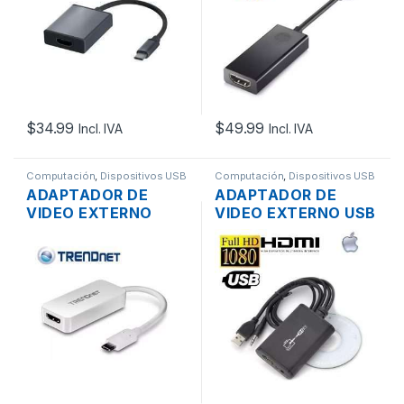
$
34.99
$
49.99
Incl. IVA
Incl. IVA
Computación
,
Dispositivos USB
Computación
,
Dispositivos USB
ADAPTADOR DE
ADAPTADOR DE
VIDEO EXTERNO
VIDEO EXTERNO USB
TRENDNET TUC-
2.0 A HDMI CON
HDMI USB-C 3.1 A
CABLE DE AUDIO
HDMI ULTRA HD 4K