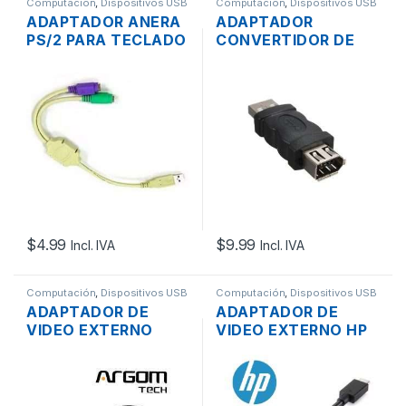
Computación
,
Dispositivos USB
Computación
,
Dispositivos USB
ADAPTADOR ANERA
ADAPTADOR
PS/2 PARA TECLADO
CONVERTIDOR DE
Y MOUSE HEMBRA A
USB 2.0 A FIREWIRE
USB 2.0 MACHO
1394 6 PINES
$
4.99
$
9.99
Incl. IVA
Incl. IVA
Computación
,
Dispositivos USB
Computación
,
Dispositivos USB
ADAPTADOR DE
ADAPTADOR DE
VIDEO EXTERNO
VIDEO EXTERNO HP
ARGOM ARG-CB-
1WC36AA USB 3.1
0060 DE USB-C A
TIPO C A HDMI 2.0
HDMI ULTRA HD 4K
15CM