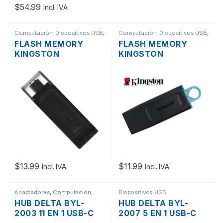
$
54.99
Incl. IVA
Computación
,
Dispositivos USB
,
Computación
,
Dispositivos USB
,
Memorias
Memorias
FLASH MEMORY
FLASH MEMORY
KINGSTON
KINGSTON
DT70/32GB DE 32GB
DTX/64GB DE 64GB
DATA TRAVELER 70
DATA TRAVEL
EXODIA USB-C 3.2
EXODIA G1 USB 3.2
$
13.99
$
11.99
Incl. IVA
Incl. IVA
Adaptadores
,
Computación
,
Dispositivos USB
Dispositivos USB
HUB DELTA BYL-
HUB DELTA BYL-
2003 11 EN 1 USB-C
2007 5 EN 1 USB-C