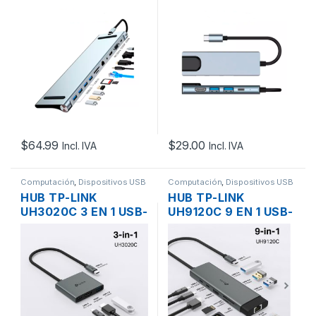
+4XUSB +SD +TF +
+2XUSB3.0 +LAN
LAN +AUDIO +HDMI
+HDMI + USB-C
+VGA +USB-C
$
64.99
$
29.00
Incl. IVA
Incl. IVA
Computación
,
Dispositivos USB
Computación
,
Dispositivos USB
HUB TP-LINK
HUB TP-LINK
UH3020C 3 EN 1 USB-
UH9120C 9 EN 1 USB-
C A 1XUSB3.0 +
C A 3XUSB3.0 + LAN
1XHDMI + 1XUSB-C
+ HDMI + 1XUSB-C,
SD, MICRO SD