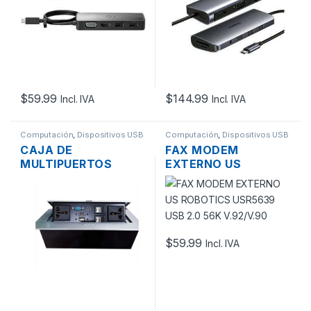
$
59.99
$
144.99
Incl. IVA
Incl. IVA
Computación
,
Dispositivos USB
Computación
,
Dispositivos USB
CAJA DE
FAX MODEM
MULTIPUERTOS
EXTERNO US
PARA MESA
ROBOTICS USR5639
2XPUERTOS DE
USB 2.0 56K
PODER, HDMI, VGA,
V.92/V.90
USB, 2X RJ45 +
AUDIO
$
59.99
Incl. IVA