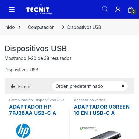
0
Inicio
Computación
Dispositivos USB
Dispositivos USB
Mostrando 1–20 de 38 resultados
Dispositivos USB
Filters
Computación
,
Dispositivos USB
Accesorios varios
,
Computación
,
Dispositivos USB
ADAPTADOR HP
ADAPTADOR UGREEN
7PJ38AA USB-C A
10 EN 1 USB-C A
MULTIPUERTO VGA +
HDMI 4K, VGA, RJ45,
HDMI + 2XUSB +
3XUSB 3.0, SD-
USB-C
CARD, USB-C Y
AUDIO 3.5