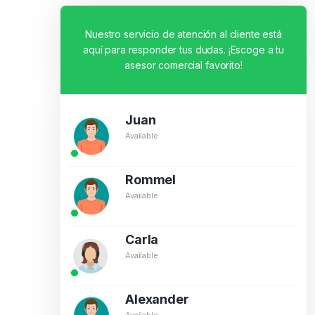
Nuestro servicio de atención al cliente está
aquí para responder tus dudas. ¡Escoge a tu
asesor comercial favorito!
Juan
Available
Rommel
Available
Carla
Available
Alexander