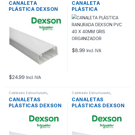
CANALETA
CANALETA
Accesorios
Accesorios
PLÁSTICA DEXSON
PLÁSTICA
SIN DIVISION PVC
RANURADA DEXSON
100 X 45MM BLANCO
PVC 40 X 40MM GRIS
ORGANIZADOR
$
8.99
Incl. IVA
$
24.99
Incl. IVA
Cableado Estructurado
,
Cableado Estructurado
,
Canaletas para Cableado y
Canaletas para Cableado y
CANALETAS
CANALETAS
Accesorios
Accesorios
PLÁSTICAS DEXSON
PLÁSTICAS DEXSON
CON DIVISION PVC
CON DIVISION PVC
32 X 12MM 40
40 X 25MM 10
UNIDADES
UNIDADES