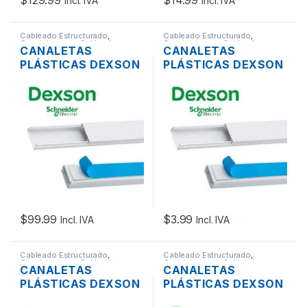
Incl. IVA
Incl. IVA
Cableado Estructurado
,
Cableado Estructurado
,
Canaletas para Cableado y
Canaletas para Cableado y
CANALETAS
CANALETAS
Accesorios
Accesorios
PLÁSTICAS DEXSON
PLÁSTICAS DEXSON
SIN DIVISION
SIN DIVISION
ADHESIVA PVC 13 X
ADHESIVO PVC 20 X
7MM 50 UNIDADES
12MM 50 UNIDADES
$
99.99
$
3.99
Incl. IVA
Incl. IVA
Cableado Estructurado
,
Cableado Estructurado
,
Canaletas para Cableado y
Canaletas para Cableado y
CANALETAS
CANALETAS
Accesorios
Accesorios
PLÁSTICAS DEXSON
PLÁSTICAS DEXSON
SIN DIVISION PVC 20
SIN DIVISION PVC 32