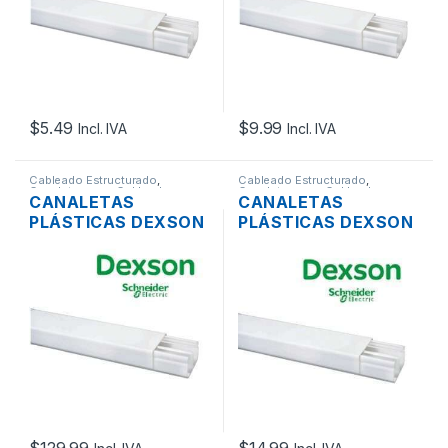
$
5.49
$
9.99
Incl. IVA
Incl. IVA
Cableado Estructurado
,
Cableado Estructurado
,
Canaletas para Cableado y
Canaletas para Cableado y
CANALETAS
CANALETAS
Accesorios
Accesorios
PLÁSTICAS DEXSON
PLÁSTICAS DEXSON
CON DIVISION PVC
CON DIVISION PVC
60 X 40MM 10
60 X 40MM 10
UNIDADES
UNIDADES
$
129.99
$
14.99