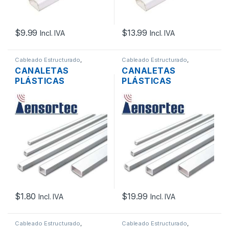
$
9.99
$
13.99
Incl. IVA
Incl. IVA
Cableado Estructurado
,
Cableado Estructurado
,
Canaletas para Cableado y
Canaletas para Cableado y
CANALETAS
CANALETAS
Accesorios
Accesorios
PLÁSTICAS
PLÁSTICAS
TENSORTEC
TENSORTEC
IN001935 SIN
IN002815 SIN
DIVISION ADHESIVO
DIVISION PVC 100 X
PVC 13 X 7MM
45M
$
1.80
$
19.99
Incl. IVA
Incl. IVA
Cableado Estructurado
,
Cableado Estructurado
,
Canaletas para Cableado y
Canaletas para Cableado y