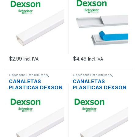
X 12MM 50
X 12MM 40
UNIDADES
UNIDADES
$
2.99
$
4.49
Incl. IVA
Incl. IVA
Cableado Estructurado
,
Cableado Estructurado
,
Canaletas para Cableado y
Canaletas para Cableado y
CANALETAS
CANALETAS
Accesorios
Accesorios
PLÁSTICAS DEXSON
PLÁSTICAS DEXSON
SIN DIVISION PVC 40
SIN DIVISION PVC 60
X 25MM 10
X 40MM 10
UNIDADES
UNIDADES