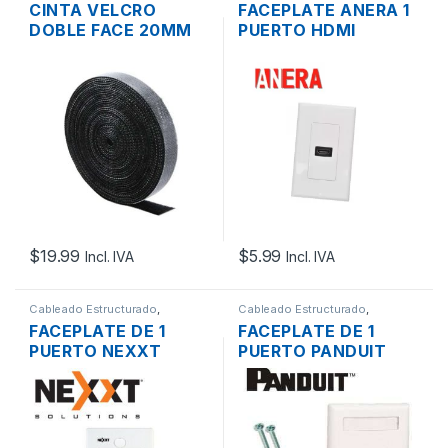
CINTA VELCRO
FACEPLATE ANERA 1
Accesorios
Accesorios
DOBLE FACE 20MM
PUERTO HDMI
DE 5 METROS NEGRA
HEMBRA BLANCO
$
19.99
$
5.99
Incl. IVA
Incl. IVA
Cableado Estructurado
,
Cableado Estructurado
,
Canaletas para Cableado y
Canaletas para Cableado y
FACEPLATE DE 1
FACEPLATE DE 1
Accesorios
Accesorios
PUERTO NEXXT
PUERTO PANDUIT
AW160NXT01
NK1FIWY BLANCO
BLANCO TAPA PARA
TAPA PARA CAJA
CAJA SOBREPUESTA
SOBREPUESTA