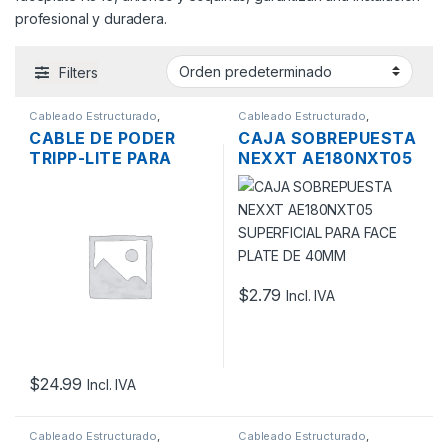
profesional y duradera.
Filters
Cableado Estructurado
,
Cableado Estructurado
,
Canaletas para Cableado y
Canaletas para Cableado y
CABLE DE PODER
CAJA SOBREPUESTA
Accesorios
Accesorios
TRIPP-LITE PARA
NEXXT AE180NXT05
PDU 5-15P A C19 15A
SUPERFICIAL PARA
250V 14AWG 3MTS.
FACE PLATE DE
40MM
$
2.79
Incl. IVA
$
24.99
Incl. IVA
Cableado Estructurado
,
Cableado Estructurado
,
Canaletas para Cableado y
Canaletas para Cableado y