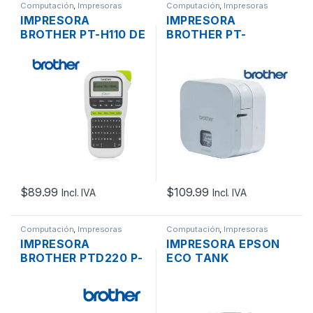
Computación
,
Impresoras
Computación
,
Impresoras
IMPRESORA
IMPRESORA
BROTHER PT-H110 DE
BROTHER PT-
ETIQUETAS
P300BT CUBE P-
LABELWORKS
TOUCH DE
ROTULADORA
ETIQUETAS
ETIQUETAS
LABELWORKS Y
COD. BARRAS CORTE
MANUAL
BLUETOOTH
$
89.99
$
109.99
Incl. IVA
Incl. IVA
Computación
,
Impresoras
Computación
,
Impresoras
IMPRESORA
IMPRESORA EPSON
BROTHER PTD220 P-
ECO TANK
TOUCH DE
MULTIFUNCION L1250
ETIQUETAS
SISTEMA TINTA
LABELMAKER
CONTINUA WI-FI