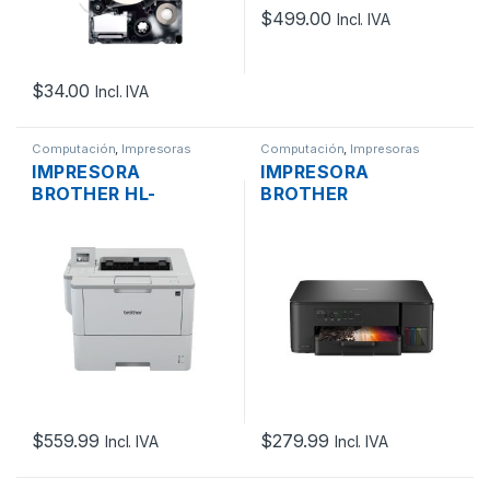
$
499.00
Incl. IVA
$
34.00
Incl. IVA
Computación
,
Impresoras
Computación
,
Impresoras
IMPRESORA
IMPRESORA
BROTHER HL-
BROTHER
L6400DW,
INKBENEFIT TANK
IMPRESIÓN LÁSER
MULTIFUNCIÓN
MONOCROMO,
T430, SISTEMA DE
DUPLEX
TINTA CONTINUA,
AUTOMÁTICO, USB,
WIFI, USB
LAN, WIFI, HASTA 50
PPM
$
559.99
$
279.99
Incl. IVA
Incl. IVA