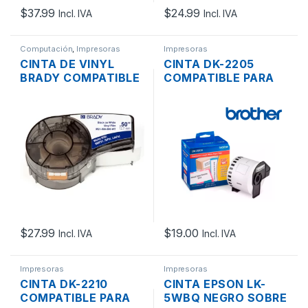
$
37.99
$
24.99
Incl. IVA
Incl. IVA
Computación
,
Impresoras
Impresoras
CINTA DE VINYL
CINTA DK-2205
BRADY COMPATIBLE
COMPATIBLE PARA
3/4″ BM21-750-595-
IMPRESORA DE
WT NEGRO SOBRE
ETIQUETAS
BLANCO DE 19.0MM
BROTHER QL-
6.4MTS.
800/QL-1050N 62MM
X 30MTS
$
27.99
$
19.00
Incl. IVA
Incl. IVA
Impresoras
Impresoras
CINTA DK-2210
CINTA EPSON LK-
COMPATIBLE PARA
5WBQ NEGRO SOBRE