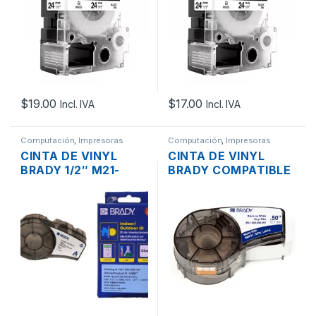
8MTS. PARA LW-
8MTS. PARA LW400
400/LW-500/LM-
LW700 LW500
700/LW-900P
$
19.00
$
17.00
Incl. IVA
Incl. IVA
Computación
,
Impresoras
Computación
,
Impresoras
CINTA DE VINYL
CINTA DE VINYL
BRADY 1/2″ M21-
BRADY COMPATIBLE
500-595-WT NEGRO
1/2″ BM21-500-595-
SOBRE BLANCO DE
WT NEGRO SOBRE
12.7MM 6.4MTS. –
BLANCO DE 12.7MM
ORIGINAL
6.4MTS.