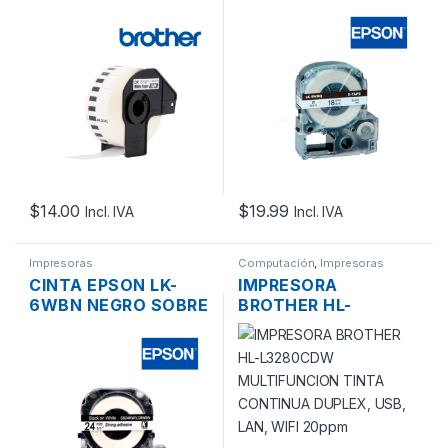
IMPRESORA DE
BLANCO DE 18MM
ETIQUETAS
5MTS. PARA LW-400
BROTHER QL-
(PLANCHA)
800/QL-1050N 29MM
X 30MTS
$
14.00
$
19.99
Incl. IVA
Incl. IVA
Impresoras
Computación
,
Impresoras
CINTA EPSON LK-
IMPRESORA
6WBN NEGRO SOBRE
BROTHER HL-
BLANCO DE 24MM
L3280CDW
9MTS. PARA LW-
MULTIFUNCION
700/ LW-600
TINTA CONTINUA
DUPLEX, USB, LAN,
WIFI 20PPM