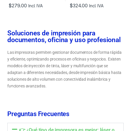
$
279.00
$
324.00
Incl. IVA
Incl. IVA
Soluciones de impresión para
documentos, oficina y uso profesional
Las impresoras permiten gestionar documentos de forma rápida
y eficiente, optimizando procesos en oficinas y negocios. Existen
modelos de inyección de tinta, láser y multifunción que se
adaptan a diferentes necesidades, desde impresión básica hasta
soluciones de alto volumen con conectividad inalámbrica y
funciones avanzadas.
Tipos de impresoras: láser, tinta continua y multifunción
Cómo elegir una impresora según el volumen de impresión y uso
Impresoras para hogar, oficina y negocios en Ecuador
Preguntas Frecuentes
👉 ¿Qué tipo de impresora es mejor: láser o