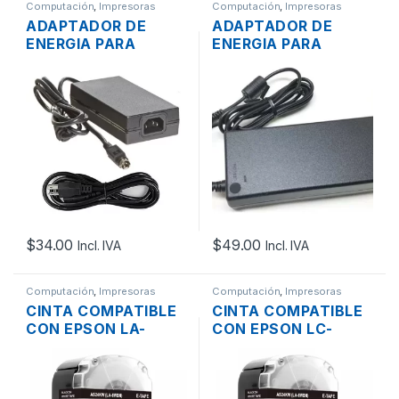
Computación
,
Impresoras
Computación
,
Impresoras
ADAPTADOR DE
ADAPTADOR DE
ENERGIA PARA
ENERGIA PARA
IMPRESORA EPSON
IMPRESORA ZEBRA
PS-180 TMU220 24V
FSP060-RPAC DE
2A
24V 2.5A
$
34.00
$
49.00
Incl. IVA
Incl. IVA
Computación
,
Impresoras
Computación
,
Impresoras
CINTA COMPATIBLE
CINTA COMPATIBLE
CON EPSON LA-
CON EPSON LC-
6WBN AS24KW
5WBN AS18KW
NEGRO SOBRE
NEGRO SOBRE
BLANCO DE 24MM
BLANCO DE 18MM