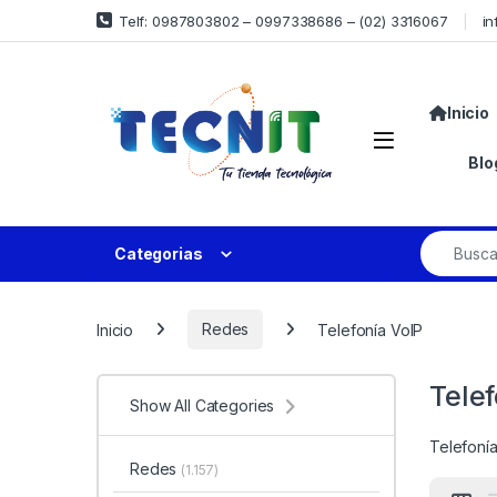
Telf: 0987803802 – 0997338686 – (02) 3316067
in
Inicio
Blo
Categorias
Inicio
Redes
Telefonía VoIP
Tele
Show All Categories
Telefoní
Redes
(1.157)