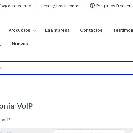
fo@tecnit.com.ec
ventas@tecnit.com.ec
Preguntas Frecuent
Productos
La Empresa
Contáctos
Testimon
g
Nuevos
fonía VoIP
a VoIP