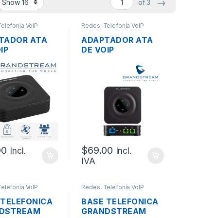
→
of 3
Telefonía VoIP
Redes
,
Telefonía VoIP
TADOR ATA
ADAPTADOR ATA
IP
DE VOIP
DSTREAM
GRANDSTREAM
 CON 1
HT802 DE 2
O FXS, 1
PUERTOS FXS CON
A SIP, 1
ROUTER
TO RJ45
0
00
$
69.00
Incl.
Incl.
IVA
Telefonía VoIP
Redes
,
Telefonía VoIP
 TELEFONICA
BASE TELEFONICA
DSTREAM
GRANDSTREAM