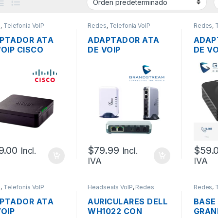
s
,
Telefonía VoIP
Redes
,
Telefonía VoIP
Redes
,
PTADOR ATA
ADAPTADOR ATA
ADAP
VOIP CISCO
DE VOIP
DE VO
192-3PW-K9 DE
GRANDSTREAM
GRAN
UERTOS FXS, 2
HT503 DE 1 PUERTO
HT801
RTOS RJ45
FXS 1 PUERTO FXO
PUERT
00
CON ROUTER
CUENT
PUER
10/10
9.00
$
79.99
$
59.
Incl.
Incl.
IVA
IVA
s
,
Telefonía VoIP
Headseats VoIP
,
Redes
Redes
,
PTADOR ATA
AURICULARES DELL
BASE
VOIP
WH1022 CON
GRAN