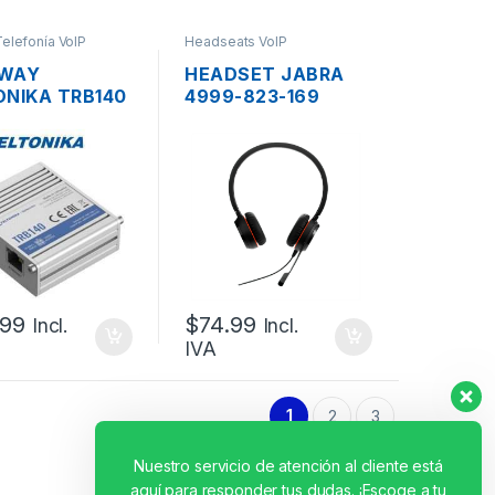
Telefonía VoIP
Headseats VoIP
WAY
HEADSET JABRA
ONIKA TRB140
4999-823-169
E 1 PUERTO
EVOLVE 20 MS
0/1000 +
USB/USB-C NEGRO
NA + 1SIM
 PARA VOIP
.99
$
74.99
Incl.
Incl.
IVA
1
2
3
Nuestro servicio de atención al cliente está
aquí para responder tus dudas. ¡Escoge a tu