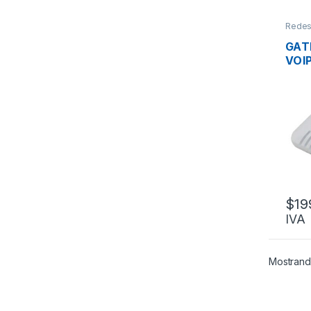
Rede
GAT
VOIP
1 P
SIP
$
19
IVA
Mostrand