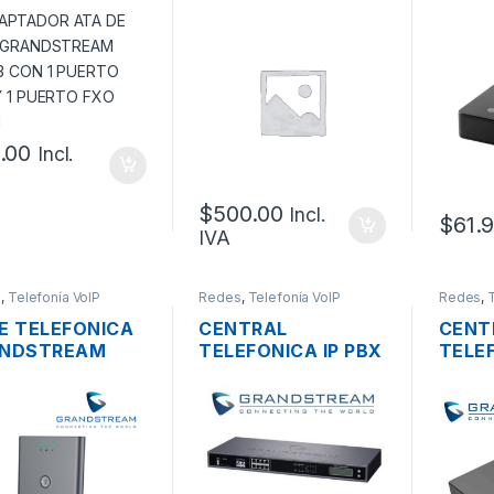
NDSTREAM
MICROFONO Y
DP750
13 CON 1
CONTROL DE
PROT
RTO FXS Y 1
VOLUMEN
PUER
RTO FXO PSTN
MICR
10 CU
.00
Incl.
$
500.00
Incl.
$
61.
IVA
s
,
Telefonía VoIP
Redes
,
Telefonía VoIP
Redes
,
E TELEFONICA
CENTRAL
CENT
NDSTREAM
TELEFONICA IP PBX
TELEF
55 VOIP
GRANDSTREAM
GRAN
TOCOLO SIP
UCM6208
UCM6
RTO LAN POE
LAN/WAN GIGABIT
PUER
TA 20
POE+, USB/SD, 100
2XFX
NTAS SIP
LLAMADAS
GIGAB
3.0/S