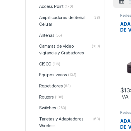
Access Point
(170)
Rede
Amplificadores de Señal
(28)
ADA
Celular
DE 
Antenas
ATA
(55)
2 P
Camaras de video
(163)
PUE
10/1
vigilancia y Grabadores
CISCO
(116)
Equipos varios
(103)
Repetidores
(63)
$
13
IVA
Routers
(136)
Switches
(263)
Rede
Tarjetas y Adaptadores
(63)
ADA
Wireless
DE 