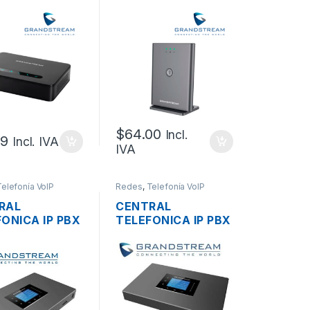
 VOIP
DP752 VOIP
OCOLO SIP
PROTOCOLO SIP
TO LAN POE,
PUERTO LAN POE
O USB, HASTA
HASTA 10
ENTAS SIP
CUENTAS SIP
$
64.00
Incl.
99
Incl. IVA
IVA
Telefonía VoIP
Redes
,
Telefonía VoIP
RAL
CENTRAL
ONICA IP PBX
TELEFONICA IP PBX
DSTREAM
GRANDSTREAM
302 3
UCM6302A 3
TOS LAN/WAN
PUERTOS LAN/WAN
S/2XFXO,
2XFXS/2XFXO,
IT POE+, USB
GIGABIT POE+, USB
D, 100
3.0/SD, 75