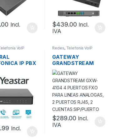
ADAS
LLAMADAS
.00
$
439.00
Incl.
Incl.
IVA
Telefonía VoIP
Redes
,
Telefonía VoIP
RAL
GATEWAY
ONICA IP PBX
GRANDSTREAM
TAR S20
GXW-4104 4
, 4XFXS,
PUERTOS FXO PARA
AN, TF, 10
LINEAS ANALOGAS,
ADAS, 20
2 PUERTOS RJ45, 2
 SIP.
CUENTAS
SIP/PUERTO
$
289.00
Incl.
IVA
.99
Incl.