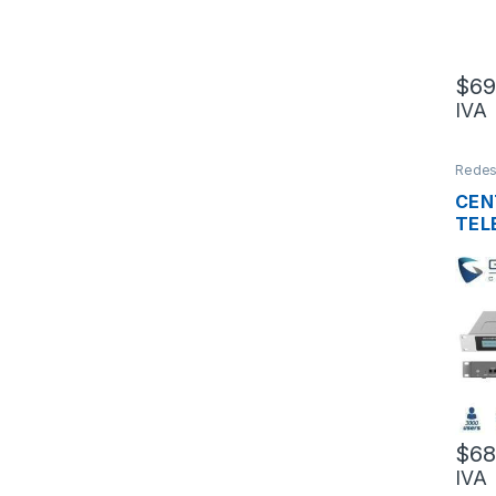
$
69
IVA
Rede
CEN
TEL
GRA
UCM
4XF
PUE
GIG
USB
LLA
TRU
$
68
IVA