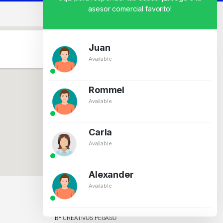
asesor comercial favorito!
Juan
Available
Rommel
Available
Carla
Available
Alexander
Available
BY CREATIVOS PEGASO