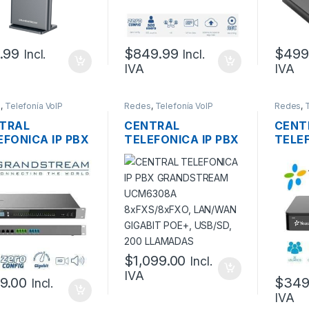
LLAM
.99
$
849.99
$
499
Incl.
Incl.
IVA
IVA
s
,
Telefonía VoIP
Redes
,
Telefonía VoIP
Redes
,
TRAL
CENTRAL
CENT
EFONICA IP PBX
TELEFONICA IP PBX
TELEF
NDSTREAM
GRANDSTREAM
YEAS
6304A
UCM6308A
2XFXO
XS/4XFXO, 3
8XFXS/8XFXO,
LAN/W
RTOS RJ45
LAN/WAN GIGABIT
LLAM
ABIT POE+,
POE+, USB/SD, 200
TRUNK
/SD, 200
LLAMADAS
MADAS, 75
NK SIP
$
1,099.00
Incl.
IVA
9.00
$
349
Incl.
IVA