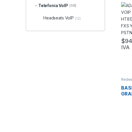
GRA
Telefonía VoIP
(58)
HT8
PUE
Headseats VoIP
(12)
PUE
$
94
IVA
Rede
BAS
GRA
DP7
PRO
PUE
HAS
CUE