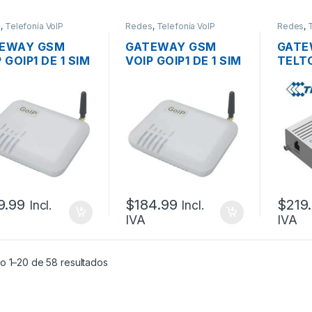
s
,
Telefonía VoIP
Redes
,
Telefonía VoIP
Redes
,
EWAY GSM
GATEWAY GSM
GATE
 GOIP1 DE 1 SIM
VOIP GOIP1 DE 1 SIM
TELT
UERTO LAN RJ45
1 PUERTO LAN RJ45
4G LT
SIP
10/10
ANTE
CARD
9.99
$
184.99
$
219
Incl.
Incl.
IVA
IVA
o 1–20 de 58 resultados