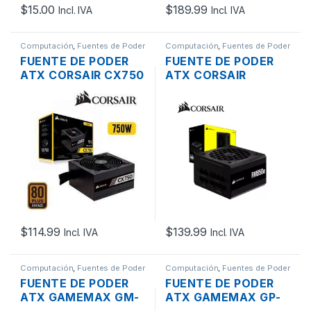
$
15.00
$
189.99
Incl. IVA
Incl. IVA
Computación
,
Fuentes de Poder
Computación
,
Fuentes de Poder
FUENTE DE PODER
FUENTE DE PODER
ATX CORSAIR CX750
ATX CORSAIR
DE 750W CONECTOR
RM850E DE 850W
SATA/IDE PCI-E
CONECTOR
62.5A
SATA/IDE PCI-E 20A
80 PLUS MODULAR
$
114.99
$
139.99
Incl. IVA
Incl. IVA
Computación
,
Fuentes de Poder
Computación
,
Fuentes de Poder
FUENTE DE PODER
FUENTE DE PODER
ATX GAMEMAX GM-
ATX GAMEMAX GP-