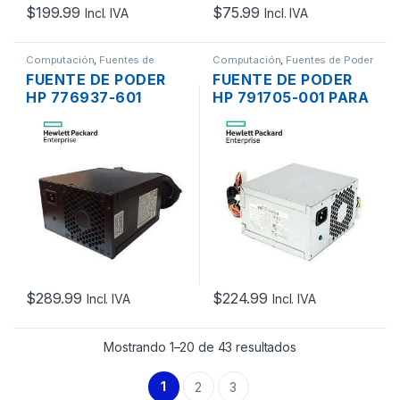
$
199.99
$
75.99
Incl. IVA
Incl. IVA
Computación
,
Fuentes de
Computación
,
Fuentes de Poder
Poder
,
Servidores - PCs
FUENTE DE PODER
FUENTE DE PODER
HP 776937-601
HP 791705-001 PARA
550W PARA
SERVIDOR PROLIANT
SERVIDOR PROLIANT
ML110 ML30 GEN9 DE
ML110 G9 80PLUS
350W
BRONZE HOT PLUG
$
289.99
$
224.99
Incl. IVA
Incl. IVA
Mostrando 1–20 de 43 resultados
1
2
3