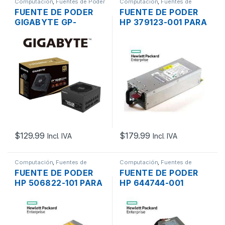
Computación
,
Fuentes de Poder
Computación
,
Fuentes de
Poder
,
Servidores - PCs
FUENTE DE PODER
FUENTE DE PODER
GIGABYTE GP-
HP 379123-001 PARA
P750GM 750W 61A
SERVIDOR PROLIANT
PLUS GOLD
G5 DE 1000W 12V
MODULAR
REDUNDANTE HOT
PLUG (PULL)
$
129.99
$
179.99
Incl. IVA
Incl. IVA
Computación
,
Fuentes de
Computación
,
Fuentes de
Poder
,
Servidores - PCs
Poder
,
Servidores - PCs
FUENTE DE PODER
FUENTE DE PODER
HP 506822-101 PARA
HP 644744-001
SERVIDOR PROLIANT
350W PARA
G6 / G7 DE 750W 12V
SERVIDOR PROLIANT
REDUNDANTE HOT
ML110 G7
PLUG