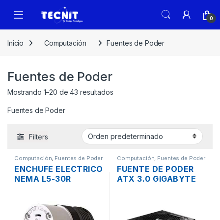
0
Inicio
Computación
Fuentes de Poder
Fuentes de Poder
Mostrando 1–20 de 43 resultados
Fuentes de Poder
Filters
Computación
,
Fuentes de Poder
Computación
,
Fuentes de Poder
ENCHUFE ELECTRICO
FUENTE DE PODER
NEMA L5-30R
ATX 3.0 GIGABYTE
HEMBRA 30A
GP-UD750 GM-80 DE
750W 80 PLUS GOLD
GOLD CONECTOR
PCI-E MODULAR