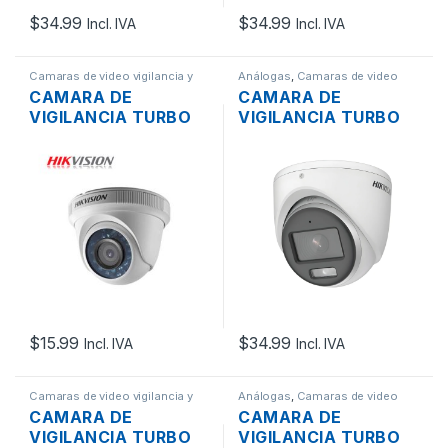
$
34.99
$
34.99
Incl. IVA
Incl. IVA
Camaras de video vigilancia y
Análogas
,
Camaras de video
Grabadores
,
Redes
vigilancia y Grabadores
,
Redes
CAMARA DE
CAMARA DE
VIGILANCIA TURBO
VIGILANCIA TURBO
HD DOMO HIKVISION
HD DOMO HIKVISION
DS-2CE56C0T-IRPF
DS-2CE70DF0T-LPFS
1MP 720P 2.8MM
2MP 1080P 2.8MM
IP66 DIA Y NOCHE
DIA Y NOCHE,
SOPORTA AUDIO,
COLORVU HIBRIDA
(PLÁS
$
15.99
$
34.99
Incl. IVA
Incl. IVA
Camaras de video vigilancia y
Análogas
,
Camaras de video
Grabadores
,
Redes
vigilancia y Grabadores
,
Redes
CAMARA DE
CAMARA DE
VIGILANCIA TURBO
VIGILANCIA TURBO