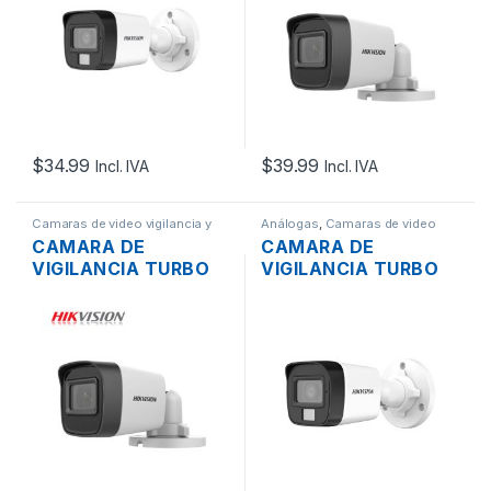
IP67 DIA Y NOCHE
Y NOCHE EXIR
(METAL)
(METAL)
$
34.99
$
39.99
Incl. IVA
Incl. IVA
Camaras de video vigilancia y
Análogas
,
Camaras de video
Grabadores
,
Redes
vigilancia y Grabadores
,
Redes
CAMARA DE
CAMARA DE
VIGILANCIA TURBO
VIGILANCIA TURBO
HD BALA HIKVISION
HD BALA HIKVISION
DS-2CE16H0T-ITPF
DS-2CE16K0T-EXLPF
5MP 2.8MM IP67 DIA
5MP 3K 2.8MM IP67
Y NOCHE EXIR
DIA Y NOCHE
(PLASTICA)
HIBRIDA (PLÁSTICO)