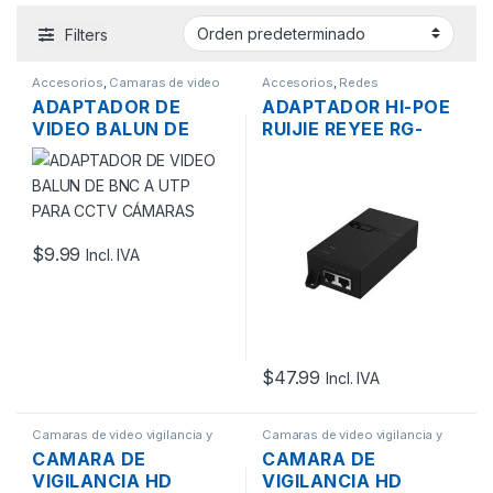
Filters
Accesorios
,
Camaras de video
Accesorios
,
Redes
vigilancia y Grabadores
,
Redes
ADAPTADOR DE
ADAPTADOR HI-POE
VIDEO BALUN DE
RUIJIE REYEE RG-
BNC A UTP PARA
POE-50-60W-MG
CCTV CÁMARAS
INYECTOR MULTI
GIGABIT 60W
IEEE802.3BT
$
9.99
Incl. IVA
$
47.99
Incl. IVA
Camaras de video vigilancia y
Camaras de video vigilancia y
Grabadores
Grabadores
,
Redes
CAMARA DE
CAMARA DE
VIGILANCIA HD
VIGILANCIA HD