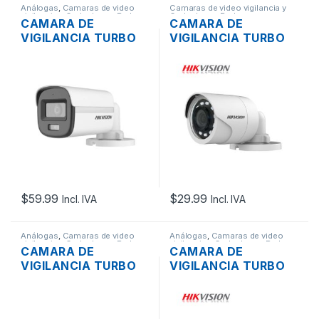
Análogas
,
Camaras de video
Camaras de video vigilancia y
vigilancia y Grabadores
,
Redes
Grabadores
,
Redes
CAMARA DE
CAMARA DE
VIGILANCIA TURBO
VIGILANCIA TURBO
HD BALA HIKVISION
HD BALA HIKVISION
DS-2CE10KF0T-LFS
DS-2CE16D0T-IRF
5MP 3K 2.8MM IP67
2MP 1080P 2.8MM
DIA Y NOCHE,
IP66 DIA Y NOCHE
SOPORTA AUDIO,
(METAL)
COLORVU HIBRIDA
(METAL)
$
59.99
$
29.99
Incl. IVA
Incl. IVA
Análogas
,
Camaras de video
Análogas
,
Camaras de video
vigilancia y Grabadores
,
Redes
vigilancia y Grabadores
,
Redes
CAMARA DE
CAMARA DE
VIGILANCIA TURBO
VIGILANCIA TURBO
HD BALA HIKVISION
HD BALA HIKVISION
DS-2CE16D0T-LPFS
DS-2CE16H0T-ITF
2MP 1080P 2.8MM
5MP 2.8MM IP67 DIA