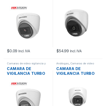
HD DOMO HIKVISION
HD DOMO HIKVISION
DS-2CE70DF0T-PFS
DS-2CE70KF0T-LPFS
2MP 1080P 2.8MM
5MP 3K 2.8MM DIA Y
IP67 DIA Y NOCHE
NOCHE, SOPORTA
CON AUDIO COXIAL
AUDIO, COLORVU
COLORVU
HIBRIDA (PLÁSTICO)
(PLÁSTICO)
$
0.09
$
54.99
Incl. IVA
Incl. IVA
Camaras de video vigilancia y
Análogas
,
Camaras de video
Grabadores
,
Redes
vigilancia y Grabadores
,
Redes
CAMARA DE
CAMARA DE
VIGILANCIA TURBO
VIGILANCIA TURBO
HD DOMO HIKVISION
HD DOMO HIKVISION
DS-2CE72DF0T-F
DS-2CE76D0T-LPFS
2MP 1080P 2.8MM
2MP 1080P 2.8MM
IP67 DIA Y NOCHE
IP67 DIA Y NOCHE
COLORVU
HIBRIDA SOPORTA
AUDIO (PLÁSTICO)