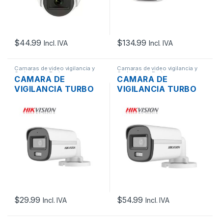
SOPORTA AUDIO, CO
$
44.99
$
134.99
Incl. IVA
Incl. IVA
Camaras de video vigilancia y
Camaras de video vigilancia y
Grabadores
,
Redes
Grabadores
,
Redes
CAMARA DE
CAMARA DE
VIGILANCIA TURBO
VIGILANCIA TURBO
HD BALA HIKVISION
HD BALA HIKVISION
DS-2CE10DF0T-PFS
DS-2CE10KF0T-FS
2MP 1080P 2.8MM
5MP 1080P 2.8MM
IP67 DIA Y NOCHE
IP67 DIA Y NOCHE
CON AUDIO COXIAL
COLORVU
COLORVU
(PLÁSTICO)
$
29.99
$
54.99
Incl. IVA
Incl. IVA