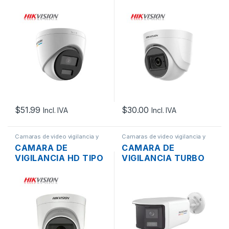
DOMO HIKVISION
DOMO HIKVISION
DS-2CE70KF0T-MFS
DS-2CE76D0T-ITPFS
5MP 1080P 2.8MM
2MP 1080P 2.8MM
IP67 DIA Y NOCHE,
IP67 DIA Y NOCHE,
SOPORTA AUDIO, 3K
SOPORTA AUDIO
COLORVU
$
51.99
$
30.00
Incl. IVA
Incl. IVA
Camaras de video vigilancia y
Camaras de video vigilancia y
Grabadores
,
Redes
Grabadores
,
Redes
CAMARA DE
CAMARA DE
VIGILANCIA HD TIPO
VIGILANCIA TURBO
DOMO DS-
HD BALA DOBLE
2CE76H0T-ITPFS
LENTE 180°
5MP 2.8MM IP67 DIA
HIKVISION DS-
Y NOCHE EXIR
2CE12KF3TP-DLS
(PLASTICO)
5MP 3K 2.8MM IP67
DIA Y NOCHE,