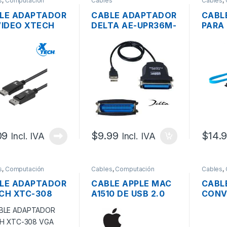
s
,
Computación
Cables
Cables
,
LE ADAPTADOR
CABLE ADAPTADOR
CABL
VIDEO XTECH
DELTA AE-UPR36M-
PARA
-354 DISPLAY
1.8M USB A
SFF 8
T A DISPLAY
PARALELO
SATA
T MACHO
CENTRONIC
MTS
MACHO 1.8MTS.
09
$
9.99
$
14.
Incl. IVA
Incl. IVA
s
,
Computación
Cables
,
Computación
Cables
,
LE ADAPTADOR
CABLE APPLE MAC
CABL
CH XTC-308
A1510 DE USB 2.0
CONV
 MACHO A VGA
DE DATOS A
USB 3
5 MACHO
LIGHTHING PARA
2.5/3
MTS 30 AWG
TRANSFERENCIA
ENTR