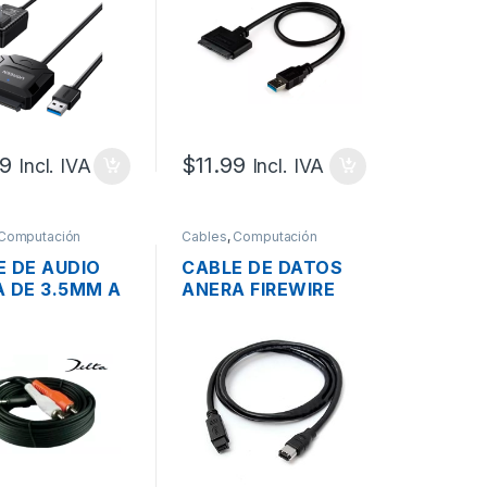
IA DE 12V
99
$
11.99
Incl. IVA
Incl. IVA
Computación
Cables
,
Computación
E DE AUDIO
CABLE DE DATOS
A DE 3.5MM A
ANERA FIREWIRE
 15MTS.
800/400 9PINES A
6PINES 3PIES 90CM