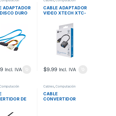
Computación
Cables
,
Computación
E ADAPTADOR
CABLE ADAPTADOR
 DISCO DURO
VIDEO XTECH XTC-
482 SAS A
384 HDMI A VGA
 70CM
HEMBRA
99
$
9.99
Incl. IVA
Incl. IVA
Computación
Cables
,
Computación
E
CABLE
ERTIDOR DE
CONVERTIDOR
.0 A SATA III
DELTA DE USB 3.0
.5″ CON
A SATA 22 PINES
ADA DE