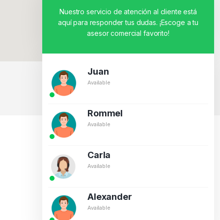
Nuestro servicio de atención al cliente está
aquí para responder tus dudas. ¡Escoge a tu
asesor comercial favorito!
Juan
Available
BY CREATIVOS PEGASO
Rommel
Available
Carla
Available
Alexander
Available