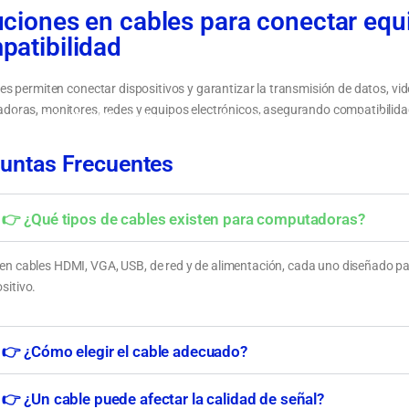
ciones en cables para conectar equi
patibilidad
es permiten conectar dispositivos y garantizar la transmisión de datos, vi
oras, monitores, redes y equipos electrónicos, asegurando compatibilidad
 cables: HDMI, VGA, USB, red y alimentación
Cómo elegir un cable según el tipo de con
dispositivo
untas Frecuentes
👉 ¿Qué tipos de cables existen para computadoras?
ten cables HDMI, VGA, USB, de red y de alimentación, cada uno diseñado para
sitivo.
👉 ¿Cómo elegir el cable adecuado?
👉 ¿Un cable puede afectar la calidad de señal?