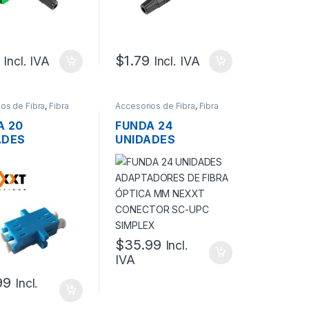
$
1.79
Incl. IVA
Incl. IVA
os de Fibra
,
Fibra
Accesorios de Fibra
,
Fibra
optica
A 20
FUNDA 24
ADES
UNIDADES
TADORES DE
ADAPTADORES DE
A ÓPTICA SM
FIBRA ÓPTICA MM
T CONECTOR
NEXXT CONECTOR
PC DUPLEX
SC-UPC SIMPLEX
$
35.99
Incl.
IVA
99
Incl.