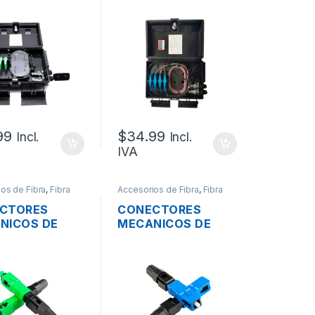
L OWIRE IP68
OWIRE IP68 DE 16
 HILOS,
HILOS + SPLITTER
4OUT, 4
PLC 1×16 SC/APC
EJAS DE
EN BANDEJA +
N, TUBILLOS
ACCESORIOS
CESORIOS
99
$
34.99
Incl.
Incl.
IVA
os de Fibra
,
Fibra
Accesorios de Fibra
,
Fibra
optica
CTORES
CONECTORES
NICOS DE
MECANICOS DE
 OPTICA
FIBRA OPTICA
E SC-APC
OWIRE SC-UPC
E
AZUL