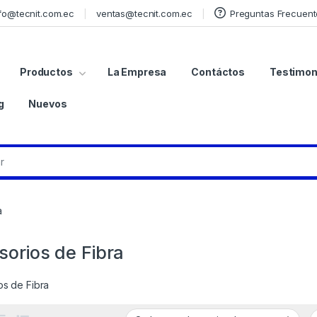
fo@tecnit.com.ec
ventas@tecnit.com.ec
Preguntas Frecuent
Productos
La Empresa
Contáctos
Testimon
g
Nuevos
a
sorios de Fibra
os de Fibra