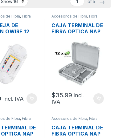
→
of 5
os de Fibra
,
Fibra
Accesorios de Fibra
,
Fibra
optica
EJA DE
CAJA TERMINAL DE
N OWIRE 12
FIBRA OPTICA NAP
S PARA
DE 12 PUERTOS + 12
A O MUFA
ADAPTADORES SC-
APC + 12 TUBILLOS
OUTDOOR
$
35.99
Incl.
9
Incl. IVA
IVA
os de Fibra
,
Fibra
Accesorios de Fibra
,
Fibra
optica
 TERMINAL DE
CAJA TERMINAL DE
 OPTICA NAP
FIBRA OPTICA NAP