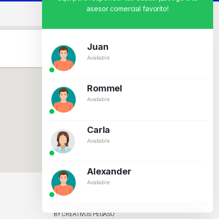
asesor comercial favorito!
Juan
Available
Rommel
Available
Carla
Available
Alexander
Available
BY CREATIVOS PEGASO