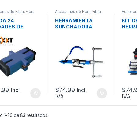
rios de Fibra
,
Fibra
Accesorios de Fibra
,
Fibra
Accesori
optica
optica
DA 24
HERRAMIENTA
KIT D
DADES DE
SUNCHADORA
HERR
PTADORES DE
PARA APLICAR
PROF
RA ÓPTICA SM
BANDAS C00169
OWIRE
XT CONECTOR
OPTIC
UPC SIMPLEX
PIEZ
.99
$
74.99
$
74.
Incl.
Incl.
IVA
IVA
o 1–20 de 83 resultados