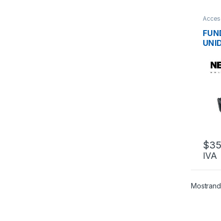
Acceso
optica
FUN
UNI
ADA
FIB
NEX
SC-
$
35
IVA
Mostrand