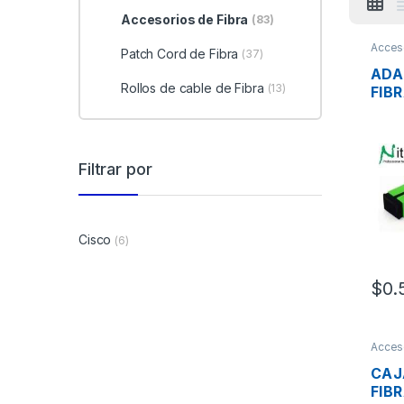
Accesorios de Fibra
(83)
Acceso
Patch Cord de Fibra
(37)
optica
ADA
Rollos de cable de Fibra
(13)
FIB
NIT
CON
SIM
Filtrar por
Cisco
(6)
$
0.
Acceso
optica
CAJ
FIB