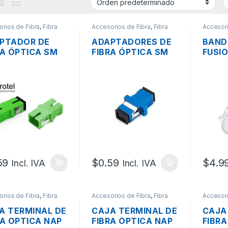
rios de Fibra
,
Fibra
Accesorios de Fibra
,
Fibra
Accesori
optica
optica
PTADOR DE
ADAPTADORES DE
BAND
RA ÓPTICA SM
FIBRA ÓPTICA SM
FUSIO
ROTEL
CONECTOR SC-UPC
HILO
ECTOR SC-APC
SIMPLEX
MANG
PLEX
59
$
0.59
$
4.9
Incl. IVA
Incl. IVA
rios de Fibra
,
Fibra
Accesorios de Fibra
,
Fibra
Accesori
optica
optica
A TERMINAL DE
CAJA TERMINAL DE
CAJA
RA OPTICA NAP
FIBRA OPTICA NAP
FIBRA