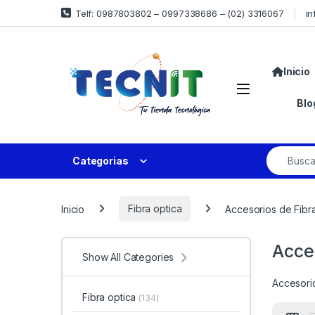
Telf: 0987803802 – 0997338686 – (02) 3316067
in
Inicio
Blo
Categorias
Inicio
Fibra optica
Accesorios de Fibr
Acce
Show All Categories
Accesori
Fibra optica
(134)