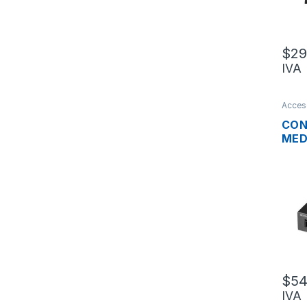
$
29
IVA
Acceso
optica
CON
MED
MC2
GIG
CON
WD
$
54
IVA