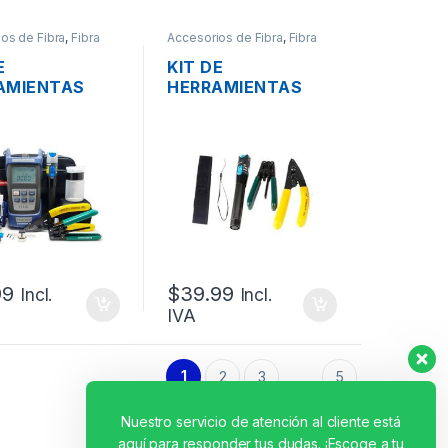
os de Fibra
,
Fibra
Accesorios de Fibra
,
Fibra
optica
E
KIT DE
AMIENTAS
HERRAMIENTAS
ESIONAL
PROFESIONAL
 PARA FIBRA
OWIRE PARA FIBRA
A DE 10
OPTICA DE 4
AS
PIEZAS
99
$
39.99
Incl.
Incl.
IVA
1
2
3
5
…
Nuestro servicio de atención al cliente está
aquí para responder tus dudas. ¡Escoge a tu