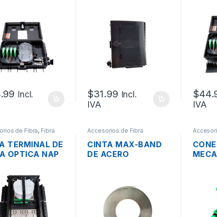
 + SPLITTER
IP65 + SPLITTER
LINEA
6 SC/APC
1X16 SC/UPC
DE 24
2IN/2
BAND
FUSIÓ
+ AC
.99
$
31.99
$
44.
Incl.
Incl.
IVA
IVA
rios de Fibra
,
Fibra
Accesorios de Fibra
Accesori
optica
A TERMINAL DE
CINTA MAX-BAND
CONE
RA OPTICA NAP
DE ACERO
MECA
RE IP68 DE 8
INOXIDABLE 1/2″,
FIBRA
OS + SPLITTER
ROLLO 30M
OWIR
 1×8 SC/APC EN
VERD
DEJA +
ESORIOS