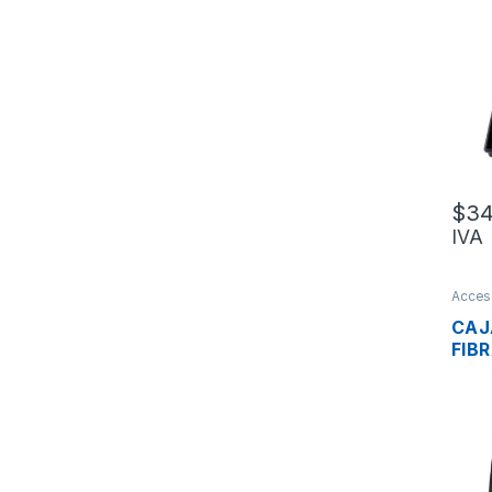
IP65
1X1
$
34
IVA
Acceso
optica
CAJ
FIB
OWI
HIL
PLC
BAN
ACC