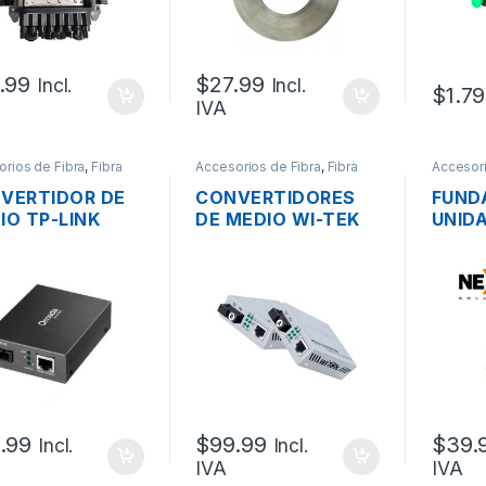
.99
$
27.99
Incl.
Incl.
$
1.79
IVA
rios de Fibra
,
Fibra
Accesorios de Fibra
,
Fibra
Accesori
optica
optica
VERTIDOR DE
CONVERTIDORES
FUND
IO TP-LINK
DE MEDIO WI-TEK
UNID
12CS-20
WI-MC101G GIGABIT
ADAP
ABIT FO SM
FO SM CONECTOR
FIBR
ECTOR SC
SC WDM 20KM 2-
NEXX
M 20KM
PACK A-B
LC-U
.99
$
99.99
$
39.
Incl.
Incl.
IVA
IVA