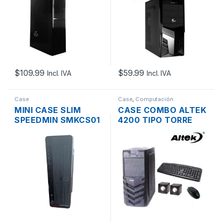
$
109.99
$
59.99
Incl. IVA
Incl. IVA
Case
Case
,
Computación
MINI CASE SLIM
CASE COMBO ALTEK
SPEEDMIN SMKCS01
4200 TIPO TORRE
ATX CON FUENTE
ATX INCLUYE
600W
MOUSE + TECLADO +
PARLANTES