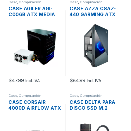
Case
,
Computación
Case
,
Computación
CASE AGILER AGI-
CASE AZZA CSAZ-
C006B ATX MEDIA
440 GARMING ATX
TORRE NEGRO CON
MEDIA TORRE CON
FUENTE DE 600W
TAPA TRASLUCIDA
SIN FUENTE
$
47.99
$
84.99
Incl. IVA
Incl. IVA
Case
,
Computación
Case
,
Computación
CASE CORSAIR
CASE DELTA PARA
4000D AIRFLOW ATX
DISCO SSD M.2
MEDIA TORRE CON
SATA / NVME PCI-E
TAPA TRASLUCIDA
PUERTO USB 3.1
SIN FUENTE