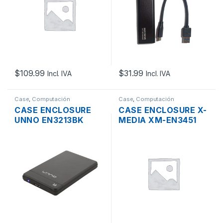
$
109.99
$
31.99
Incl. IVA
Incl. IVA
Case
,
Computación
Case
,
Computación
CASE ENCLOSURE
CASE ENCLOSURE X-
UNNO EN3213BK
MEDIA XM-EN3451
DISCO 2.5″ SATA III
DISCO 3.5″ IDE/SATA
PUERTO USB 3.0
PUERTO USB 2.0