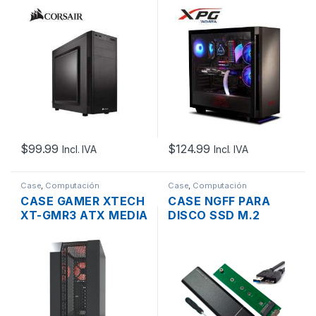
100R ATX MEDIA
ATX MEDIA TORRE 2
TORRE SIN FUENTE
VENTILADORES
NEGRO CON LUZ
ARGB CON TAPA
TRASLUCIDA SIN
FUENTE
$
99.99
$
124.99
Incl. IVA
Incl. IVA
Case
,
Computación
Case
,
Computación
CASE GAMER XTECH
CASE NGFF PARA
XT-GMR3 ATX MEDIA
DISCO SSD M.2
TORRE NEGRO CON
SATA B-KEY PUERTO
TAPA TRASLUCIDA
USB 3.0
SIN FUENTE