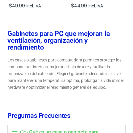
$
49.99
$
44.99
Incl. IVA
Incl. IVA
Gabinetes para PC que mejoran la
ventilación, organización y
rendimiento
Los cases o gabinetes para computadora permiten proteger los
componentes internos, mejorar el flujo de aire y facilitar la
organización del cableado. Elegir el gabinete adecuado es clave
para mantener una temperatura óptima, prolongar la vida útil del
hardware y optimizar el rendimiento general del equipo.
Tipos de cases para PC: gamer, compactos y de alto rendimiento
Cómo elegir un gabinete para computadora según el tamaño y ventilación
Ventilación y organización interna en gabinetes para computadoras
Preguntas Frecuentes
👉 ¿Qué es un case o gabinete para