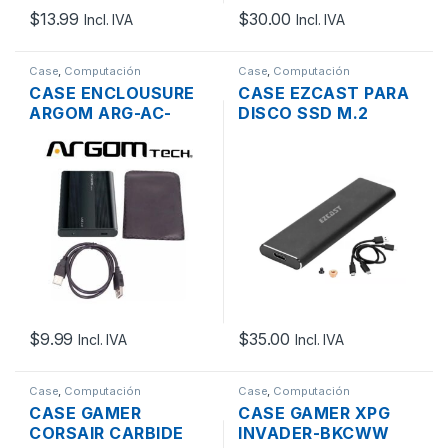
$
13.99
$
30.00
Incl. IVA
Incl. IVA
Case
,
Computación
Case
,
Computación
CASE ENCLOUSURE
CASE EZCAST PARA
ARGOM ARG-AC-
DISCO SSD M.2
1030 DISCO SATA
NVME PCI-E PUERTO
2.5” PUERTO USB 2.0
USB 3.0 + USB-C
$
9.99
$
35.00
Incl. IVA
Incl. IVA
Case
,
Computación
Case
,
Computación
CASE GAMER
CASE GAMER XPG
CORSAIR CARBIDE
INVADER-BKCWW