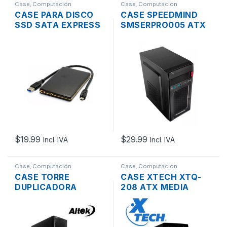
Case
,
Computación
Case
,
Computación
CASE PARA DISCO
CASE SPEEDMIND
SSD SATA EXPRESS
SMSERPRO005 ATX
SFF-8784 A PUERTO
MEDIA TORRE SIN
USB 3.0
FUENTE
$
19.99
$
29.99
Incl. IVA
Incl. IVA
Case
,
Computación
Case
,
Computación
CASE TORRE
CASE XTECH XTQ-
DUPLICADORA
208 ATX MEDIA
ALTEK DE 13 BAHÍAS
TORRE NEGRO CON
SATA CON FUENTE
FUENTE 600W
DE PODER 600W