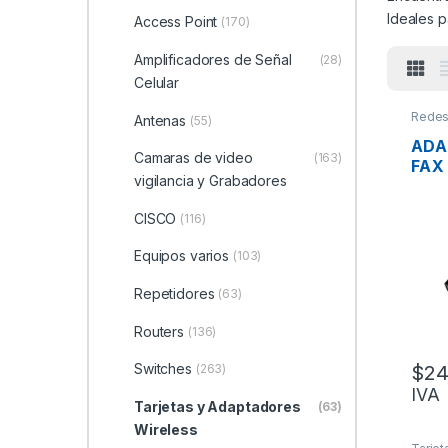
Ideales p
Access Point
(170)
Amplificadores de Señal
(28)
Celular
Rede
Antenas
(55)
Adapt
ADA
Camaras de video
(163)
FAX
vigilancia y Grabadores
UM0
RJ1
CISCO
(116)
Equipos varios
(103)
Repetidores
(63)
Routers
(136)
Switches
(263)
$
24
IVA
Tarjetas y Adaptadores
(63)
Wireless