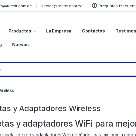
fo@tecnit.com.ec
ventas@tecnit.com.ec
Preguntas Frecuent
Productos
La Empresa
Contáctos
Testimon
g
Nuevos
ireless
etas y Adaptadores Wireless
etas y adaptadores WiFi para mejo
 tarjetas de red y adaptadores WiFi diseñados para mejorar la conex