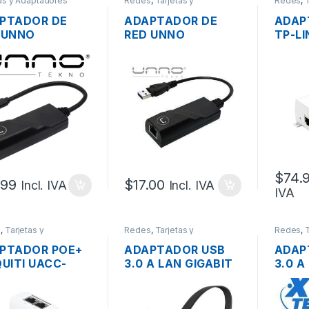
as y Adaptadores
Redes
,
Tarjetas y
Redes
,
T
ess
Adaptadores Wireless
Adaptad
PTADOR DE
ADAPTADOR DE
ADAP
 UNNO
RED UNNO
TP-LI
002BK USB-C A
AD3003BK USB 3.0
30W 
 RJ45 GIGABIT
A LAN RJ45
GIGAB
A PC/LAPTOP
GIGABIT PARA
PC/LAPTOP
$
74.
.99
$
17.00
Incl. IVA
Incl. IVA
IVA
s
,
Tarjetas y
Redes
,
Tarjetas y
Redes
,
T
adores Wireless
Adaptadores Wireless
Adaptad
PTADOR POE+
ADAPTADOR USB
ADAP
QUITI UACC-
3.0 A LAN GIGABIT
3.0 A
+-2.5G
RJ-45 TP-LINK
RJ-4
GIGABIT PARA
UE306 10/100/100
373 1
FI 48V(30W)
MBPS
MBPS