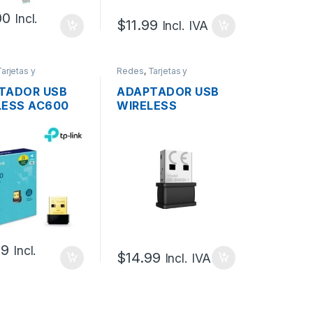
00
Incl.
$
11.99
Incl. IVA
arjetas y
Redes
,
Tarjetas y
ores Wireless
Adaptadores Wireless
TADOR USB
ADAPTADOR USB
LESS AC600
WIRELESS
NK ARCHER-
HIKVISION DS-
NANO DUAL
3WR3X-1 WIFI6
 600MBPS
DONGLE PARA
NVR/DVR 150MBPS
99
Incl.
$
14.99
Incl. IVA