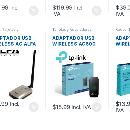
.99
$
119.99
$
39.
Incl.
Incl.
IVA
IVA
s
,
Tarjetas y
Tarjetas y Adaptadores
Redes
,
T
adores Wireless
Wireless
Adaptad
PTADOR USB
ADAPTADOR USB
ADAP
ELESS AC ALFA
WIRELESS AC600
WIRE
US036ACHM
TP-LINK ARCHER-
TP-LI
L BAND UNA
T2U DUAL BAND
T2U 
ENA 5DBI ALTA
600MBPS
BAND
ENCIA
.99
$
13.
Incl.
$
15.99
Incl. IVA
IVA