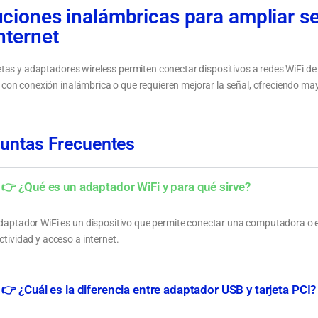
ciones inalámbricas para ampliar se
nternet
etas y adaptadores wireless permiten conectar dispositivos a redes WiFi de
con conexión inalámbrica o que requieren mejorar la señal, ofreciendo mayo
 adaptadores WiFi: USB, PCI y tarjetas
Cómo elegir un adaptador WiFi según velo
ricas
alcance y uso
untas Frecuentes
👉 ¿Qué es un adaptador WiFi y para qué sirve?
daptador WiFi es un dispositivo que permite conectar una computadora o e
tividad y acceso a internet.
👉 ¿Cuál es la diferencia entre adaptador USB y tarjeta PCI?