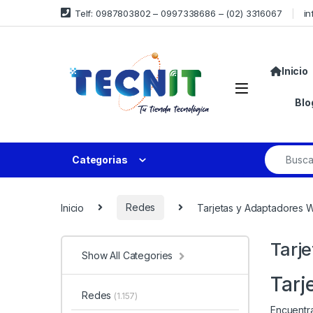
Telf: 0987803802 – 0997338686 – (02) 3316067
in
Inicio
Blo
Categorias
Inicio
Redes
Tarjetas y Adaptadores W
Tarj
Show All Categories
Tarj
Redes
(1.157)
Encuentra