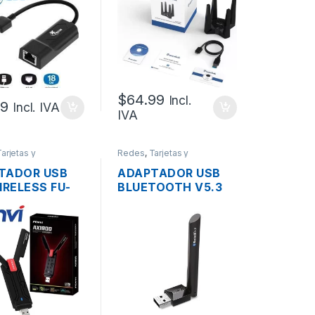
1900MBPS CUATRO
ANTENAS
$
64.99
Incl.
99
Incl. IVA
IVA
arjetas y
Redes
,
Tarjetas y
ores Wireless
Adaptadores Wireless
TADOR USB
ADAPTADOR USB
IRELESS FU-
BLUETOOTH V5.3
00P
TP-LINK UB500
MBPS DUAL
PLUS
, DOS
AS, WIFI 6