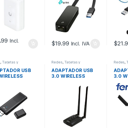
5A
.99
Incl.
$
19.99
$
21.
Incl. IVA
s
,
Tarjetas y
Redes
,
Tarjetas y
Redes
,
T
adores Wireless
Adaptadores Wireless
Adaptad
PTADOR USB
ADAPTADOR USB
ADAP
 WIRELESS
3.0 WIRELESS
3.0 W
800 TP-LINK
AX3000 ALFA
AX18
HER-TX20U
AWUS036AXML
1800
I6 DUAL BAND
WIFI6E TRI BAND
BAND
0MBPS ANTENA
DOS ANTENAS
ANTEN
A GANANCIA
5DBI ALTA
POTENCIA