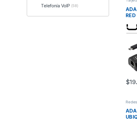
Tarjet
Wirel
Telefonía VoIP
(58)
ADA
RED
AD3
LAN
PAR
$
19
Rede
Adapt
ADA
UBI
POE
2.5
UNI