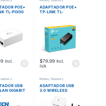
arjetas y
Redes
,
Tarjetas y
ores Wireless
Adaptadores Wireless
TADOR POE+
ADAPTADOR POE+
NK TL-PI30G
TP-LINK TL-
AF/AT 48VDC
POE260S 30W
IT
AF/AT 48VDC
2.5GIGABIT
99
$
79.99
Incl.
Incl.
IVA
arjetas y
Redes
,
Tarjetas y
ores Wireless
Adaptadores Wireless
TADOR USB
ADAPTADOR USB
 LAN GIGABIT
3.0 WIRELESS
5 XTECH XTC-
AC1900 WAVLINK
0/100/100
WL-WN693A5
DUAL BAND