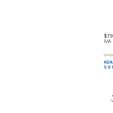
0.6
$
79
IVA
Rede
Adapt
ADA
3.0
AX1
ARC
WIF
180
ALT