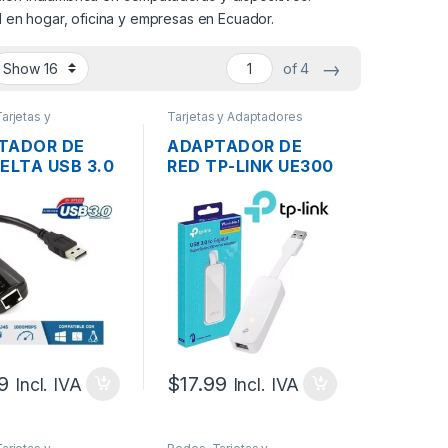
ad en hogar, oficina y empresas en Ecuador.
→
of 4
arjetas y
Tarjetas y Adaptadores
ores Wireless
Wireless
TADOR DE
ADAPTADOR DE
ELTA USB 3.0
RED TP-LINK UE300
 RJ45
USB 3.0 A LAN RJ45
IT PARA
GIGABIT PARA
APTOP
PC/LAPTOP
9
$
17.99
Incl. IVA
Incl. IVA