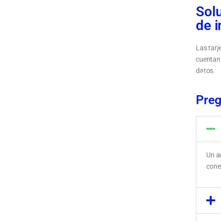
Solu
de i
Las tarj
cuentan 
datos.
Tipos de
inalámb
Preg
Un a
conec