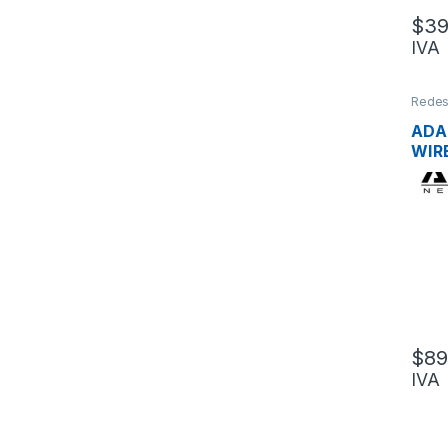
$
39
IVA
Rede
Adapt
ADA
WIR
AW
DUA
ANT
POT
$
89
IVA