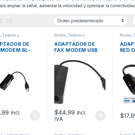
ara ampliar la señal, aumentar la velocidad y optimizar la conectivid
s
,
Tarjetas y
Redes
,
Tarjetas y
Redes
,
T
adores Wireless
Adaptadores Wireless
Adaptad
PTADOR DE
ADAPTADOR DE
ADAP
 MODEM BL-
FAX MODEM USB
RED D
3B USB 2.0 A
2.0 A 2XRJ11 56K
A LAN
1 56K CABLE
CABLE CALL ID
GIGAB
PC/L
.99
$
44.99
Incl.
Incl.
$
17.9
IVA