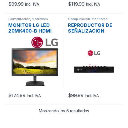
$
99.99
$
119.99
Incl. IVA
Incl. IVA
Computación
,
Monitores
Computación
,
Monitores
MONITOR LG LED
REPRODUCTOR DE
20MK400-B HDMI
SEÑALIZACION
VGA FLAT PANEL
DIGITAL TSP500-A
WIDE SCREEN DE 20”
HDMI, 1080P, RGB,
DVI-D
$
174.99
$
99.99
Incl. IVA
Incl. IVA
Mostrando los 6 resultados