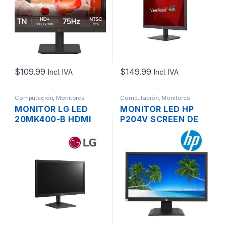
$
109.99
$
149.99
Incl. IVA
Incl. IVA
Computación
,
Monitores
Computación
,
Monitores
MONITOR LG LED
MONITOR LED HP
20MK400-B HDMI
P204V SCREEN DE
VGA FLAT PANEL
19.5″ VGA/HDMI,
WIDE SCREEN DE 20”
VESA