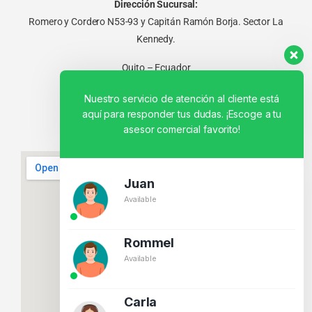
Dirección Sucursal:
Romero y Cordero N53-93 y Capitán Ramón Borja. Sector La
Kennedy.
Quito – Ecuador
Nuestro servicio de atención al cliente está
aquí para responder tus dudas. ¡Escoge a tu
asesor comercial favorito!
Juan
Available
Rommel
Available
Carla