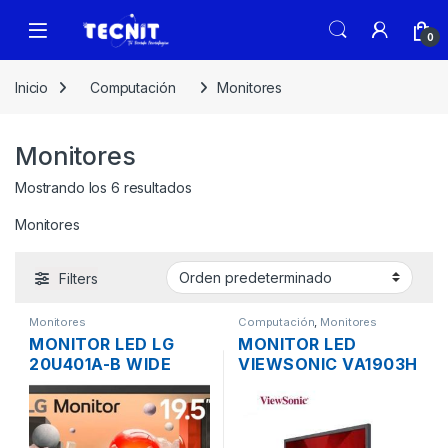
0
Inicio
Computación
Monitores
Monitores
Mostrando los 6 resultados
Monitores
Filters
Monitores
Computación
,
Monitores
MONITOR LED LG
MONITOR LED
20U401A-B WIDE
VIEWSONIC VA1903H
SCREEN DE 19.5″
HD SCREEN DE 18.5″
VGA, HDMI
VGA