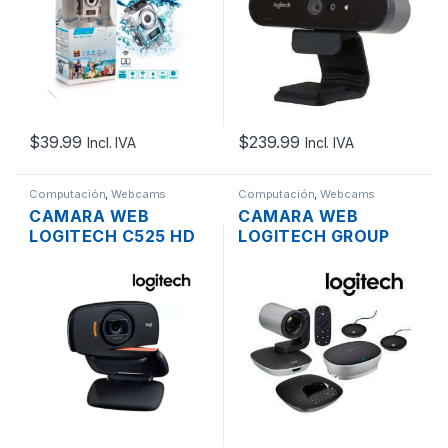
$
39.99
$
239.99
Incl. IVA
Incl. IVA
Computación
,
Webcams
Computación
,
Webcams
CAMARA WEB
CAMARA WEB
LOGITECH C525 HD
LOGITECH GROUP
720P 8MPX
960-001060 HD
MICROFONO
1080P USB PTZ ,
BLUETOOTH, 2
MICROFONOS
EXPANSION +
CONTROL REMOTO