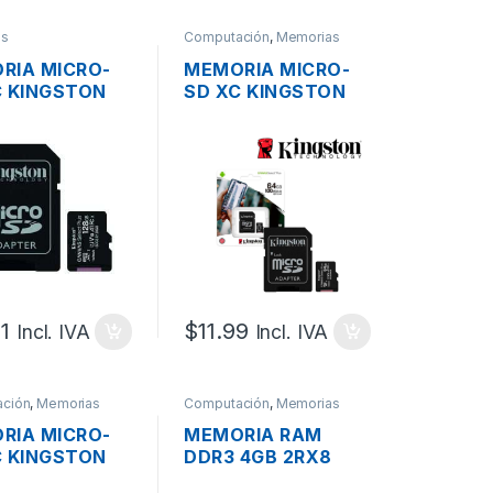
as
Computación
,
Memorias
RIA MICRO-
MEMORIA MICRO-
C KINGSTON
SD XC KINGSTON
2/128GB DE
SDCS2/64GB DE
 CLASE 10
64GB CLASE 10
1
$
11.99
Incl. IVA
Incl. IVA
ción
,
Memorias
Computación
,
Memorias
RIA MICRO-
MEMORIA RAM
C KINGSTON
DDR3 4GB 2RX8
3/256GB DE
PC3-8500