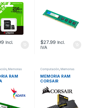
 CLASE 10
1066MHZ
99
$
27.99
Incl.
Incl.
IVA
ción
,
Memorias
Computación
,
Memorias
RIA RAM
MEMORIA RAM
A
CORSAIR
1600W8G11-
CMK4GX4M1A2400
DDR3L 8GB
C14 DDR4 DIMM
-12800
4GB PC4-19200
MHZ
2400MHZ