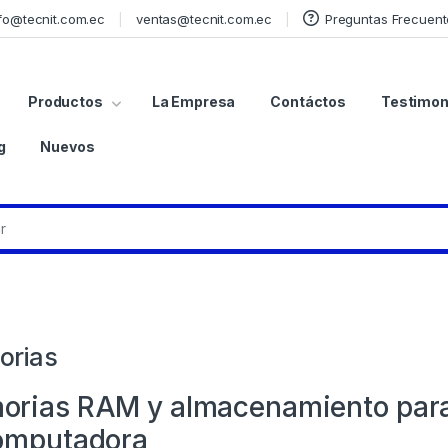
fo@tecnit.com.ec
ventas@tecnit.com.ec
Preguntas Frecuent
Productos
La Empresa
Contáctos
Testimon
g
Nuevos
rias
rias RAM y almacenamiento para 
omputadora