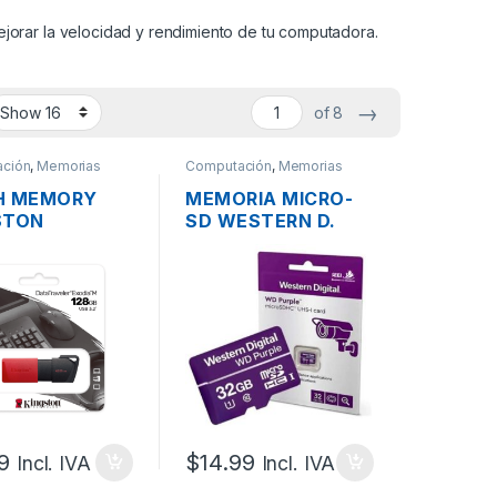
orar la velocidad y rendimiento de tu computadora.
→
of 8
ción
,
Memorias
Computación
,
Memorias
H MEMORY
MEMORIA MICRO-
STON
SD WESTERN D.
/128GB DE
WDD032G1P0C-
B DATA
85AEL0 DE 32GB
L EXODIA G1
PURPLE
.2
9
$
14.99
Incl. IVA
Incl. IVA