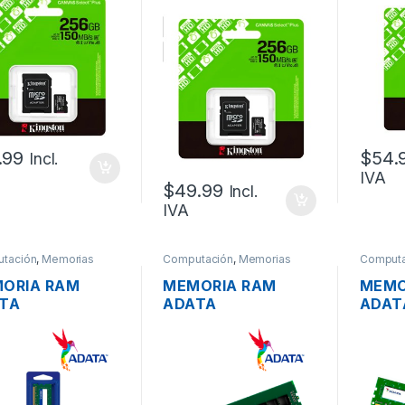
GB CLASE 10
256GB CLASE 10
256GB
.99
$
54.
Incl.
IVA
$
49.99
Incl.
IVA
tación
,
Memorias
Computación
,
Memorias
Computa
ORIA RAM
MEMORIA RAM
MEMO
TA
ADATA
ADAT
U1333C2G9-S
AD4U320016G22-
ADDX
3 2GB PC3-
SGN DDR4 16GB
SPU 
00 1333MHZ
PC4-25600
PC3L
3200MHZ
1600