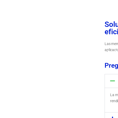
Sol
efic
Las memo
aplicaci
Tipos d
diferent
Preg
La m
rendi