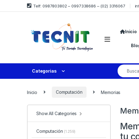
Telf: 0987803802 – 0997338686 – (02) 3316067
in
Inicio
Blo
Categorias
Inicio
Computación
Memorias
Memo
Show All Categories
Memo
Computación
(1.259)
tu c