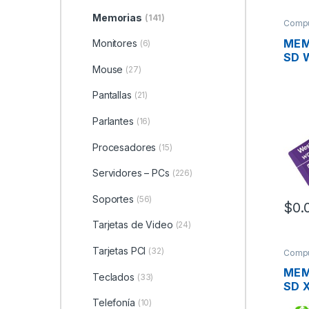
Memorias
(141)
Compu
MEM
Monitores
(6)
SD 
Mouse
(27)
WDD
85A
Pantallas
(21)
PUR
Parlantes
(16)
Procesadores
(15)
Servidores – PCs
(226)
Soportes
(56)
$
0.
Tarjetas de Video
(24)
Tarjetas PCI
(32)
Compu
MEM
Teclados
(33)
SD 
SDC
Telefonía
(10)