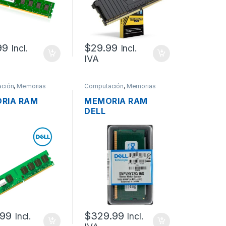
99
$
29.99
Incl.
Incl.
IVA
ción
,
Memorias
Computación
,
Memorias
RIA RAM
MEMORIA RAM
DELL
D57RC/32G
SNPVNY72C/16G
 32GB 2RX8
DDR5 SO-DIMM
25600
16GB PC5-38400
MHZ ECC
4800MHZ
FFERED
.99
$
329.99
Incl.
Incl.