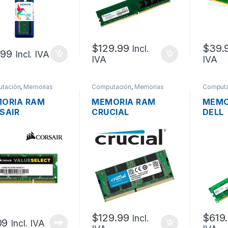
$
129.99
$
39.
Incl.
.99
Incl. IVA
IVA
IVA
tación
,
Memorias
Computación
,
Memorias
Computa
ORIA RAM
MEMORIA RAM
MEMO
SAIR
CRUCIAL
DELL
O4GX3M1A600
CB16GS2666 DDR4
SNP9
 DDR3 SO-DIMM
16GB SO-DIMM-
DDR4
 PC3-12800
21300 2666MHZ
PC4-
0MHZ
3200
UNBU
$
129.99
$
619
Incl.
09
Incl. IVA