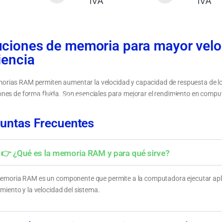
IVA
IVA
uciones de memoria para mayor velo
iencia
rias RAM permiten aumentar la velocidad y capacidad de respuesta de los 
ones de forma fluida. Son esenciales para mejorar el rendimiento en comp
e memorias RAM: DDR3, DDR4 y DDR5 para
Cómo elegir memoria RAM según capacid
es equipos
velocidad y compatibilidad
untas Frecuentes
👉 ¿Qué es la memoria RAM y para qué sirve?
emoria RAM es un componente que permite a la computadora ejecutar apli
miento y la velocidad del sistema.