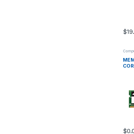
$
19
Compu
MEM
COR
CMS
C11
4GB
160
$
0.