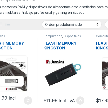
a memorias RAM y dispositivos de almacenamiento diseñados para mej
ara multitarea, trabajo profesional y gaming en Ecuador.
ias
Computación
,
Dispositivos
Computa
USB
,
Memorias
SH MEMORY
FLASH MEMORY
FLAS
GSTON
KINGSTON
KING
N/128GB DE
DTX/64GB DE 64GB
DTXM
GB DATA
DATA TRAVEL
128G
VELER KYSON
EXODIA G1 USB 3.2
TRAVE
 3.2
USB 3
.99
Incl.
$
11.99
$
17.9
Incl. IVA