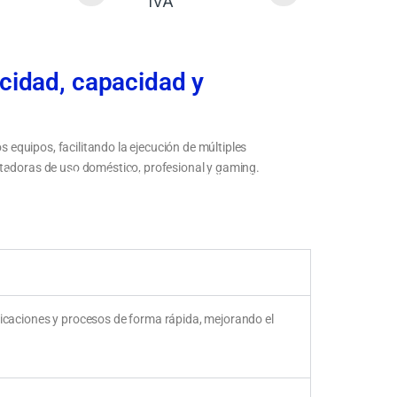
IVA
cidad, capacidad y
equipos, facilitando la ejecución de múltiples
utadoras de uso doméstico, profesional y gaming.
ad,
Mejora el rendimiento de tu computadora con más
memoria RAM
caciones y procesos de forma rápida, mejorando el