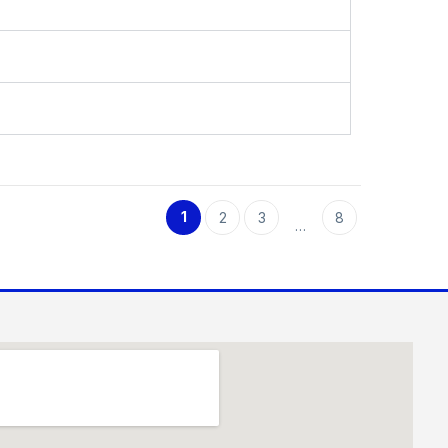
1
2
3
8
…