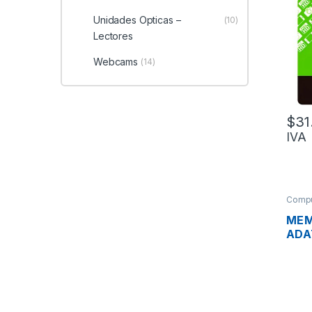
128
Unidades Opticas –
(10)
Lectores
Webcams
(14)
$
31
IVA
Compu
MEM
ADA
AD3
DDR
106