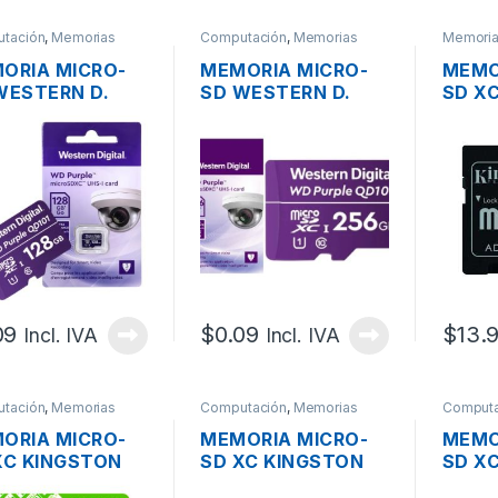
tación
,
Memorias
Computación
,
Memorias
Memori
ORIA MICRO-
MEMORIA MICRO-
MEMO
WESTERN D.
SD WESTERN D.
SD X
128G1P0C-
WDD256G1P0C-
SDCS
EL0 DE 128GB
85AEL0 DE 256GB
128GB
PLE
PURPLE
09
$
0.09
$
13.9
Incl. IVA
Incl. IVA
tación
,
Memorias
Computación
,
Memorias
Computa
ORIA MICRO-
MEMORIA MICRO-
MEMO
XC KINGSTON
SD XC KINGSTON
SD X
S3/128 GB DE
SDCS3/256GB DE
SDCS