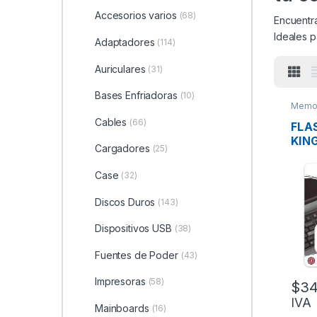
Accesorios varios
(68)
Encuentr
Ideales p
Adaptadores
(114)
Auriculares
(31)
Bases Enfriadoras
(10)
Memor
Cables
(66)
FLA
KIN
Cargadores
(25)
DTK
128
Case
(32)
TRA
USB
Discos Duros
(143)
Dispositivos USB
(38)
Fuentes de Poder
(43)
Impresoras
(58)
$
34
IVA
Mainboards
(16)