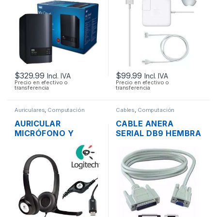
USB 3.0 Y PUERTO
MAGSAFE 2 16.5V
DE RED GIGABIT
3.65A 60W
ORIGINAL + CABLE
DE PODER
$
329.99
$
99.99
Incl. IVA
Incl. IVA
Precio en efectivo o
Precio en efectivo o
transferencia
transferencia
Auriculares
,
Computación
Cables
,
Computación
AURICULAR
CABLE ANERA
MICRÓFONO Y
SERIAL DB9 HEMBRA
CONTROL DE
A SERIAL DB25
VOLUMEN LOGITECH
MACHO 1.8MTS
H390 USB