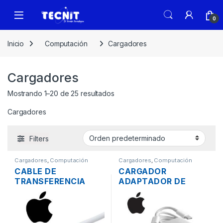
0
Inicio
Computación
Cargadores
Cargadores
Mostrando 1–20 de 25 resultados
Cargadores
Filters
Cargadores
,
Computación
Cargadores
,
Computación
CABLE DE
CARGADOR
TRANSFERENCIA
ADAPTADOR DE
MAC APPLE A1410
ENERGÍA MAC APPLE
THUNDERBOLT PARA
A1718 PARA
MACBOOK DE 2
MACBOOK PRO USB-
MTS.
C 20V 3A 61W