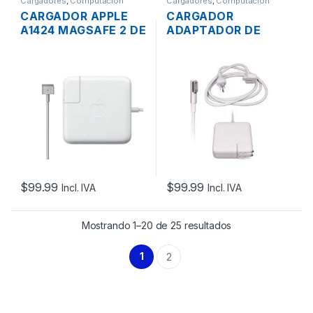
Cargadores
,
Computación
Cargadores
,
Computación
CARGADOR APPLE
CARGADOR
A1424 MAGSAFE 2 DE
ADAPTADOR DE
20V 4.25A 85W
ENERGÍA PARA
CONECTOR T –
LAPTOP MAC APPLE
ORIGINAL
MAGSAFE 16.5V
3.65A 60W ORIGINAL
+ CABLE DE PODER
$
99.99
$
99.99
Incl. IVA
Incl. IVA
Mostrando 1–20 de 25 resultados
1
2