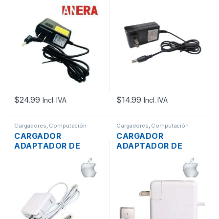
EPSON LW PLUG
MONITOR LG 19013
AMARILLO
DE 19V 1.3A PUNTA
AMARILLA
$
24.99
$
14.99
Incl. IVA
Incl. IVA
Cargadores
,
Computación
Cargadores
,
Computación
CARGADOR
CARGADOR
ADAPTADOR DE
ADAPTADOR DE
ENERGÍA MAC APPLE
ENERGÍA MAC APPLE
A1374 PARA
A1436 PARA
MACBOOK AIR
MACBOOK AIR
MAGSAFE 15.4V 3.1A
MAGSAFE2 14.85V
45W ORIGINAL
3.05A 45W ORIGINAL