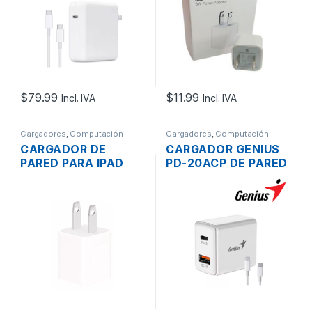
$
79.99
$
11.99
Incl. IVA
Incl. IVA
Cargadores
,
Computación
Cargadores
,
Computación
CARGADOR DE
CARGADOR GENIUS
PARED PARA IPAD
PD-20ACP DE PARED
IPHONE TABLET DOS
DOS SALIDA USB-C,
USB 2.0 5V 2.1A/1A
USB2.0 DE 5V/3A
20W+ CABLE USB-C