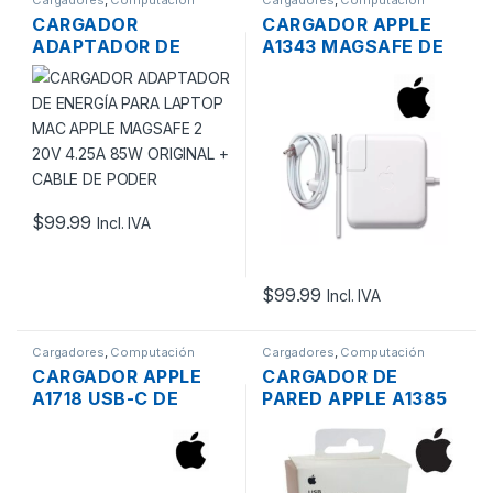
Cargadores
,
Computación
Cargadores
,
Computación
CARGADOR
CARGADOR APPLE
ADAPTADOR DE
A1343 MAGSAFE DE
ENERGÍA PARA
18.5V 4.6A 85W
LAPTOP MAC APPLE
CONECTOR L
MAGSAFE 2 20V
4.25A 85W ORIGINAL
+ CABLE DE PODER
$
99.99
Incl. IVA
$
99.99
Incl. IVA
Cargadores
,
Computación
Cargadores
,
Computación
CARGADOR APPLE
CARGADOR DE
A1718 USB-C DE
PARED APPLE A1385
20.3V 3A (USB PD)
USB 5V 1A POTENCIA
9V 3A (USBP) 5.2V
5W ORIGINAL
2.4A 61W + CABLE