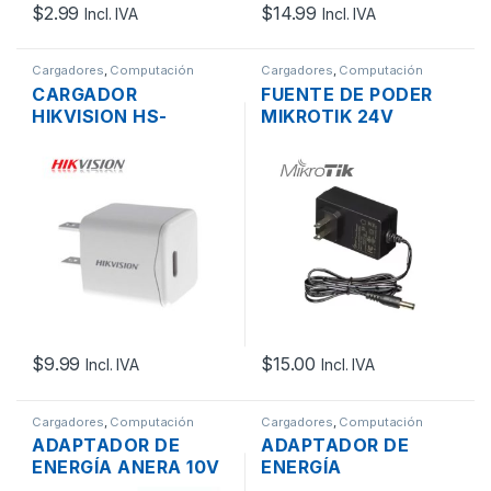
$
2.99
$
14.99
Incl. IVA
Incl. IVA
Cargadores
,
Computación
Cargadores
,
Computación
CARGADOR
FUENTE DE PODER
HIKVISION HS-
MIKROTIK 24V
FC20N-A1C01S DE
0.8AMP HIGH POWER
PARED USB-C DE 5V
3A 20W
$
9.99
$
15.00
Incl. IVA
Incl. IVA
Cargadores
,
Computación
Cargadores
,
Computación
ADAPTADOR DE
ADAPTADOR DE
ENERGÍA ANERA 10V
ENERGÍA
2A PARA IMPRESORA
COMPATIBLE PARA