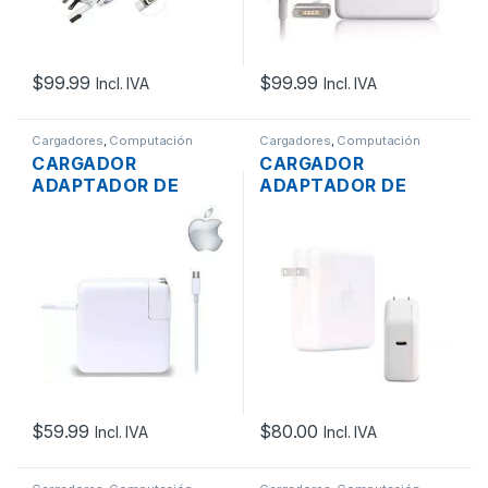
$
99.99
$
99.99
Incl. IVA
Incl. IVA
Cargadores
,
Computación
Cargadores
,
Computación
CARGADOR
CARGADOR
ADAPTADOR DE
ADAPTADOR DE
ENERGÍA MAC APPLE
ENERGÍA MAC APPLE
A1718 PARA
A1719 PARA
MACBOOK PRO USB-
MACBOOK PRO USB
C 20V 3A 61W
TIPO-C 3.1 20.2V
4.3A 87W ORIGINAL
$
59.99
$
80.00
Incl. IVA
Incl. IVA