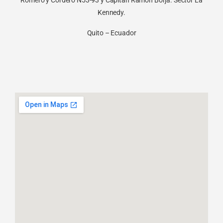
Romero y Cordero N53-93 y Capitán Ramón Borja. Sector La
Kennedy.
Quito – Ecuador