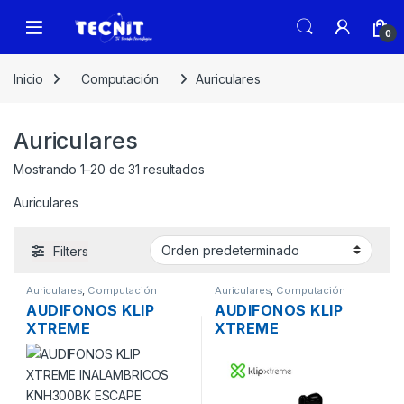
0
Inicio
Computación
Auriculares
Auriculares
Mostrando 1–20 de 31 resultados
Auriculares
Filters
Auriculares
,
Computación
Auriculares
,
Computación
AUDIFONOS KLIP
AUDIFONOS KLIP
XTREME
XTREME
INALAMBRICOS
INALAMBRICOS KTE-
KNH300BK ESCAPE
006WH TOUCH
PORTABLES CON
BUNDS LCD
MICROFONO
PORTABLES