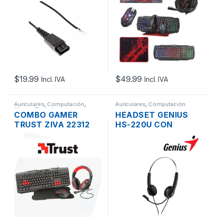
1600DPI USB +
PADMOUSE +
HEADSET MIC +
AUDIO 3.5MM
$
19.99
$
49.99
Incl. IVA
Incl. IVA
Auriculares
,
Computación
,
Auriculares
,
Computación
Mouse
,
Teclados
COMBO GAMER
HEADSET GENIUS
TRUST ZIVA 22312
HS-220U CON
USB RGB LED
MICROFONO Y
TECLADO + MOUSE +
CONTROL DE
AUDIFONOS + PAD
VOLUMEN, USB
MOUSE
NEGRO