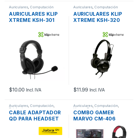
Auriculares
,
Computación
Auriculares
,
Computación
AURICULARES KLIP
AURICULARES KLIP
XTREME KSH-301
XTREME KSH-320
CON MICROFONO Y
CON MICROFONO Y
CONTROL DE
CONTROL DE
VOLUMEN 3.5MM
VOLUMEN 2×3.5MM
$
10.00
$
11.99
Incl. IVA
Incl. IVA
Auriculares
,
Computación
,
Auriculares
,
Computación
,
Telefonía
Mouse
,
Teclados
CABLE ADAPTADOR
COMBO GAMER
QD PARA HEADSET
MARVO CM-406
JABRA LINK 88011-
TECLADO
99 A RJ11
MULTICOLOR USB +
MOUSE OPTICO