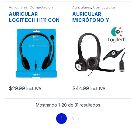
Auriculares
,
Computación
Auriculares
,
Computación
AURICULAR
AURICULAR
LOGITECH H111 CON
MICRÓFONO Y
MICROFONO Y JACK
CONTROL DE
3.5MM
VOLUMEN LOGITECH
H390 USB
$
29.99
$
44.99
Incl. IVA
Incl. IVA
Mostrando 1–20 de 31 resultados
1
2