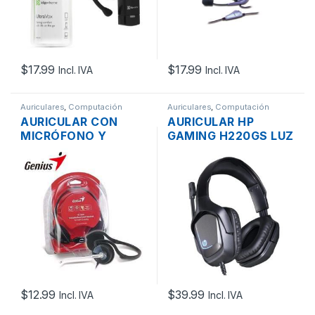
$
17.99
$
17.99
Incl. IVA
Incl. IVA
Auriculares
,
Computación
Auriculares
,
Computación
AURICULAR CON
AURICULAR HP
MICRÓFONO Y
GAMING H220GS LUZ
CONTROL DE
LED, AUDIO 7.1, USB,
VOLUMEN GENIUS
CON MICROFONO
HS-300N PLUG
AUTOAJUSTABLE
3.5MM PLEGABLE
NEGRO
$
12.99
$
39.99
Incl. IVA
Incl. IVA