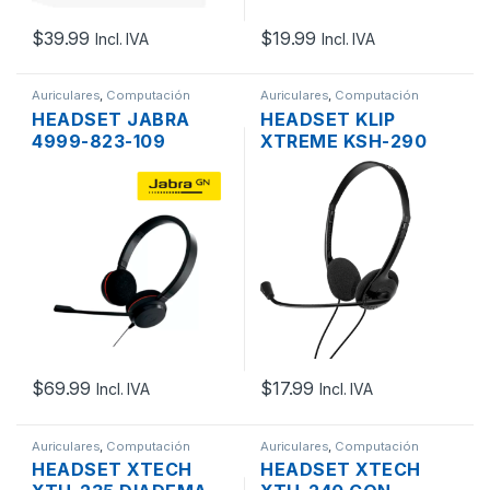
$
39.99
$
19.99
Incl. IVA
Incl. IVA
Auriculares
,
Computación
Auriculares
,
Computación
HEADSET JABRA
HEADSET KLIP
4999-823-109
XTREME KSH-290
EVOLVE 20 MS USB
SEKUAL CON
NEGRO
MICROFON Y
CONTROL DE
VOLUMEN, USB
NEGRO
$
69.99
$
17.99
Incl. IVA
Incl. IVA
Auriculares
,
Computación
Auriculares
,
Computación
HEADSET XTECH
HEADSET XTECH