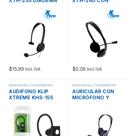
XTH-235 DIADEMA
XTH-240 CON
MONOAURAL CON
MICROFONO Y
MICROFON USB
BRAZO AJUSTABLE
BRAZO AJUSTABLE
CABLE USB 1.8M
Y BOTON DE
CONTROL MANOS
LIBRES
$
15.99
$
0.09
Incl. IVA
Incl. IVA
Auriculares
,
Computación
Auriculares
,
Computación
AUDIFONO KLIP
AURICULAR CON
XTREME KHS-155
MICRÓFONO Y
CON MICROFONO
CONTROL DE
BLUETOOTH MANOS
VOLUMEN GENIUS
LIBRES
HS-05A PLUG 3.5MM