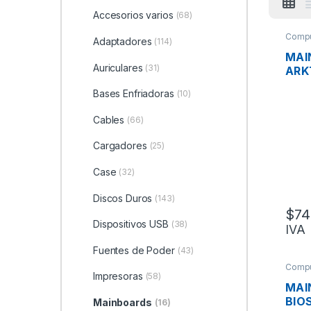
Accesorios varios
(68)
Compu
Adaptadores
(114)
MAI
Auriculares
(31)
ARK
INTE
Bases Enfriadoras
(10)
H61M
DDR
Cables
(66)
HDMI
E, U
Cargadores
(25)
Case
(32)
Discos Duros
(143)
$
74
Dispositivos USB
(38)
IVA
Fuentes de Poder
(43)
Compu
Impresoras
(58)
MAI
BIO
Mainboards
(16)