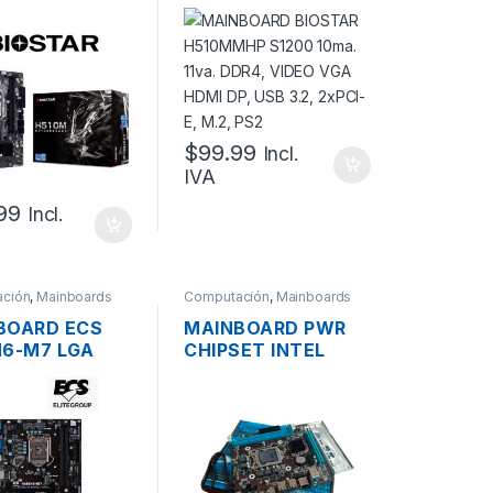
, 10MA Y 11VA
H510MMHP S1200
DDR4, VIDEO
10MA. 11VA. DDR4,
DMI, M.2
VIDEO VGA HDMI
DP, USB 3.2, 2XPCI-
E, M.2, PS2
$
99.99
Incl.
IVA
.99
Incl.
ción
,
Mainboards
Computación
,
Mainboards
BOARD ECS
MAINBOARD PWR
H6-M7 LGA
CHIPSET INTEL
10MA DDR4,
MINI ITX PWR-
 VGA, HDMI,
HM55 S1156, 3RA,
 3.2, 1XPCI-E,
DDR3, VIDEO VGA
PS2
HDMI, 1XPCI, 1XPCI-
E, USB, PS2