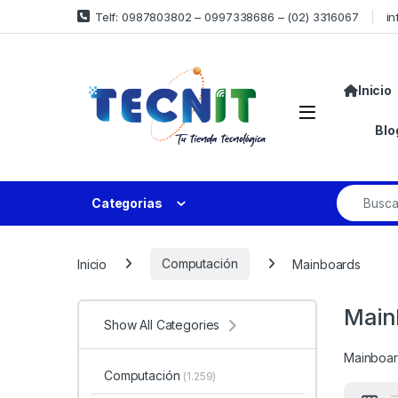
Telf: 0987803802 – 0997338686 – (02) 3316067
in
Inicio
Blo
Categorias
Inicio
Computación
Mainboards
Main
Show All Categories
Mainboa
Computación
(1.259)