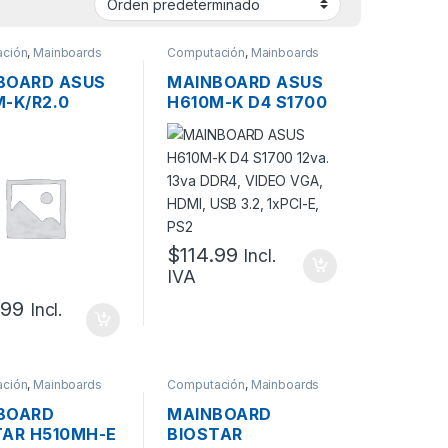
ción
,
Mainboards
Computación
,
Mainboards
BOARD ASUS
MAINBOARD ASUS
-K/R2.0
H610M-K D4 S1700
 10MA. 11VA.
12VA. 13VA DDR4,
 VIDEO VGA
VIDEO VGA, HDMI,
DP, USB 3.2,
USB 3.2, 1XPCI-E,
-E, M.2, PS2
PS2
$
114.99
Incl.
IVA
.99
Incl.
ción
,
Mainboards
Computación
,
Mainboards
BOARD
MAINBOARD
TAR H510MH-E
BIOSTAR