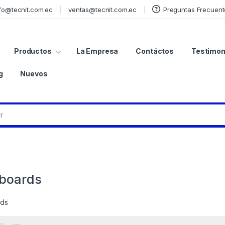
fo@tecnit.com.ec
ventas@tecnit.com.ec
Preguntas Frecuent
Productos
La Empresa
Contáctos
Testimon
g
Nuevos
boards
rds