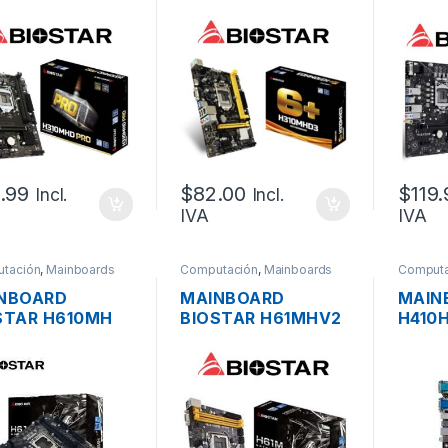
S1151 8VA GEN.
H310MHD3 S1151
S1200
4, VIDEO VGA /
8VA 9NA GEN /
GEN, 
 / DVI-D, USB
DDR3/ VIDEO VGA /
VGA/H
 2X PCI-E X1
HDMI / USB 3.0,
PUERTO LAN / 1 X
PCI-E 3.0 / 2 X PCI-
E 2.0
.99
$
82.00
$
119
Incl.
Incl.
IVA
IVA
tación
,
Mainboards
Computación
,
Mainboards
Computa
NBOARD
MAINBOARD
MAIN
STAR H610MH
BIOSTAR H61MHV2
H410
00 12VA DDR4,
LGA 1155 VGA/HDMI
1200 
EO VGA, HDMI,
DDR3 SOCKET
VIDEO
3.2, 1XPCI-E,
4XUSB
M.2, 