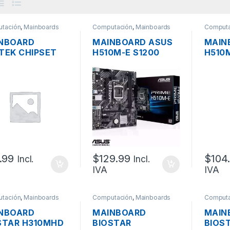
tación
,
Mainboards
Computación
,
Mainboards
Computa
NBOARD
MAINBOARD ASUS
MAIN
TEK CHIPSET
H510M-E S1200
H510M
L MINI AK-
10MA 11VA DDR4
S1200
 S1155, 3RA,
HDMI VGA DP M.2
DDR4,
3, VIDEO VGA
HDMI 
, 1XPCI, 1XPCI-
4XPCI
SB
.99
$
129.99
$
104
Incl.
Incl.
IVA
IVA
tación
,
Mainboards
Computación
,
Mainboards
Computa
NBOARD
MAINBOARD
MAIN
STAR H310MHD
BIOSTAR
BIOS