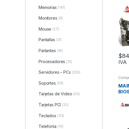
PRO 
DDR
Memorias
(141)
HDMI
Monitores
(6)
3.0,
Mouse
(27)
Pantallas
(21)
Parlantes
(16)
$
84
Procesadores
IVA
(15)
Servidores – PCs
(226)
Compu
Soportes
(56)
MAI
BIO
Tarjetas de Video
(24)
S17
VID
Tarjetas PCI
(32)
USB 
PS2
Teclados
(33)
Telefonía
(10)