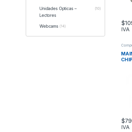
Unidades Opticas –
(10)
Lectores
$
10
Webcams
(14)
IVA
Compu
MAI
CHI
PWR-
6TA
VID
M.2,
$
79
IVA