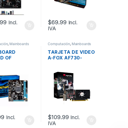
.99
$
69.99
Incl.
Incl.
IVA
ción
,
Mainboards
Computación
,
Mainboards
BOARD
TARJETA DE VIDEO
D OF
A-FOX AF730-
HIPS CHIPSET
4096D3L5 PCI-E
 MINI TG-H81
X16 2.0 DE 4GB
, 4TA, DDR3,
DDR3, NVIDIA, VGA,
 VGA, HDMI,
HDMI, DVI
, 1XPCI-E,
.0
99
$
109.99
Incl.
Incl.
IVA