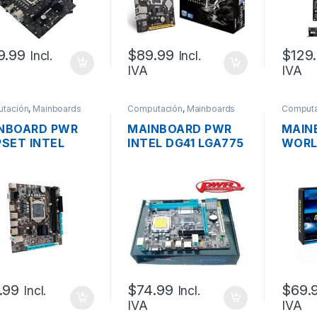
9.99
$
89.99
$
129
Incl.
Incl.
IVA
IVA
tación
,
Mainboards
Computación
,
Mainboards
Computa
NBOARD PWR
MAINBOARD PWR
MAIN
PSET INTEL
INTEL DG41 LGA775
WORL
H110 S1151,
DDR3, VIDEO VGA,
WARS
. 7MA., DDR4,
1XPCI, AUDIO 5.1,
INTEL
EO VGA, HDMI,
PS/2
S1150
 USB 3.0
VIDEO
1XPCI
USB3
.99
$
74.99
$
69.
Incl.
Incl.
IVA
IVA