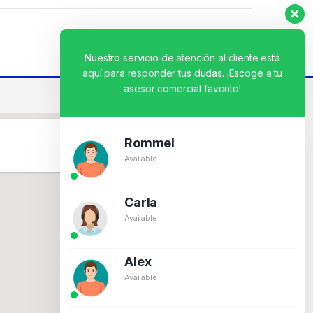
Nuestro servicio de atención al cliente está
aquí para responder tus dudas. ¡Escoge a tu
asesor comercial favorito!
Rommel
Available
Carla
Available
Alex
Available