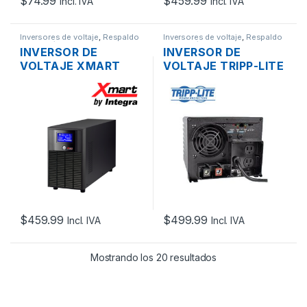
$
74.99
$
459.99
Incl. IVA
Incl. IVA
Inversores de voltaje
,
Respaldo
Inversores de voltaje
,
Respaldo
de Energía
de Energía
INVERSOR DE
INVERSOR DE
VOLTAJE XMART
VOLTAJE TRIPP-LITE
NV-XBU-SW-2K-120-
APS750 DE 750W 2
LCD DE 2000VA –
TOMAS 120V
1200W 6 TOMAS
120V
$
459.99
$
499.99
Incl. IVA
Incl. IVA
Mostrando los 20 resultados