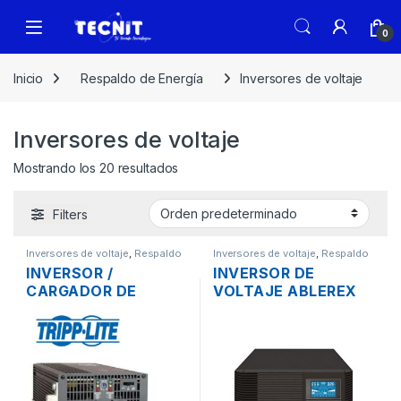
0
Inicio
Respaldo de Energía
Inversores de voltaje
Inversores de voltaje
Mostrando los 20 resultados
Filters
Inversores de voltaje
,
Respaldo
Inversores de voltaje
,
Respaldo
de Energía
de Energía
INVERSOR /
INVERSOR DE
CARGADOR DE
VOLTAJE ABLEREX
VOLTAJE TRIPP-LITE
AB-INV1500 ON-LINE
APS700HF DE
DE 1500VA 1000W
700W,12VDC 1 TOMA
12VDC 3 TOMAS
120V
CON LCD 120V