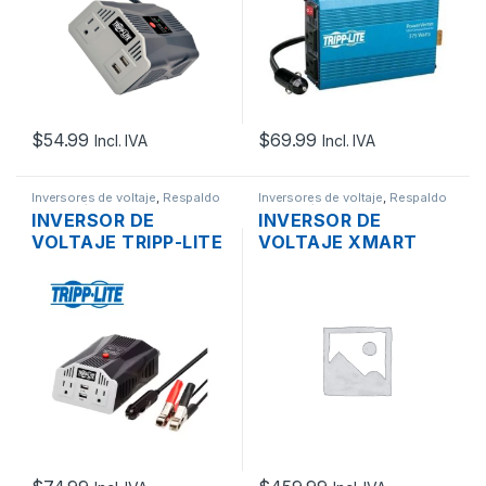
$
54.99
$
69.99
Incl. IVA
Incl. IVA
Inversores de voltaje
,
Respaldo
Inversores de voltaje
,
Respaldo
de Energía
de Energía
INVERSOR DE
INVERSOR DE
VOLTAJE TRIPP-LITE
VOLTAJE XMART
PV400USB DE AUTO
INV-LBU-1.5K DE
400W 2XUSB,
1500VA – 1000W 6
2XNEMA 5-15P 12V.
TOMAS 120V