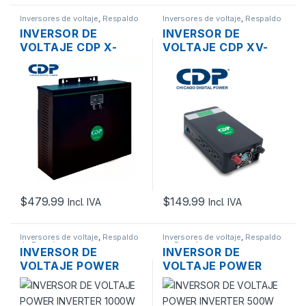
Inversores de voltaje
,
Respaldo
Inversores de voltaje
,
Respaldo
de Energía
de Energía
INVERSOR DE
INVERSOR DE
VOLTAJE CDP X-
VOLTAJE CDP XV-
VERTER 1524 DE
1512C DE 1000W
1500VA – 1000W 4
120V 12VDC 1XUSB,
TOMAS 120V
1XUSB-C, 4 TOMAS
$
479.99
$
149.99
Incl. IVA
Incl. IVA
Inversores de voltaje
,
Respaldo
Inversores de voltaje
,
Respaldo
de Energía
de Energía
INVERSOR DE
INVERSOR DE
VOLTAJE POWER
VOLTAJE POWER
INVERTER 1000W
INVERTER 500W
12VDC A 120V 1
12VDC A 120V 2