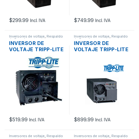
$
299.99
$
749.99
Incl. IVA
Incl. IVA
Inversores de voltaje
,
Respaldo
Inversores de voltaje
,
Respaldo
de Energía
de Energía
INVERSOR DE
INVERSOR DE
VOLTAJE TRIPP-LITE
VOLTAJE TRIPP-LITE
APS1250 DE 1250W 2
APS2012 DE 2000W
TOMAS 120V
TOMAS TIPO
BORNERA 120V
$
519.99
$
899.99
Incl. IVA
Incl. IVA
Inversores de voltaje
,
Respaldo
Inversores de voltaje
,
Respaldo