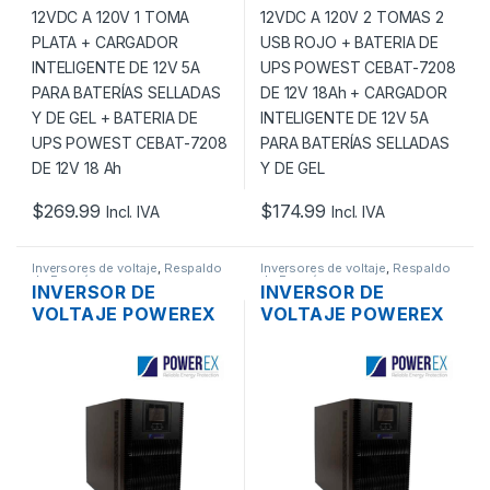
TOMA PLATA +
TOMAS 2 USB ROJO
CARGADOR
+ BATERIA DE UPS
INTELIGENTE DE 12V
POWEST CEBAT-
5A PARA BATERÍAS
7208 DE 12V 18AH +
SELLADAS Y DE GEL
CARGADOR
+ BATERIA DE UPS
INTELIGENTE DE 12V
POWEST CEBAT-
5A PARA BATERÍAS
7208 DE 12V 18 AH
SELLADAS Y DE GEL
$
269.99
$
174.99
Incl. IVA
Incl. IVA
Inversores de voltaje
,
Respaldo
Inversores de voltaje
,
Respaldo
de Energía
de Energía
INVERSOR DE
INVERSOR DE
VOLTAJE POWEREX
VOLTAJE POWEREX
INV-ONL 1K 1000VA –
INV-ONL 3K 3000VA
1000W 4 TOMAS
– 3000W 8 TOMAS
120V
120V