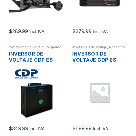
$
289.99
$
279.99
Incl. IVA
Incl. IVA
Inversores de voltaje
,
Respaldo
Inversores de voltaje
,
Respaldo
de Energía
de Energía
INVERSOR DE
INVERSOR DE
VOLTAJE CDP ES-
VOLTAJE CDP ES-
AVR-1012 DE 1000VA
AVR-3048 DE 2400W
– 700W 4 TOMAS
TOMAS TIPO
120V
BORNERA 120V
$
349.99
$
699.99
Incl. IVA
Incl. IVA