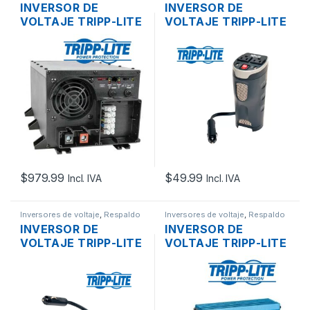
de Energía
de Energía
INVERSOR DE
INVERSOR DE
VOLTAJE TRIPP-LITE
VOLTAJE TRIPP-LITE
APS2424 DE 2400W
PV200CUSB DE
TOMAS TIPO
AUTO 200W 2XUSB,
BORNERA 120V
2XNEMA 5-15P 12V.
$
979.99
$
49.99
Incl. IVA
Incl. IVA
Inversores de voltaje
,
Respaldo
Inversores de voltaje
,
Respaldo
de Energía
de Energía
INVERSOR DE
INVERSOR DE
VOLTAJE TRIPP-LITE
VOLTAJE TRIPP-LITE
PV200USB DE AUTO
PV375 DE
200W 2 TOMAS USB
AUTOMOVIL 375W 2
Y 1 NEMA 12V
TOMACORRIENTES