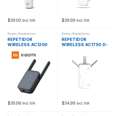
$
39.00
$
39.99
Incl. IVA
Incl. IVA
Redes
,
Repetidores
Redes
,
Repetidores
REPETIDOR
REPETIDOR
WIRELESS AC1200
WIRELESS AC1750 D-
XIAOMI RA75 DUAL
LINK DAP-1720 DUAL
BAND DOS ANTENAS
BAND 1750 MBPS
PLUG PARED
PLUG PARED BULK
$
39.99
$
34.99
Incl. IVA
Incl. IVA