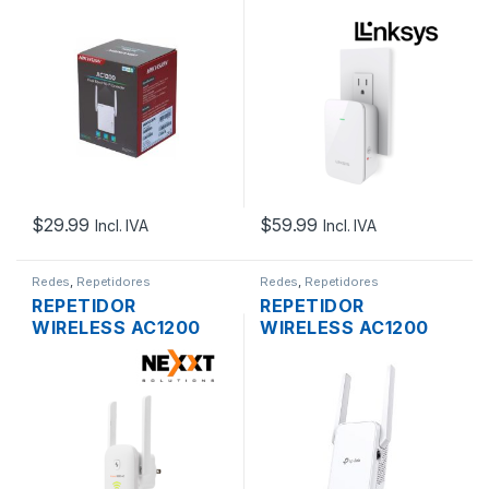
HIKVISION DS-
LINKSYS RE6350
3WRE12C DUAL
DUAL BAND GIGABIT
BAND DOS ANTENAS
PLUG PARED
PLUG PARED
$
29.99
$
59.99
Incl. IVA
Incl. IVA
Redes
,
Repetidores
Redes
,
Repetidores
REPETIDOR
REPETIDOR
WIRELESS AC1200
WIRELESS AC1200
NEXXT KRONOS
TP-LINK RE315 DUAL
DUAL BAND DOS
BAND DOS ANTENAS
ANTENAS PLUG
PLUG PARED
PARED