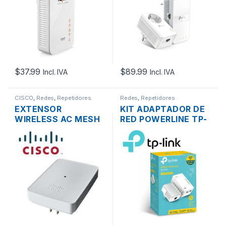
$
37.99
$
89.99
Incl. IVA
Incl. IVA
CISCO
,
Redes
,
Repetidores
Redes
,
Repetidores
EXTENSOR
KIT ADAPTADOR DE
WIRELESS AC MESH
RED POWERLINE TP-
CISCO BUSINESS
LINK TL-WPA4220
CBW142ACM-A-NA
KIT 300MBPS
DUAL BAND WAVE2
AV6000
MU-MIMO 2×2
867MBPS PLUG
PARED