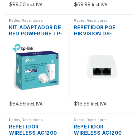
$
99.00
$
69.99
Incl. IVA
Incl. IVA
Redes
,
Repetidores
Redes
,
Repetidores
KIT ADAPTADOR DE
REPETIDOR POE
RED POWERLINE TP-
HIKVISION DS-
LINK TL-WPA7517
3E0103DP-E/R 1
KIT AC750 DUAL
PUERTO FE POE+ IN +
BAND 300MTS
2 PUERTOS FE POE+
OUT 30W
$
64.99
$
19.99
Incl. IVA
Incl. IVA
Redes
,
Repetidores
Redes
,
Repetidores
REPETIDOR
REPETIDOR
WIRELESS AC1200
WIRELESS AC1200