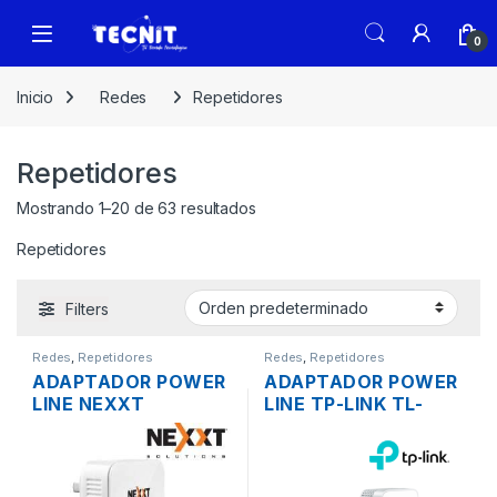
0
Inicio
Redes
Repetidores
Repetidores
Mostrando 1–20 de 63 resultados
Repetidores
Filters
Redes
,
Repetidores
Redes
,
Repetidores
ADAPTADOR POWER
ADAPTADOR POWER
LINE NEXXT
LINE TP-LINK TL-
SPARX200-W 1 LAN
WPA7617 KIT
WIRELESS N
WIRELESS AC1200
RECEPTOR ALCANCE
GIGABIT ALCANCE
300MBPS
300MTS