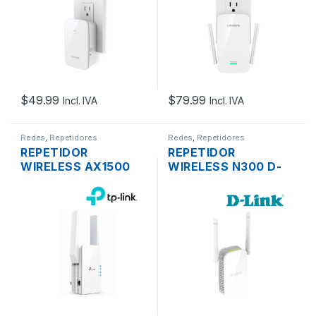
$
49.99
$
79.99
Incl. IVA
Incl. IVA
Redes
,
Repetidores
Redes
,
Repetidores
REPETIDOR
REPETIDOR
WIRELESS AX1500
WIRELESS N300 D-
TP-LINK RE505X WIFI
LINK DAP-1325 DOS
6 1500MBPS DUAL
ANTENAS 300MBPS
BAND DOS ANTENAS
PLUG PARED
GIGABIT PLUG PARED