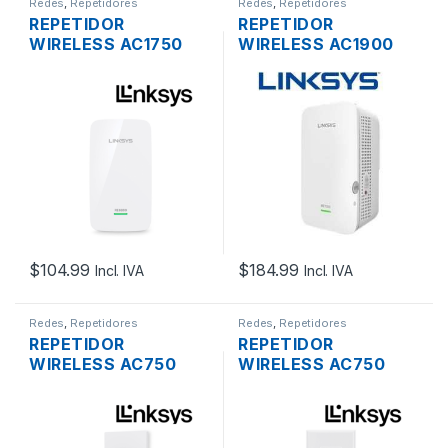
Redes
,
Repetidores
Redes
,
Repetidores
REPETIDOR
REPETIDOR
WIRELESS AC1750
WIRELESS AC1900
LINKSYS RE6800
LINKSYS RE7000
DUAL BAND DOS
DUAL BAND DOS
ANTENAS GIGABIT
ANTENAS 1 PUERTOS
PLUG PARED
GIGABIT
$
104.99
$
184.99
Incl. IVA
Incl. IVA
Redes
,
Repetidores
Redes
,
Repetidores
REPETIDOR
REPETIDOR
WIRELESS AC750
WIRELESS AC750
LINKSYS RE6250
LINKSYS RE6300
DUAL BAND GIGABIT
DUAL BAND DOS
PLUG PARED
ANTENAS GIGABIT
PLUG PARED