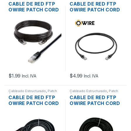
Cord
Cord
CABLE DE RED FTP
CABLE DE RED FTP
OWIRE PATCH CORD
OWIRE PATCH CORD
BLINDADO NEGRO
BLINDADO NEGRO
CAT6A (0.3MTS –
CAT6A 2MTS. |
15MTS)
OWR-PCNC6AF-2M
$
1.99
$
4.99
Incl. IVA
Incl. IVA
Cableado Estructurado
,
Patch
Cableado Estructurado
,
Patch
Cord
Cord
CABLE DE RED FTP
CABLE DE RED FTP
OWIRE PATCH CORD
OWIRE PATCH CORD
NEGRO CAT6A
NEGRO CAT6A
10MTS. | OWR-
15MTS. | OWR-
PCNC6AF-10M
PCNC6AF-15M