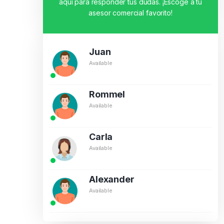
aquí para responder tus dudas. ¡Escoge a tu
asesor comercial favorito!
Juan
Available
Rommel
Available
Carla
Available
Alexander
Available