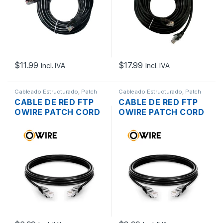
$
11.99
$
17.99
Incl. IVA
Incl. IVA
Cableado Estructurado
,
Patch
Cableado Estructurado
,
Patch
Cord
Cord
CABLE DE RED FTP
CABLE DE RED FTP
OWIRE PATCH CORD
OWIRE PATCH CORD
NEGRO CAT6A
NEGRO CAT6A
3MTS. | OWR-
5MTS. | OWR-
PCNC6AF-3M
PCNC6AF-5M