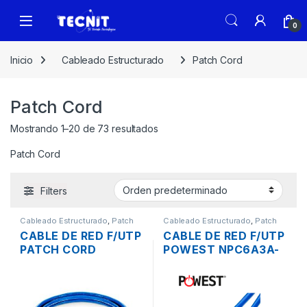
0
Inicio
Cableado Estructurado
Patch Cord
Patch Cord
Mostrando 1–20 de 73 resultados
Patch Cord
Filters
Cableado Estructurado
,
Patch
Cableado Estructurado
,
Patch
Cord
Cord
CABLE DE RED F/UTP
CABLE DE RED F/UTP
PATCH CORD
POWEST NPC6A3A-
PANDUIT
1603 PATCH CORD
STP28X2MBU
BLINDADO AZUL
CAT6A CERTIFICADO
CAT6A 3PIES
BLINDADO CM/LSZH