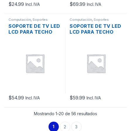
$
24.99
$
69.99
Incl. IVA
Incl. IVA
Computación
,
Soportes
Computación
,
Soportes
SOPORTE DE TV LED
SOPORTE DE TV LED
LCD PARA TECHO
LCD PARA TECHO
D02 32″ – 60″ INCL.
D03 42″ – 70″ INCL.
-15º +15º
-15º +15º NEGRO
$
54.99
$
59.99
Incl. IVA
Incl. IVA
Mostrando 1–20 de 56 resultados
1
2
3