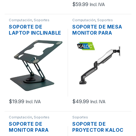
$
59.99
Incl. IVA
Computación
,
Soportes
Computación
,
Soportes
SOPORTE DE
SOPORTE DE MESA
LAPTOP INCLINABLE
MONITOR PARA
CON BASE DE
ESCRITORIO KALOC
ESCRITORIO DE
KLC-V10 17″ – 27″ /
ALUMINIO GIRATORIO
INCLINACIÓN -50º
360° GRIS
+35º / GIRO 360º
$
19.99
$
49.99
Incl. IVA
Incl. IVA
Computación
,
Soportes
Soportes
SOPORTE DE
SOPORTE DE
MONITOR PARA
PROYECTOR KALOC