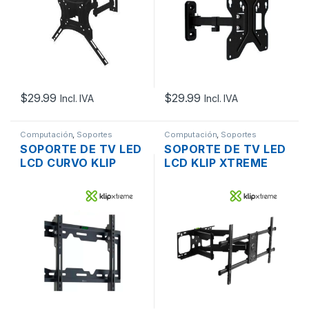
$
29.99
$
29.99
Incl. IVA
Incl. IVA
Computación
,
Soportes
Computación
,
Soportes
SOPORTE DE TV LED
SOPORTE DE TV LED
LCD CURVO KLIP
LCD KLIP XTREME
XTREME KTM-351
KTM-956 37″ – 90″
32″ – 70″ INCL. 0°
INCL. +5º -15º GIRT.
+8°
120º NIVEL -3° +3°