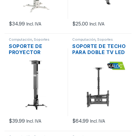
$
34.99
$
25.00
Incl. IVA
Incl. IVA
Computación
,
Soportes
Computación
,
Soportes
SOPORTE DE
SOPORTE DE TECHO
PROYECTOR
PARA DOBLE TV LED
MANHATTAN 461207
LCD DE 32″ – A 55″
UNIVERSAL TECHO
INC. 15º GIRATORIO
65CM, +/-15º , +/-8º
30º
$
39.99
$
64.99
Incl. IVA
Incl. IVA