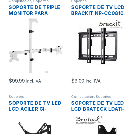
Computación
,
Soportes
Soportes
SOPORTE DE TRIPLE
SOPORTE DE TV LCD
MONITOR PARA
BRACKIT NR-CC0810
ESCRITORIO VIVO
32″ – 42″ FIJO
STAND-V003TW 13″
– 30″ INCL. +-15º
GIRT. +-180º
ALUMINIO BLANCO
$
99.99
$
9.00
Incl. IVA
Incl. IVA
Soportes
Computación
,
Soportes
SOPORTE DE TV LED
SOPORTE DE TV LED
LCD AGILER GI-
LCD BRATECK LDA11-
WM06 26″ – 60″
221 23″ – 42″ INCL.
FIJO
-5 +20º, GIRO 180º
NEGRO