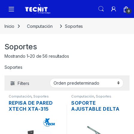
0
Inicio
Computación
Soportes
Soportes
Mostrando 1–20 de 56 resultados
Soportes
Filters
Computación
,
Soportes
Computación
,
Soportes
REPISA DE PARED
SOPORTE
XTECH XTA-315
AJUSTABLE DELTA
PARA
PARA LAPTOP
COMPONENTES DE
INCLINABLE 6
ALUMINIO Y VIDRIO
NIVELES DE
HASTA 16KG
ALUMINIO