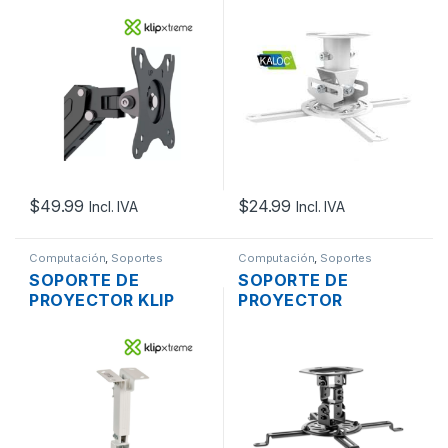
ESCRITORIO KLIP
KLC-T218 UNIVERSAL
XTREME KMM-400
TECHO 12.3CM,
17″ – 27″ INCL. -45º
+/-360°
+90º GIRT. +-90º
ARTICULADO
$
49.99
$
24.99
Incl. IVA
Incl. IVA
Computación
,
Soportes
Computación
,
Soportes
SOPORTE DE
SOPORTE DE
PROYECTOR KLIP
PROYECTOR
XTREME KPM-580W
MANHATTAN 461184
UNIVERSAL TECHO
UNIVERSAL TECHO
35CM, +/-15°
+/-15º , 360º