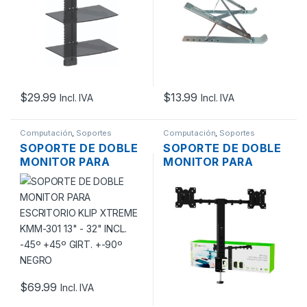
(36X25X0.5CM)
$
29.99
$
13.99
Incl. IVA
Incl. IVA
Computación
,
Soportes
Computación
,
Soportes
SOPORTE DE DOBLE
SOPORTE DE DOBLE
MONITOR PARA
MONITOR PARA
ESCRITORIO KLIP
ESCRITORIO KLIP
XTREME KMM-301
XTREME KMM-510
13″ – 32″ INCL. -45º
13″- 32″ NEGRO
+45º GIRT. +-90º
NEGRO
$
69.99
Incl. IVA