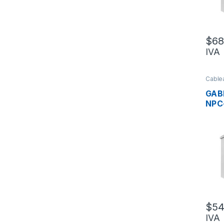
VEN
TER
RIEL
$
68
IVA
Cable
Metal
GAB
NPC
EXT
ACE
GAL
SOP
MON
60X
VEN
TER
RIEL
$
54
IVA