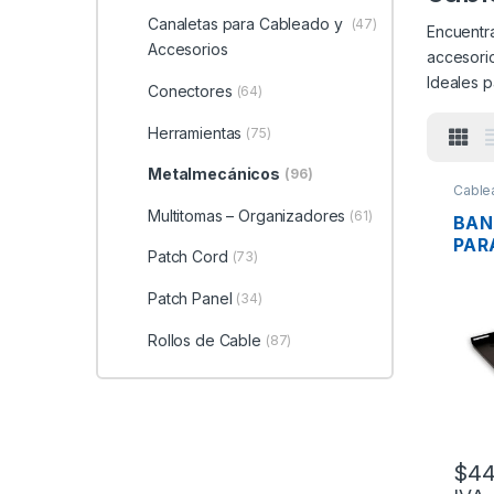
Canaletas para Cableado y
(47)
Encuentr
Accesorios
accesorio
Ideales p
Conectores
(64)
Herramientas
(75)
Metalmecánicos
(96)
Cable
Metal
Multitomas – Organizadores
(61)
BAN
PAR
Patch Cord
(73)
GLC
003
Patch Panel
(34)
VEN
REG
Rollos de Cable
(87)
$
44