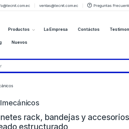
fo@tecnit.com.ec
ventas@tecnit.com.ec
Preguntas Frecuent
Productos
La Empresa
Contáctos
Testimon
g
Nuevos
cánicos
lmecánicos
netes rack, bandejas y accesorio
eado estructurado