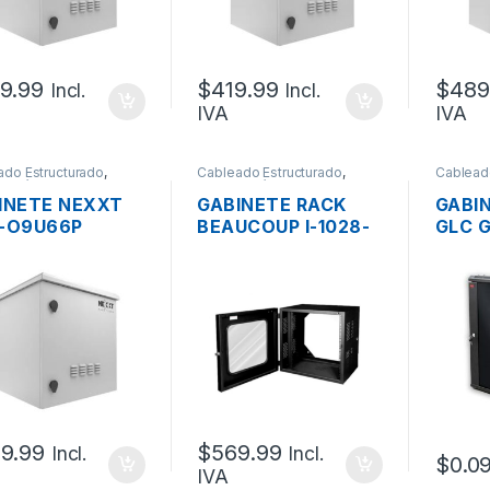
TILADORES +
VENTILADORES +
VENT
MOSTATO +
TERMOSTATO +
TERM
RIEL
RIEL
9.99
$
419.99
$
489
Incl.
Incl.
IVA
IVA
ado Estructurado
,
Cableado Estructurado
,
Cablead
mecánicos
Metalmecánicos
Metalme
INETE NEXXT
GABINETE RACK
GABI
-O9U66P
BEAUCOUP I-1028-
GLC 
ERIOR IP55 9UR
N ABATIBLE DE
15U5
RO
PARED 25UR
DE PA
VANIZADO
(120X61X51 CM)
(77X
ORTE PESADO
TAJE POSTE
51X60CM 2
TILADORES +
MOSTATO +
9.99
$
569.99
Incl.
Incl.
$
0.0
IVA