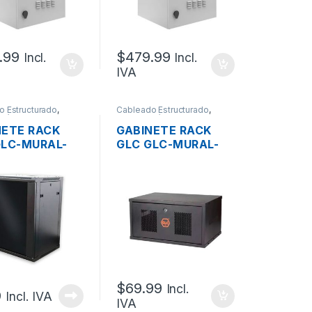
ILADORES +
VENTILADORES +
OSTATO +
TERMOSTATO +
RIEL
.99
$
479.99
Incl.
Incl.
IVA
o Estructurado
,
Cableado Estructurado
,
cánicos
Metalmecánicos
NETE RACK
GABINETE RACK
GLC-MURAL-
GLC GLC-MURAL-
00 COMPACTO
5U370 COMPACTO
RED 15UR
DE PARED 5UR
60X45CM)
(48.26X37X27.5CM
)
$
69.99
Incl.
9
Incl. IVA
IVA