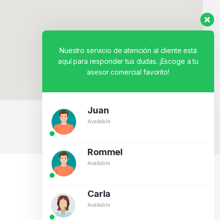
Nuestro servicio de atención al cliente está
aquí para responder tus dudas. ¡Escoge a tu
asesor comercial favorito!
Juan
Available
BY CREATIVOS PEGASO
Rommel
Available
Carla
Available