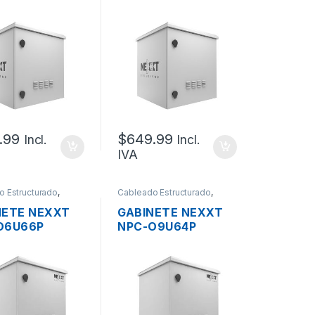
IOR IP55 13UR
EXTERIOR IP55 15UR
O
ACERO
ANIZADO
GALVANIZADO
RTE PESADO
SOPORTE PESADO
AJE POSTE
MONTAJE POSTE
4X60CM 2
60X76X45CM 2
ILADORES +
VENTILADORES +
OSTATO +
TERMOSTATO +
RIEL
.99
$
649.99
Incl.
Incl.
IVA
o Estructurado
,
Cableado Estructurado
,
cánicos
Metalmecánicos
NETE NEXXT
GABINETE NEXXT
O6U66P
NPC-O9U64P
IOR IP55 6UR
EXTERIOR IP55 9UR
O
ACERO
ANIZADO
GALVANIZADO
RTE PESADO
SOPORTE PESADO
AJE POSTE
MONTAJE POSTE
8X60CM 2
60X52X45CM 2