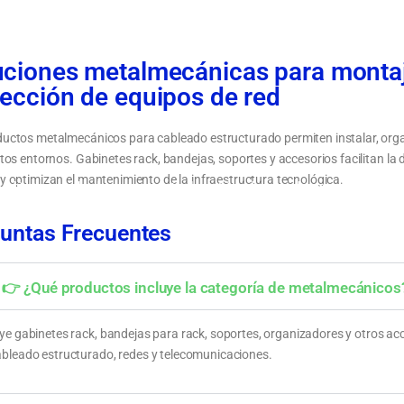
uciones metalmecánicas para montaj
tección de equipos de red
uctos metalmecánicos para cableado estructurado permiten instalar, orga
ntos entornos. Gabinetes rack, bandejas, soportes y accesorios facilitan la 
y optimizan el mantenimiento de la infraestructura tecnológica.
 gabinetes rack y bandejas para proyectos de
Cómo elegir un gabinete rack o accesorio
o estructurado
metalmecánico según el espacio y la apli
untas Frecuentes
👉 ¿Qué productos incluye la categoría de metalmecánicos
uye gabinetes rack, bandejas para rack, soportes, organizadores y otros a
ableado estructurado, redes y telecomunicaciones.