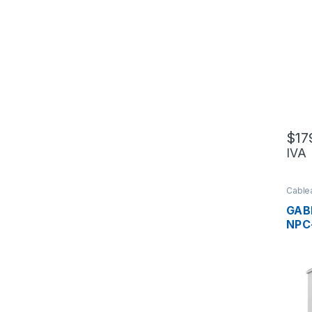
BEA
SOP
(60
$
17
IVA
Cable
Metal
GAB
NPC
EXT
ACE
GAL
SOP
MON
60X