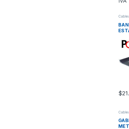
IVA
Cable
Metal
BAN
EST
RACK
35C
NBA
$
21
Cable
Metal
GAB
MET