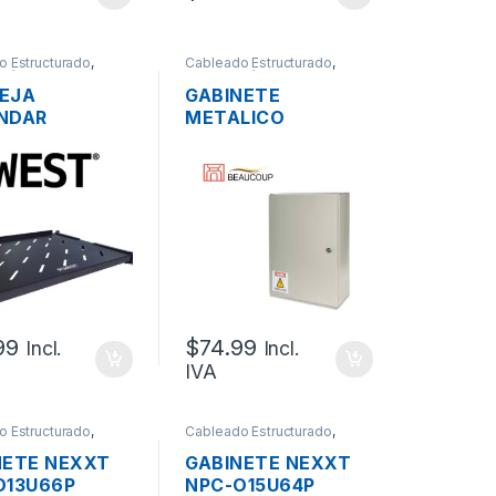
o Estructurado
,
Cableado Estructurado
,
cánicos
Metalmecánicos
EJA
GABINETE
NDAR
METALICO
LABLE
BEAUCOUP I-0306
ST NBAC-
SOPORTE LIVIANO
PARA RACK
(60X40X20CM)
UR 55CM
99
$
74.99
Incl.
Incl.
IVA
o Estructurado
,
Cableado Estructurado
,
cánicos
Metalmecánicos
NETE NEXXT
GABINETE NEXXT
O13U66P
NPC-O15U64P