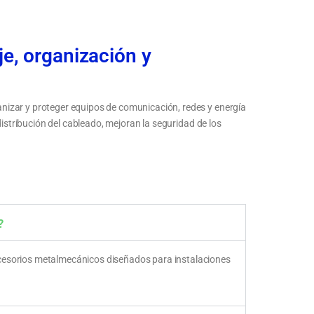
e, organización y
nizar y proteger equipos de comunicación, redes y energía
distribución del cableado, mejoran la seguridad de los
Organización y protección de equipos de red con
cación
soluciones metalmecánicas
?
ccesorios metalmecánicos diseñados para instalaciones