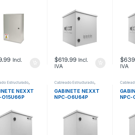
UCOUP I-0319
EXTERIOR IP55 12UR
EXTER
ORTE PESADO
ACERO
ACER
X60X20CM)
GALVANIZADO
GALV
SOPORTE PESADO
SOPO
MONTAJE POSTE
MONT
60X64X45CM 2
60X6
VENTILADORES +
VENT
TERMOSTATO +
TERM
RIEL
RIEL
9.99
$
619.99
$
639
Incl.
Incl.
IVA
IVA
ado Estructurado
,
Cableado Estructurado
,
Cablead
mecánicos
Metalmecánicos
Metalme
INETE NEXXT
GABINETE NEXXT
GABI
-O15U66P
NPC-O6U64P
NPC-
ERIOR IP55 15UR
EXTERIOR IP55 6UR
EXTER
RO
ACERO
ACER
VANIZADO
GALVANIZADO
GALV
ORTE PESADO
SOPORTE PESADO
SOPO
TAJE POSTE
MONTAJE POSTE
MONT
38X60CM 2
60X38X45CM 2
60X3