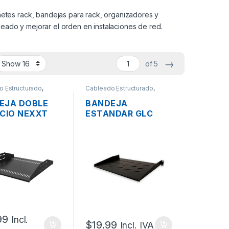
etes rack, bandejas para rack, organizadores y
leado y mejorar el orden en instalaciones de red.
→
of 5
o Estructurado
,
Cableado Estructurado
,
cánicos
Metalmecánicos
EJA DOBLE
BANDEJA
ICIO NEXXT
ESTANDAR GLC
V22U4B PARA
GLC-BAND-FIJA-
 2UR
001 RACK 1UR 30CM
99
Incl.
$
19.99
Incl. IVA