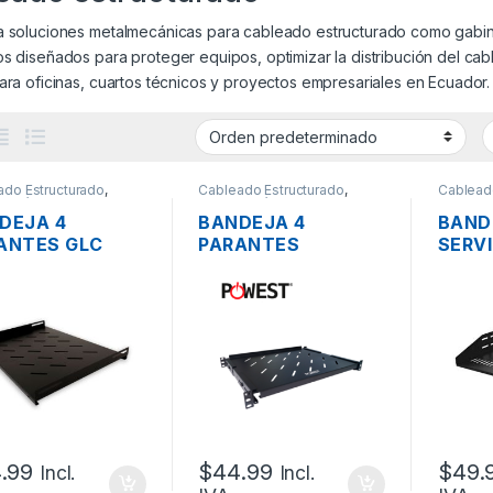
a soluciones metalmecánicas para cableado estructurado como gabin
s diseñados para proteger equipos, optimizar la distribución del cab
ara oficinas, cuartos técnicos y proyectos empresariales en Ecuador.
ado Estructurado
,
Cableado Estructurado
,
Cablead
mecánicos
Metalmecánicos
Metalme
DEJA 4
BANDEJA 4
BAND
ANTES GLC
PARANTES
SERV
-BAND-FIJA-
POWEST NBAC-
NPS-
 RACK 1UR
6510 RACK 1UR
RACK
TILADA 60CM
VENTILADA 65CM
ULABLE
REGULABLE
.99
$
44.99
$
49.
Incl.
Incl.