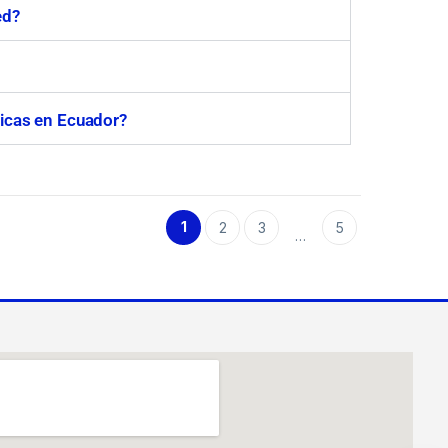
ed?
icas en Ecuador?
1
2
3
5
…