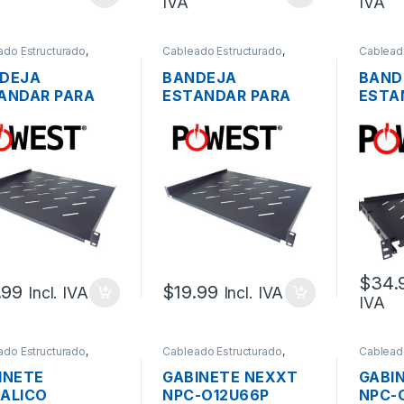
IVA
IVA
ado Estructurado
,
Cableado Estructurado
,
Cablead
mecánicos
Metalmecánicos
Metalme
DEJA
BANDEJA
BAND
ANDAR PARA
ESTANDAR PARA
ESTA
 19″ 1UR DE
RACK 19″ 2UR DE
REGU
M POWEST
30CM POWEST
POWE
S-3510
NBAS-3020
5510 
19″ 1
$
34.
.99
$
19.99
Incl. IVA
Incl. IVA
IVA
ado Estructurado
,
Cableado Estructurado
,
Cablead
mecánicos
Metalmecánicos
Metalme
INETE
GABINETE NEXXT
GABI
ALICO
NPC-O12U66P
NPC-