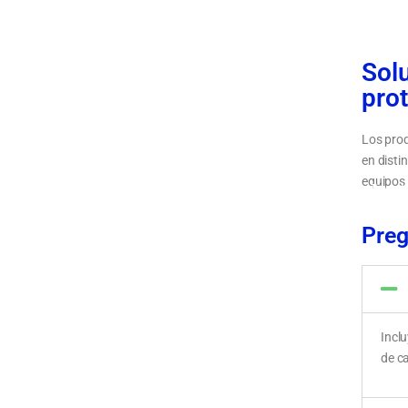
Sol
pro
Los prod
en disti
equipos 
Tipos de
cablead
Preg
Incl
de c