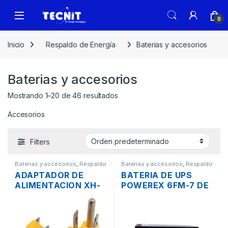
0
Inicio
Respaldo de Energía
Baterias y accesorios
Baterias y accesorios
Mostrando 1–20 de 46 resultados
Accesorios
Filters
Baterias y accesorios
,
Respaldo
Baterias y accesorios
,
Respaldo
de Energía
de Energía
ADAPTADOR DE
BATERIA DE UPS
ALIMENTACION XH-
POWEREX 6FM-7 DE
A05 NEMA 5-15P
12V 7 AH
MACHO A NEMA 5-
20R HEMBRA PARA
PDU 15A