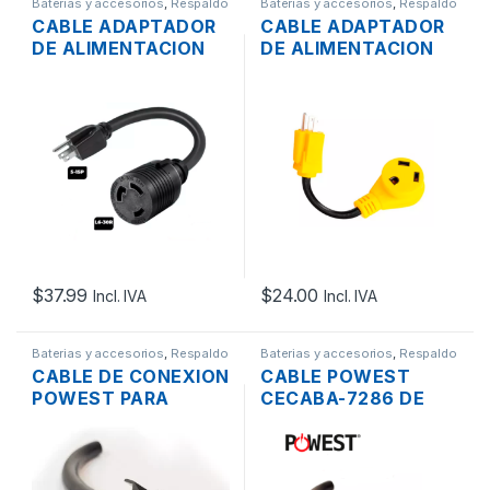
Baterias y accesorios
,
Respaldo
Baterias y accesorios
,
Respaldo
de Energía
de Energía
CABLE ADAPTADOR
CABLE ADAPTADOR
DE ALIMENTACION
DE ALIMENTACION
NEMA 5-15P MACHO
NEMA 5-15P MACHO
A L6-30R HEMBRA
A TT-30R HEMBRA
30A
30A
$
37.99
$
24.00
Incl. IVA
Incl. IVA
Baterias y accesorios
,
Respaldo
Baterias y accesorios
,
Respaldo
de Energía
de Energía
CABLE DE CONEXION
CABLE POWEST
POWEST PARA
CECABA-7286 DE
BANCO DE BATERIAS
CONEXION PARA
20CM
BANCO DE BATERIAS
6KVA, 10KVA