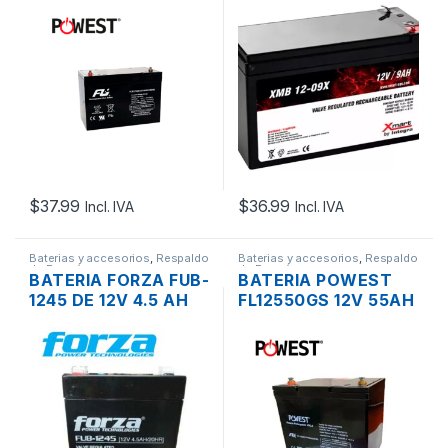
7227 DE 12V 12 AH
09ES DE 12V 9 AH
$
37.99
$
36.99
Incl. IVA
Incl. IVA
Baterias y accesorios
,
Respaldo
Baterias y accesorios
,
Respaldo
de Energía
de Energía
BATERIA FORZA FUB-
BATERIA POWEST
1245 DE 12V 4.5 AH
FL12550GS 12V 55AH
PARA UPS, CERCAS,
UPS INVERSORES
ALARMAS
PANELES SOLARES