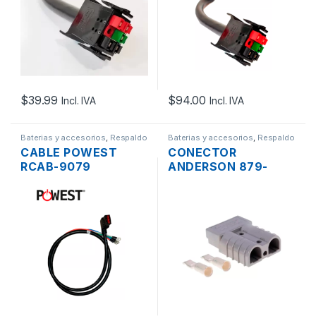
$
39.99
$
94.00
Incl. IVA
Incl. IVA
Baterias y accesorios
,
Respaldo
Baterias y accesorios
,
Respaldo
de Energía
de Energía
CABLE POWEST
CONECTOR
RCAB-9079
ANDERSON 879-
CONEXIÓN
6319 PARA BANCO
PARALELO UPS
DE BATERÍA,
BIFÁSICAS
ADAPTABLE A
VARIOS CABLES GRIS