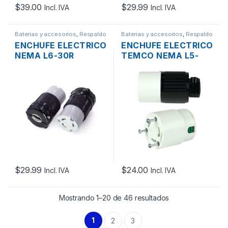
$
39.00
$
29.99
Incl. IVA
Incl. IVA
Baterias y accesorios
,
Respaldo
Baterias y accesorios
,
Respaldo
de Energía
de Energía
ENCHUFE ELECTRICO
ENCHUFE ELECTRICO
NEMA L6-30R
TEMCO NEMA L5-
HEMBRA 30A 250V
30C HEMBRA 30A
$
29.99
$
24.00
Incl. IVA
Incl. IVA
Mostrando 1–20 de 46 resultados
1
2
3