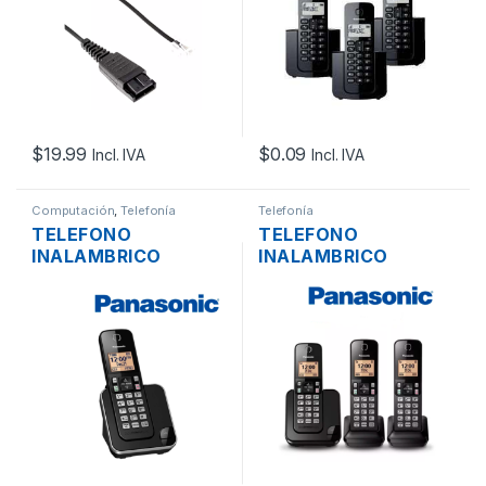
$
19.99
$
0.09
Incl. IVA
Incl. IVA
Computación
,
Telefonía
Telefonía
TELEFONO
TELEFONO
INALAMBRICO
INALAMBRICO
PANASONIC KX-
PANASONIC KX-
TGC350LAB DIGITAL
TGC353LAB DECT
DECT 6.0 C-ID, CDA
6.0 C-ID 1.9 GHZ 3X1
1.9GHZ NEGRO
NEGRO