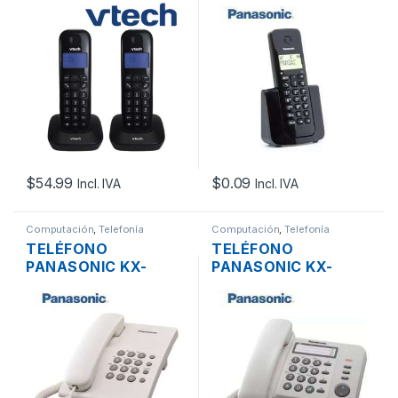
DOBLE VTECH
INALAMBRICO KX-
VT680-2 DIGITAL
TGB110LAB CALL ID
DECT 6.0 C-ID
ALTAVOZ
NEGRO
$
54.99
$
0.09
Incl. IVA
Incl. IVA
Computación
,
Telefonía
Computación
,
Telefonía
TELÉFONO
TELÉFONO
PANASONIC KX-
PANASONIC KX-
TS500 PARA
TS520LX PARA
CABINAS, OFICINAS,
CABINAS, OFICINAS,
CASAS
CASAS