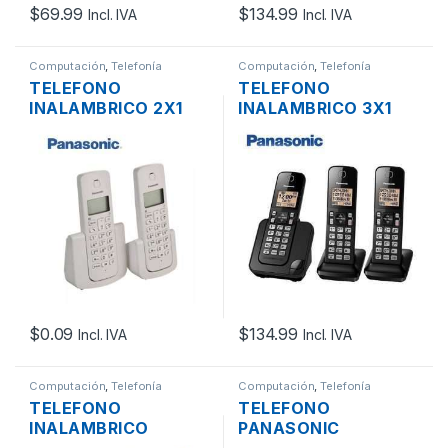
$
69.99
$
134.99
Incl. IVA
Incl. IVA
Computación
,
Telefonía
Computación
,
Telefonía
TELEFONO
TELEFONO
INALAMBRICO 2X1
INALAMBRICO 3X1
PANASONIC KX-
PANASONIC KX-
TGB112LAB DECT 6.0
TGC353 DECT 6.0 C-
C-ID 1.9 GHZ
ID 1.9 GHZ ALTAVOZ
ALTAVOZ
CONTESTADOR
CONTESTADOR
(BLANCO)
$
0.09
$
134.99
Incl. IVA
Incl. IVA
Computación
,
Telefonía
Computación
,
Telefonía
TELEFONO
TELEFONO
INALAMBRICO
PANASONIC