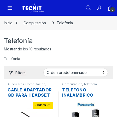
0
Inicio
Computación
Telefonía
Telefonía
Mostrando los 10 resultados
Telefonía
Filters
Auriculares
,
Computación
,
Computación
,
Telefonía
Telefonía
CABLE ADAPTADOR
TELEFONO
QD PARA HEADSET
INALAMBRICO
JABRA LINK 88011-
PANASONIC KX-
99 A RJ11
TGB113LAB DECT 6.0
C-ID 1.9 GHZ 3X1
NEGRO