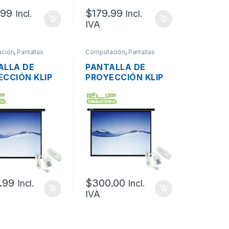
.99
$
179.99
Incl.
Incl.
IVA
ción
,
Pantallas
Computación
,
Pantallas
ALLA DE
PANTALLA DE
ECCIÓN KLIP
PROYECCIÓN KLIP
ME KPS-501
XTREME KPS-503
TRICA
ELÉCTRICA
BLE 172 X
PLEGABLE 240 X
M (86
180CM (120
ADAS)
PULGADAS)
.99
$
300.00
Incl.
Incl.
IVA