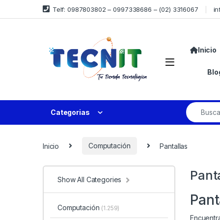
Telf: 0987803802 – 0997338686 – (02) 3316067
in
Inicio
Blo
Categorias
Inicio
Computación
Pantallas
Pant
Show All Categories
Pant
Computación
(1.259)
Encuentra