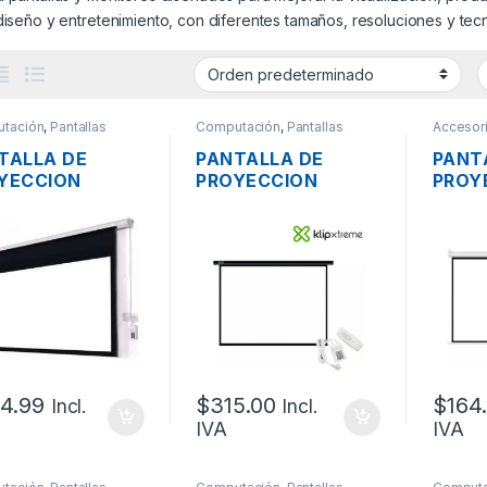
diseño y entretenimiento, con diferentes tamaños, resoluciones y tec
tación
,
Pantallas
Computación
,
Pantallas
Accesori
Computa
TALLA DE
PANTALLA DE
PANT
YECCION
PROYECCION
PROY
CTRICA
ELECTRICA KLIP
ELEC
LAND SCREENS
XTREME KPS-513
VANT
43120 244 X
270 X 176CM 120″
X 125
CM 120″
16:9 PLEGABLE
PLEG
GABLE
CONTROL R.
CONT
TROL R.
4.99
$
315.00
$
164
Incl.
Incl.
IVA
IVA