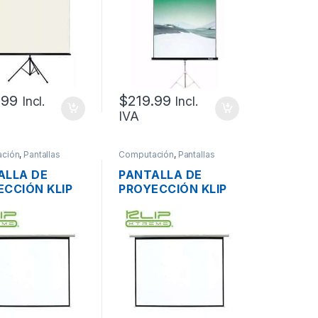
 150CM (100
240 X 180CM (120
ADAS)E KPS-
PULGADAS)
 CON TRIPODE
AL PLEGABLE
 150CM (100
ADAS)
.99
$
219.99
Incl.
Incl.
IVA
ción
,
Pantallas
Computación
,
Pantallas
ALLA DE
PANTALLA DE
ECCIÓN KLIP
PROYECCIÓN KLIP
ME KPS-303
XTREME KPS-304
AL PLEGABLE
MANUAL PLEGABLE
 150 CM (100
240X180CM (120
ADAS)
PULGADAS)