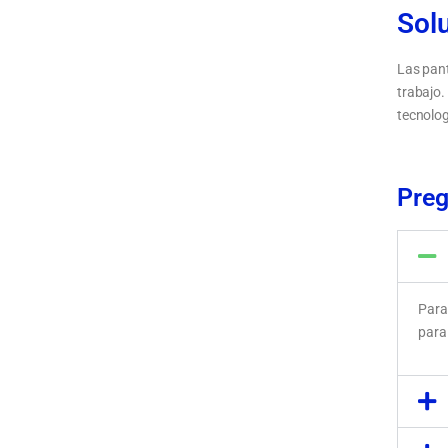
Sol
Las pant
trabajo.
tecnolog
Tipos de
uso prof
Preg
Para
para