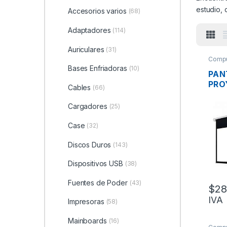
estudio, 
Accesorios varios
(68)
Adaptadores
(114)
Auriculares
(31)
Compu
Bases Enfriadoras
(10)
PAN
PRO
Cables
(66)
ELE
ENG
Cargadores
(25)
PP-
183
Case
(32)
PLE
CON
Discos Duros
(143)
Dispositivos USB
(38)
Fuentes de Poder
(43)
$
28
IVA
Impresoras
(58)
Mainboards
(16)