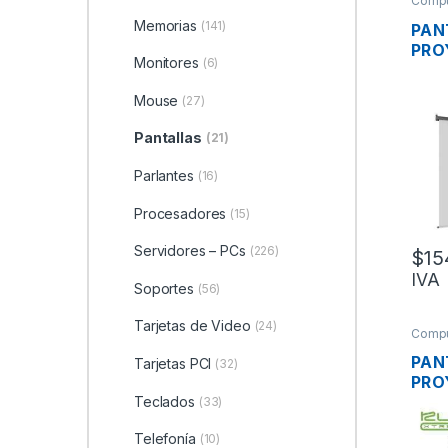
Compu
Memorias
(141)
PAN
PRO
Monitores
(6)
XTR
230
Mouse
(27)
16:
PLE
Pantallas
(21)
Parlantes
(16)
Procesadores
(15)
Servidores – PCs
(226)
$
15
IVA
Soportes
(56)
Tarjetas de Video
(24)
Compu
PAN
Tarjetas PCI
(32)
PRO
XTR
Teclados
(33)
CON
Telefonía
(10)
MAN