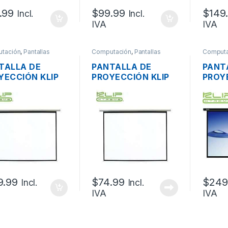
.99
$
99.99
$
149
Incl.
Incl.
IVA
IVA
tación
,
Pantallas
Computación
,
Pantallas
Computa
TALLA DE
PANTALLA DE
PANT
YECCIÓN KLIP
PROYECCIÓN KLIP
PROY
EME KPS-305
XTREME KPS-380W
XTRE
UAL PLEGABLE
MANUAL PLEGABLE
ELÉC
X222CM (150
152 X 152CM (60″
PLEGA
GADAS)
PULGADAS)
130C
PULG
9.99
$
74.99
$
249
Incl.
Incl.
IVA
IVA