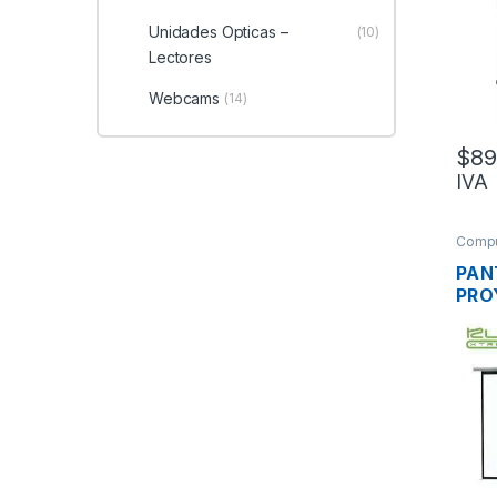
145 
Unidades Opticas –
(10)
PUL
Lectores
Webcams
(14)
$
89
IVA
Compu
PAN
PRO
XTR
MAN
145
PUL