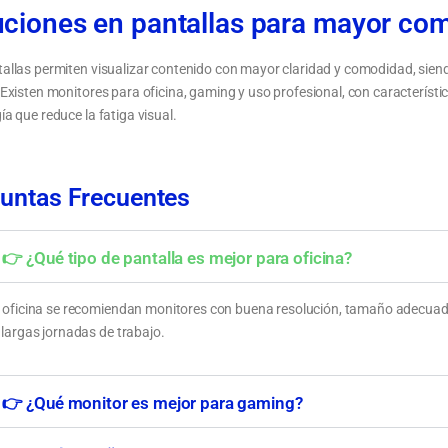
uciones en pantallas para mayor com
allas permiten visualizar contenido con mayor claridad y comodidad, sie
 Existen monitores para oficina, gaming y uso profesional, con característi
ía que reduce la fatiga visual.
 pantallas: monitores para oficina, gaming y
Cómo elegir una pantalla según tamaño, r
esional
uso
untas Frecuentes
👉 ¿Qué tipo de pantalla es mejor para oficina?
 oficina se recomiendan monitores con buena resolución, tamaño adecuado y
 largas jornadas de trabajo.
👉 ¿Qué monitor es mejor para gaming?