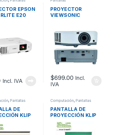
ción
,
Pantallas
Pantallas
ECTOR EPSON
PROYECTOR
RLITE E20
VIEWSONIC
A SVGA,
PA503X 3600
I, RS232
LUMENES, HDMI,
1XUSB, RCA S-
2XVGA, 1XSERIAL
O AUID OUT
RS232 DB9, RCA
AUID OUT
$
699.00
Incl.
9
Incl. IVA
IVA
ción
,
Pantallas
Computación
,
Pantallas
ALLA DE
PANTALLA DE
ECCIÓN KLIP
PROYECCIÓN KLIP
ME KPS-103B
XTREME KPS-104B
TRIPODE
CON TRIPODE
AL PLEGABLE
MANUAL PLEGABLE