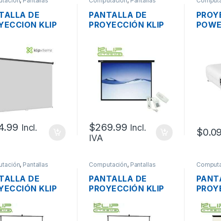
tación
,
Pantallas
Computación
,
Pantallas
Computa
TALLA DE
PANTALLA DE
PROY
YECCION KLIP
PROYECCIÓN KLIP
POWE
EME KPS-313
XTREME KPS-502
H981
 X 154CM 100″
ELÉCTRICA
1XHDM
9 MANUAL
PLEGABLE 200 X
DB9, 
GABLE
150CM (100
VIDE
PULGADAS)
4.99
$
269.99
Incl.
Incl.
$
0.0
IVA
tación
,
Pantallas
Computación
,
Pantallas
Computa
TALLA DE
PANTALLA DE
PANT
YECCIÓN KLIP
PROYECCIÓN KLIP
PROY
EME KPS-101B
XTREME KPS-102B
XTRE
 TRIPODE
CON TRIPODE
CON 
UAL PLEGABLE
MANUAL PLEGABLE
MANU