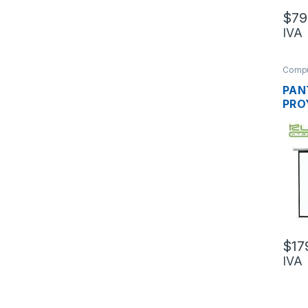
$
79
IVA
Compu
PAN
PRO
XTR
MAN
305
PUL
$
17
IVA