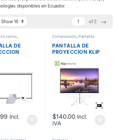
nologías disponibles en Ecuador.
→
of 2
os varios
,
Computación
,
Pantallas
ción
,
Pantallas
ALLA DE
PANTALLA DE
ECCION
PROYECCION KLIP
TRICA
XTREME KPS-113
EC TY-03 268
210 X 143CM 92″
CM 115″
16:9 TRIPODE
ABLE
MANUAL PLEGABLE
ROL R.
.99
$
140.00
Incl.
Incl.
IVA