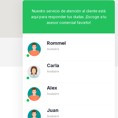
Nuestro servicio de atención al cliente está
aquí para responder tus dudas. ¡Escoge a tu
asesor comercial favorito!
Rommel
Available
BY CREATIVOS PEGASO
Carla
Available
Alex
Available
Juan
Available