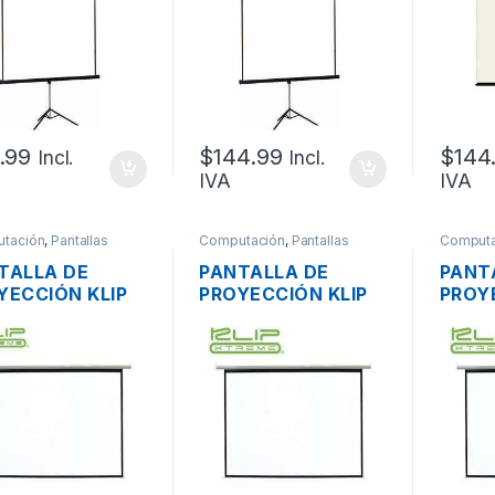
X 100CM (72
172 X 130CM (86
200 X
GADAS)
PULGADAS)
PULG
103B
MANU
200 X
PULG
.99
$
144.99
$
144
Incl.
Incl.
IVA
IVA
tación
,
Pantallas
Computación
,
Pantallas
Computa
TALLA DE
PANTALLA DE
PANT
YECCIÓN KLIP
PROYECCIÓN KLIP
PROY
EME KPS-301
XTREME KPS-302
XTRE
UAL PLEGABLE
MANUAL PLEGABLE
MANU
X100CM (72
172X130CM (86
200 X
GADAS)
PULGADAS)
PULG