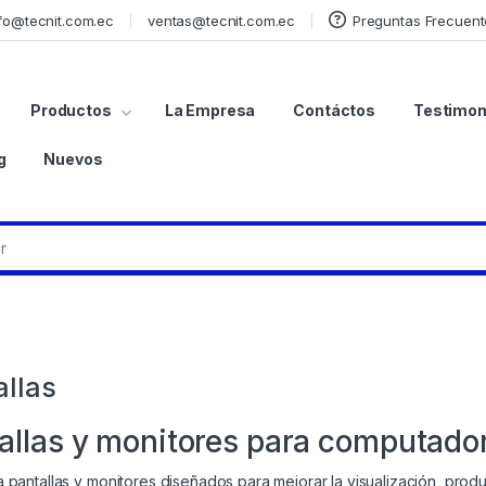
fo@tecnit.com.ec
ventas@tecnit.com.ec
Preguntas Frecuent
Productos
La Empresa
Contáctos
Testimon
g
Nuevos
allas
allas y monitores para computadora
 pantallas y monitores diseñados para mejorar la visualización, produ