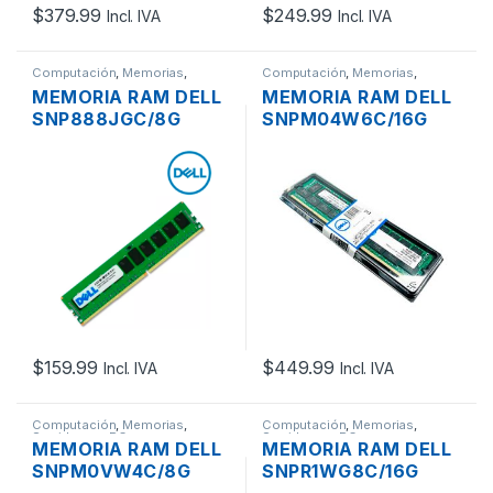
$
379.99
$
249.99
Incl. IVA
Incl. IVA
Computación
,
Memorias
,
Computación
,
Memorias
,
Servidores - PCs
Servidores - PCs
MEMORIA RAM DELL
MEMORIA RAM DELL
SNP888JGC/8G
SNPM04W6C/16G
DDR4 8GB 1RX8 PC4-
DDR4 16GB 2RX8
19200 2400MHZ ECC
PC4-25600
REGISTERED
3200MHZ ECC
REGISTERED
$
159.99
$
449.99
Incl. IVA
Incl. IVA
Computación
,
Memorias
,
Computación
,
Memorias
,
Servidores - PCs
Servidores - PCs
MEMORIA RAM DELL
MEMORIA RAM DELL
SNPM0VW4C/8G
SNPR1WG8C/16G