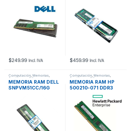
DDR4 8GB 1RX8 PC4-
DDR4 16GB 1RX8
19200 2400MHZ ECC
PC4-25600
UNBUFFERED
3200MHZ ECC
UNBUFFERED
$
249.99
$
459.99
Incl. IVA
Incl. IVA
Computación
,
Memorias
,
Computación
,
Memorias
,
Servidores - PCs
Servidores - PCs
MEMORIA RAM DELL
MEMORIA RAM HP
SNPVM51CC/16G
500210-071 DDR3
DDR4 16GB 2RX8
4GB 2RX8 PC3-
PC4-21300 2666MHZ
10600 1333MHZ ECC
ECC REGISTERED
UNBUFFERED