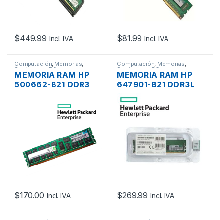
$
449.99
$
81.99
Incl. IVA
Incl. IVA
Computación
,
Memorias
,
Computación
,
Memorias
,
Servidores - PCs
Servidores - PCs
MEMORIA RAM HP
MEMORIA RAM HP
500662-B21 DDR3
647901-B21 DDR3L
8GB 2RX4 PC3-
16GB 2RX4 PC3L-
10600R 1333MHZ
10600 1333MHZ ECC
ECC REGISTERED
REGISTERED
$
170.00
$
269.99
Incl. IVA
Incl. IVA