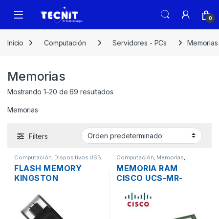
0
Inicio
Computación
Servidores - PCs
Memorias
Memorias
Mostrando 1–20 de 69 resultados
Memorias
Filters
Computación
,
Dispositivos USB
,
Computación
,
Memorias
,
Memorias
Servidores - PCs
FLASH MEMORY
MEMORIA RAM
KINGSTON
CISCO UCS-MR-
DT70/32GB DE 32GB
1X081RU-A= DDR4
DATA TRAVELER 70
8GB PC4-17000
EXODIA USB-C 3.2
2133MHZ ECC
REGISTERED