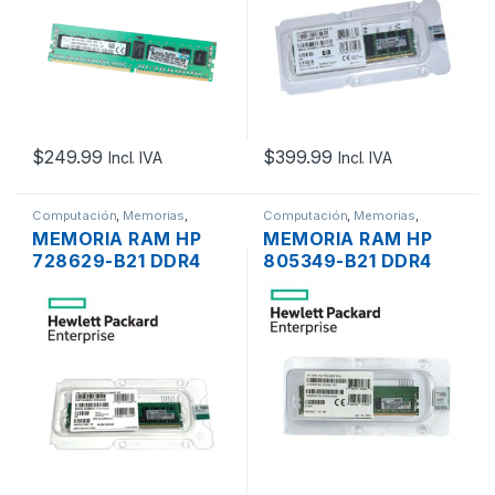
$
249.99
$
399.99
Incl. IVA
Incl. IVA
Computación
,
Memorias
,
Computación
,
Memorias
,
Servidores - PCs
Servidores - PCs
MEMORIA RAM HP
MEMORIA RAM HP
728629-B21 DDR4
805349-B21 DDR4
32GB 2RX4 PC4-
16GB 1RX4 PC4-
17000 2133MHZ ECC
19200 2400MHZ ECC
REGISTERED
REGISTERED