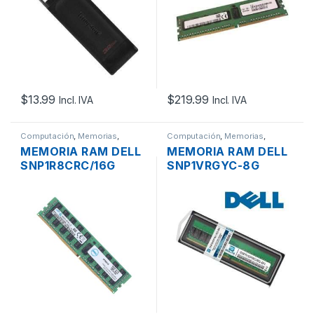
$
13.99
$
219.99
Incl. IVA
Incl. IVA
Computación
,
Memorias
,
Computación
,
Memorias
,
Servidores - PCs
Servidores - PCs
MEMORIA RAM DELL
MEMORIA RAM DELL
SNP1R8CRC/16G
SNP1VRGYC-8G
DDR4 16GB 2RX4
DDR4 8GB 1RX8 PC4-
PC4-17000 2133MHZ
21300 2666MHZ ECC
ECC REGISTERED
REGISTERED