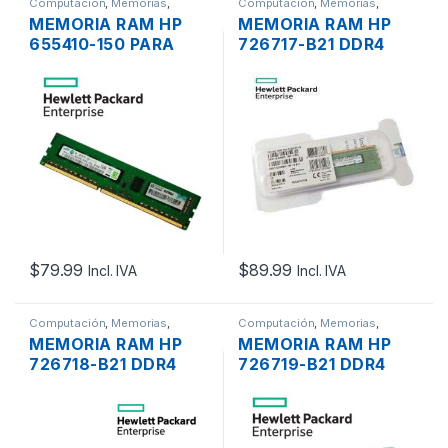
Computación
,
Memorias
,
Computación
,
Memorias
,
Servidores - PCs
Servidores - PCs
MEMORIA RAM HP
MEMORIA RAM HP
655410-150 PARA
726717-B21 DDR4
SERVIDOR HP
4GB 1RX8 PC4-17000
PROLIANT G8 DDR3
2133MHZ ECC
4GB 2RX8 PC3-
REGISTERED
12800E DE 1600MHZ
UNBUFFERED ECC
$
79.99
$
89.99
Incl. IVA
Incl. IVA
Computación
,
Memorias
,
Computación
,
Memorias
,
Servidores - PCs
Servidores - PCs
MEMORIA RAM HP
MEMORIA RAM HP
726718-B21 DDR4
726719-B21 DDR4
8GB 1RX4 PC4-17000
16GB 2RX4 PC4-
2133MHZ ECC
17000 2133MHZ ECC
REGISTERED
REGISTERED