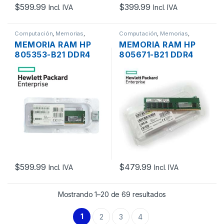
$
599.99
$
399.99
Incl. IVA
Incl. IVA
Computación
,
Memorias
,
Computación
,
Memorias
,
Servidores - PCs
Servidores - PCs
MEMORIA RAM HP
MEMORIA RAM HP
805353-B21 DDR4
805671-B21 DDR4
32GB 2RX4 PC4-
16GB 2RX8 PC4-
19200 2400MHZ ECC
17000 2133MHZ ECC
REGISTERED
UNBUFFERED
$
599.99
$
479.99
Incl. IVA
Incl. IVA
Mostrando 1–20 de 69 resultados
1
2
3
4