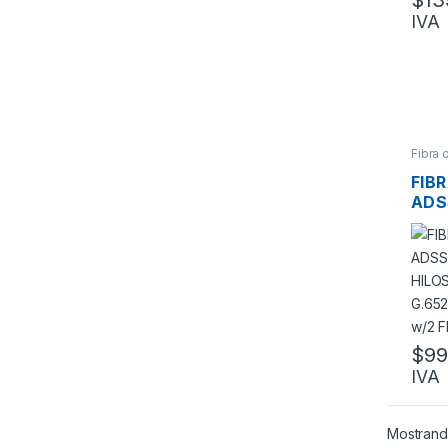
$
13
IVA
Fibra 
de Fib
FIB
ADS
SM 
EXT
G.6
MEN
FRP
$
99
IVA
Mostrando