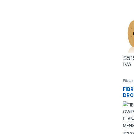
CAN
ANT
OWI
6 H
MDP
W/2
2KM
$
51
IVA
Fibra 
de Fib
FIB
DRO
HIL
G.6
MEN
2KM