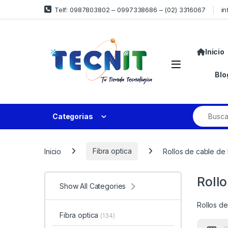
Telf: 0987803802 – 0997338686 – (02) 3316067
in
Inicio
Blo
Categorias
Inicio
Fibra optica
Rollos de cable de 
Rollo
Show All Categories
Rollos de
Fibra optica
(134)