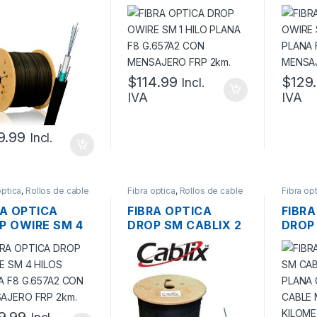
ALIZADA
HILO PLANA F8
HILOS
IROEDORES
G.657A2 CON
G.65
RE GYXTW SM
MENSAJERO FRP
MENS
ILOS G.652D
2KM.
2KM.
E LOOSE TUBE
 MENSAJEROS
$
114.99
$
129
Incl.
.
IVA
IVA
9.99
Incl.
optica
,
Rollos de cable
Fibra optica
,
Rollos de cable
Fibra op
ra
de Fibra
de Fibra
RA OPTICA
FIBRA OPTICA
FIBRA
P OWIRE SM 4
DROP SM CABLIX 2
DROP
OS PLANA F8
HILOS PLANA
HILO
57A2 CON
G.657A2 CON
G.65
SAJERO FRP
CABLE MENSAJERO
CABL
.
100 METROS
2 KI