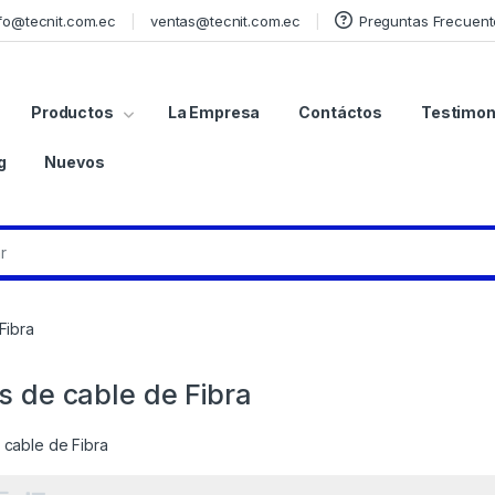
fo@tecnit.com.ec
ventas@tecnit.com.ec
Preguntas Frecuent
Productos
La Empresa
Contáctos
Testimon
g
Nuevos
Fibra
s de cable de Fibra
 cable de Fibra