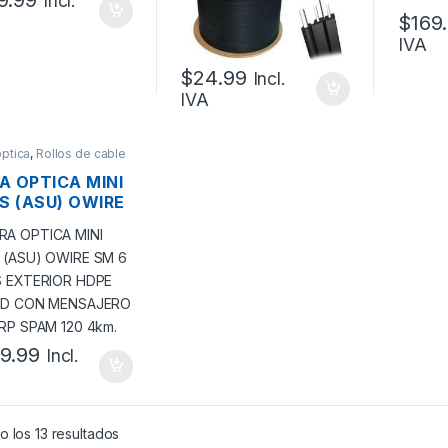
9.99
Incl.
$
169
IVA
$
24.99
Incl.
IVA
optica
,
Rollos de cable
ra
RA OPTICA MINI
S (ASU) OWIRE
6 HILOS
ERIOR HDPE
52D CON
SAJERO W/2
 SPAM 120 4KM.
9.99
Incl.
 los 13 resultados