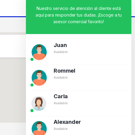
Nuestro servicio de atención al cliente está
aquí para responder tus dudas. ¡Escoge a tu
asesor comercial favorito!
Juan
Available
Rommel
Available
Carla
Available
Alexander
Available