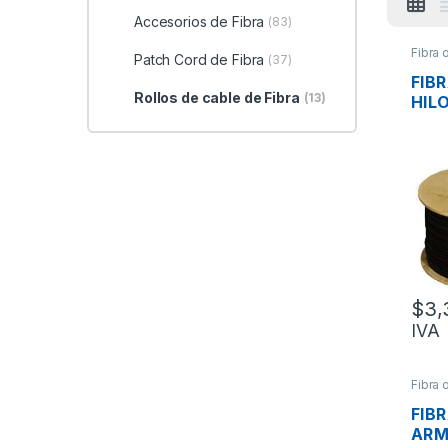
Accesorios de Fibra
(83)
Fibra 
Patch Cord de Fibra
(37)
de Fib
FIB
Rollos de cable de Fibra
(13)
HIL
MTS
ANT
INT
DIA
CHA
4 K
$
3,
IVA
Fibra 
de Fib
FIB
AR