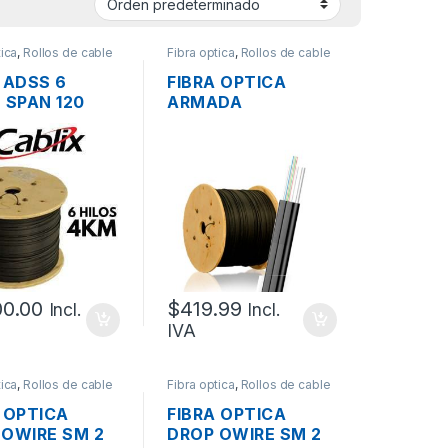
tica
,
Rollos de cable
Fibra optica
,
Rollos de cable
de Fibra
 ADSS 6
FIBRA OPTICA
 SPAN 120
ARMADA
G.652D UV-
CANALIZADA
HONGOS-GEL
ANTIROEDORES
RNA,
OWIRE GYXTW SM
ETRO DE
4 HILOS G.652D
UETA 10 MM,
MDPE LOOSE TUBE
W/2 MENSAJEROS
2KM.
00.00
$
419.99
Incl.
Incl.
IVA
tica
,
Rollos de cable
Fibra optica
,
Rollos de cable
de Fibra
 OPTICA
FIBRA OPTICA
 OWIRE SM 2
DROP OWIRE SM 2