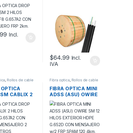
 PLANA F8
HILOS PLANA F8
7A2 CON
G.657A2 LSZH CON
AJERO FRP
MENSAJERO W/2
FRP 1KM
.99
Incl.
$
64.99
Incl.
IVA
tica
,
Rollos de cable
Fibra optica
,
Rollos de cable
de Fibra
 OPTICA
FIBRA OPTICA MINI
 SM CABLIX 2
ADSS (ASU) OWIRE
S PLANA
SM 12 HILOS
7A2 CON
EXTERIOR HDPE
E MENSAJERO
G.652D CON
LOMETROS
MENSAJERO W/2
FRP SPAM 120 4KM.