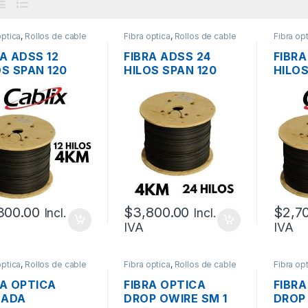
optica
,
Rollos de cable
Fibra optica
,
Rollos de cable
Fibra op
ra
de Fibra
de Fibra
RA ADSS 12
FIBRA ADSS 24
FIBRA
OS SPAN 120
HILOS SPAN 120
HILOS
 G.652D UV-
MTS. G.652D UV-
MTS 
IHONGOS-GEL
ANTIHONGOS,
ANTI
ERNA,
DIAMETRO DE
INTE
METRO DE
CHAQUETA 10 MM,
DIAM
QUETA 10 MM,
4KM
CHAQ
M
4 KM
300.00
$
3,800.00
$
2,7
Incl.
Incl.
IVA
IVA
optica
,
Rollos de cable
Fibra optica
,
Rollos de cable
Fibra op
ra
de Fibra
de Fibra
RA OPTICA
FIBRA OPTICA
FIBRA
MADA
DROP OWIRE SM 1
DROP