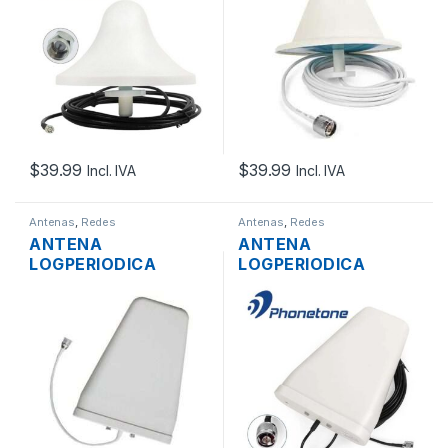
800-2500 MHZ +
+ CABLE 5M
CABLE 5M
CONECTOR N
CONECTOR F MACHO
MACHO
$
39.99
$
39.99
Incl. IVA
Incl. IVA
Antenas
,
Redes
Antenas
,
Redes
ANTENA
ANTENA
LOGPERIODICA
LOGPERIODICA
DIRECCIONAL ODS-
DIRECCIONAL ODS-
10NK 10DBI 800-
10NK 9DBI 800-2500
2700 MHZ
MHZ CONECTOR N
CONECTOR N
MACHO
HEMBRA