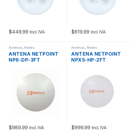
$
449.99
$
619.99
Incl. IVA
Incl. IVA
Antenas
,
Redes
Antenas
,
Redes
ANTENA NETPOINT
ANTENA NETPOINT
NP6-DP-3FT
NPX5-HP-2FT
PARABOLICA MIMO
PARABOLICA MIMO
2×2 2XN HEMBRA
2×2 2XN HEMBRA
32DBI 5.9-7.2GHZ
BLINDADA 30DBI 4.9-
PTP
6.4GHZ PTP
$
989.99
$
999.99
Incl. IVA
Incl. IVA