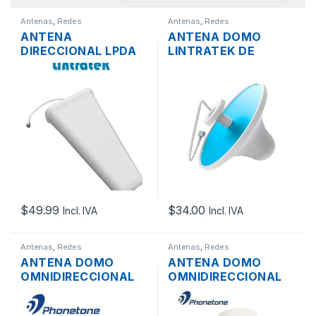
Antenas
,
Redes
Antenas
,
Redes
ANTENA
ANTENA DOMO
DIRECCIONAL LPDA
LINTRATEK DE
LINTRATEK 12DBI
INTERIOR 5DBI 800 –
700 – 2700MHZ
2500MHZ
CONECTOR N-
CONECTOR N-
HEMBRA OUTDOOR
HEMBRA + 35CM
CABLE
$
49.99
$
34.00
Incl. IVA
Incl. IVA
Antenas
,
Redes
Antenas
,
Redes
ANTENA DOMO
ANTENA DOMO
OMNIDIRECCIONAL
OMNIDIRECCIONAL
PHONETONE PTE-CI-
PHONETONE TQJ
800-2500F 5DBI
5DBI 698-2700 MHZ