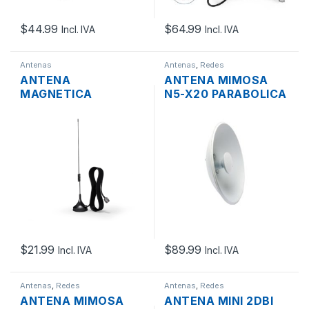
$
44.99
$
64.99
Incl. IVA
Incl. IVA
Antenas
Antenas
,
Redes
ANTENA
ANTENA MIMOSA
MAGNETICA
N5-X20 PARABOLICA
LINTRATEK OXP-
MIMO 2×2 TWIST-
4NJ-700/2700-10 4
ON 20DBI 4.9-
DBI CONECTOR N-
6.4GHZ PTP
MACHO PLUG +
10MTS.
$
21.99
$
89.99
Incl. IVA
Incl. IVA
Antenas
,
Redes
Antenas
,
Redes
ANTENA MIMOSA
ANTENA MINI 2DBI