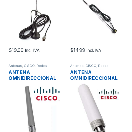
+ CABLE 3M
+ CABLE 3M
CONECTOR N
CONECTOR SMA
$
19.99
$
14.99
Incl. IVA
Incl. IVA
Antenas
,
CISCO
,
Redes
Antenas
,
CISCO
,
Redes
ANTENA
ANTENA
OMNIDIRECCIONAL
OMNIDIRECCIONAL
CISCO AIR-
CISCO AIR-
ANT2422DG-R DE 2
ANT2535SDW-R=
DBI 2.4GHZ
DUAL BAND DE
2.4/5GHZ 3/5 DBI