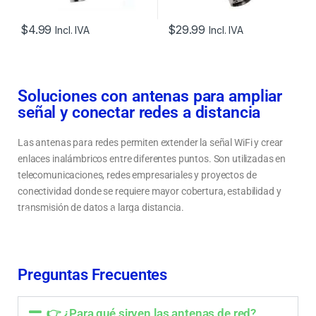
$
4.99
$
29.99
Incl. IVA
Incl. IVA
Soluciones con antenas para ampliar
señal y conectar redes a distancia
Las antenas para redes permiten extender la señal WiFi y crear
enlaces inalámbricos entre diferentes puntos. Son utilizadas en
telecomunicaciones, redes empresariales y proyectos de
conectividad donde se requiere mayor cobertura, estabilidad y
transmisión de datos a larga distancia.
Tipos de antenas para redes: punto a punto, sectoriales y omnidireccionales
Cómo elegir una antena según distancia, cobertura y aplicación
Mejora la señal y crea enlaces inalámbricos de larga distancia
Preguntas Frecuentes
👉 ¿Para qué sirven las antenas de red?