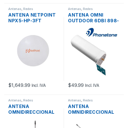
Antenas
,
Redes
Antenas
,
Redes
ANTENA NETPOINT
ANTENA OMNI
NPX5-HP-3FT
OUTDOOR 6DBI 898-
PARABÓLICA MIMO
2700MHZ
2×2 2XN HEMBRA
CONECTOR SMA
BLINDADA 34DBI 4.9-
HEMBRA
6.4GHZ PTP
$
1,649.99
$
49.99
Incl. IVA
Incl. IVA
Antenas
,
Redes
Antenas
,
Redes
ANTENA
ANTENA
OMNIDIRECCIONAL
OMNIDIRECCIONAL
CELULAR 3G 4G
CELULAR 3G 4G
10DBI 700-2700MHZ
10DBI 700-2700MHZ