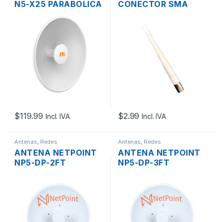
N5-X25 PARABOLICA
CONECTOR SMA
MIMO 2×2 TWIST-
MACHO PLUG
ON 25DBI 4.9-
6.4GHZ PTP
$
119.99
$
2.99
Incl. IVA
Incl. IVA
Antenas
,
Redes
Antenas
,
Redes
ANTENA NETPOINT
ANTENA NETPOINT
NP5-DP-2FT
NP5-DP-3FT
PARABOLICA MIMO
PARABOLICA MIMO
2×2 2XN HEMBRA
2×2 2XN HEMBRA
30DBI 4.9-6.2GHZ
34DBI 4.9-6.2GHZ
PTP
PTP