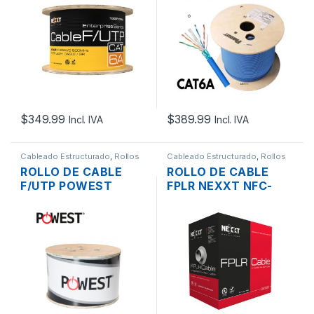
CAT6A 305 MTS.
BLINDADO 305M
AZUL
$
349.99
$
389.99
Incl. IVA
Incl. IVA
Cableado Estructurado
,
Rollos
Cableado Estructurado
,
Rollos
de Cable
de Cable
ROLLO DE CABLE
ROLLO DE CABLE
F/UTP POWEST
FPLR NEXXT NFC-
NFU6AL-1606
16URR PARA
BLINDADO GRIS LSZH
SISTEMA DE
CAT6A 305 MTS.
ALARMA 1 PAR
COBRE 16AWG ROJO
CMR 305 MTS.