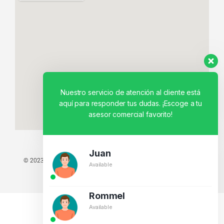
Nuestro servicio de atención al cliente está
aquí para responder tus dudas. ¡Escoge a tu
asesor comercial favorito!
Juan
© 2023 TODOS LOS DERECHOS RESERVADOS - TECNIT TU TIENDA
Available
TECNOLÓGICA.
BY CREATIVOS PEGASO
Rommel
Available