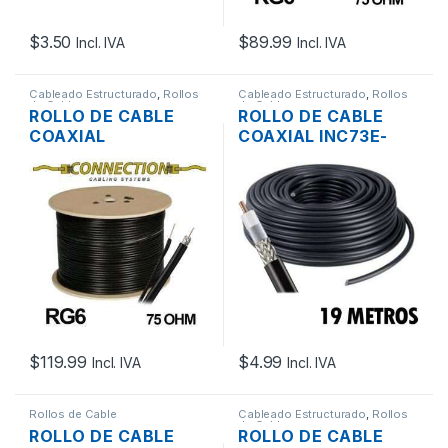
$
3.50
$
89.99
Incl. IVA
Incl. IVA
Cableado Estructurado
,
Rollos
Cableado Estructurado
,
Rollos
de Cable
de Cable
ROLLO DE CABLE
ROLLO DE CABLE
COAXIAL
COAXIAL INC73E-
CONNECTION RG6
400 CNT-400 50
75 OHM CON CABLE
OHM 19 METROS
MENSAJERO
305MTS
$
119.99
$
4.99
Incl. IVA
Incl. IVA
Rollos de Cable
Cableado Estructurado
,
Rollos
de Cable
ROLLO DE CABLE
ROLLO DE CABLE