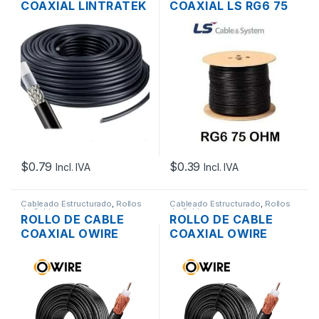
COAXIAL LINTRATEK
COAXIAL LS RG6 75
SYWV-50-5 POR
OHM TRIPLE
METRO
BLINDAJE
EXTERIORES
305MTS
$
0.79
$
0.39
Incl. IVA
Incl. IVA
Cableado Estructurado
,
Rollos
Cableado Estructurado
,
Rollos
de Cable
de Cable
ROLLO DE CABLE
ROLLO DE CABLE
COAXIAL OWIRE
COAXIAL OWIRE
RG58 50 OHM
RG58 50 OHM
NEGRO CCA 100MTS.
NEGRO COBRE POR
METROS