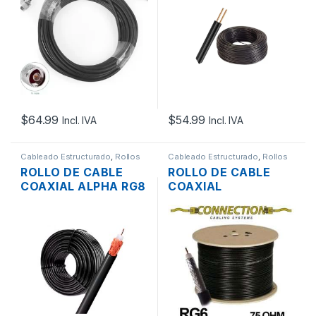
2 HILOS 300 MTS.
$
64.99
$
54.99
Incl. IVA
Incl. IVA
Cableado Estructurado
,
Rollos
Cableado Estructurado
,
Rollos
de Cable
de Cable
ROLLO DE CABLE
ROLLO DE CABLE
COAXIAL ALPHA RG8
COAXIAL
50 OHM NEGRO CCA
CONNECTION RG6
POR METRO
75 OHM 305MTS