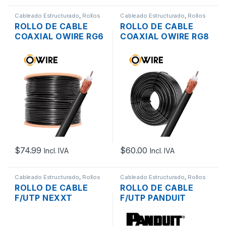
Cableado Estructurado
,
Rollos
Cableado Estructurado
,
Rollos
de Cable
de Cable
ROLLO DE CABLE
ROLLO DE CABLE
COAXIAL OWIRE RG6
COAXIAL OWIRE RG8
75 OHM NEGRO CCA
50 OHM NEGRO CCA
305MTS.
POR METROS
$
74.99
$
60.00
Incl. IVA
Incl. IVA
Cableado Estructurado
,
Rollos
Cableado Estructurado
,
Rollos
de Cable
de Cable
ROLLO DE CABLE
ROLLO DE CABLE
F/UTP NEXXT
F/UTP PANDUIT
AB357NXT21
PFL6X04BU-CEG
BLINDADO GRIS LSZH
CATEGORIA 6A LSZH