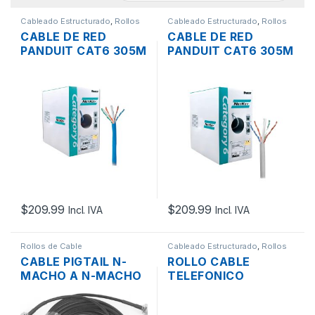
Cableado Estructurado
,
Rollos
Cableado Estructurado
,
Rollos
de Cable
de Cable
CABLE DE RED
CABLE DE RED
PANDUIT CAT6 305M
PANDUIT CAT6 305M
24AWG AZUL
24AWG GRIS
INTERIOR
INTERIOR
$
209.99
$
209.99
Incl. IVA
Incl. IVA
Rollos de Cable
Cableado Estructurado
,
Rollos
de Cable
CABLE PIGTAIL N-
ROLLO CABLE
MACHO A N-MACHO
TELEFONICO
RG58 30MTS.
CONELSA PARA
EXTERIOR AWG 2X20