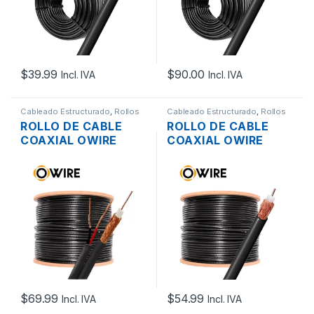
$
39.99
$
90.00
Incl. IVA
Incl. IVA
Cableado Estructurado
,
Rollos
Cableado Estructurado
,
Rollos
de Cable
de Cable
ROLLO DE CABLE
ROLLO DE CABLE
COAXIAL OWIRE
COAXIAL OWIRE
RG59 75 OHM +
RG59 75 OHM NEGRO
PODER CCTV NEGRO
CCA 305MTS.
CCA 305MTS.
$
69.99
$
54.99
Incl. IVA
Incl. IVA