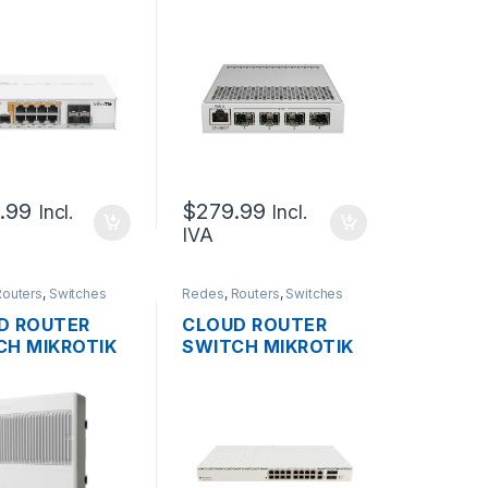
2-8P-4S-IN
CRS305-1G-4S+IN
NISTRABLE
ADMINISTRABLE
 DE 8
L3/L2 DUAL BOOT
TOS GIGABIT
DE 4 PUERTOS 10G
160W + 4
SFP+ + 1 PUERTO
OS SFP,
GIGABIT OS L5
EABLE
.99
$
279.99
Incl.
Incl.
IVA
Routers
,
Switches
Redes
,
Routers
,
Switches
D ROUTER
CLOUD ROUTER
CH MIKROTIK
SWITCH MIKROTIK
8-16P-
CRS320-8P-8B-
UT
4S+RM
NISTRABLE
ADMINISTRABLE
2 DUAL BOOT
L3/L2 DUAL BOOT
 PUERTOS
DE 16 PUERTOS
IT POE+ 316W
GIGABIT 8POE