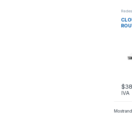
Rede
CLO
ROU
MIK
24G
ADM
L3/L
PUE
10/
$
38
IVA
Mostrand