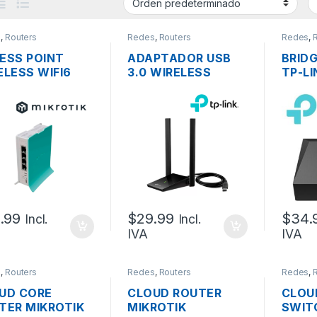
s
,
Routers
Redes
,
Routers
Redes
,
ESS POINT
ADAPTADOR USB
BRID
ELESS WIFI6
3.0 WIRELESS
TP-L
ROTIK L41G-
AC1300 TP-LINK
1GE +
D HAP AX LITE
ARCHER T4U-PLUS
SC/A
GHZ 160MW 4
DUAL BAND
RTOS GIGABIT,
1300MBPS
L4
.99
$
29.99
$
34.
Incl.
Incl.
IVA
IVA
s
,
Routers
Redes
,
Routers
Redes
,
UD CORE
CLOUD ROUTER
CLOU
TER MIKROTIK
MIKROTIK
SWIT