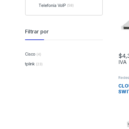
CCR
Telefonía VoIP
(58)
2XQ
100
PUE
SFP
GIG
Filtrar por
L6 
Cisco
(4)
$
4,
IVA
tplink
(23)
Rede
CLO
SWI
CRS
ADM
L3/
DE 
SFP
GIG