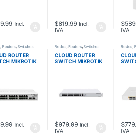
KEABLE
L6 RACKEABLE
+ 2 P
SFP+ 
OUTD
9.99
$
819.99
$
589
Incl.
Incl.
IVA
IVA
s
,
Routers
,
Switches
Redes
,
Routers
,
Switches
Redes
,
UD ROUTER
CLOUD ROUTER
CLOU
TCH MIKROTIK
SWITCH MIKROTIK
SWIT
326-24G-2S+IN
CRS326-
CRS3
INISTRABLE
24S+2Q+RM
4S+R
L2 DUAL BOOT
ADMINISTRABLE
ADMI
24 PUERTOS
L3/L2 DUAL BOOT
L3/L
BIT + 2
DE 24 PUERTOS 10G
DE 2
RTOS 10G SFP+
SFP+ + 2 PUERTOS
GIGAB
L5 RACKEABLE
40G QSFP+ + 1
500W
PUERTO GIGABIT
10G S
USB 2XPSU OS L5
RACK
RACKEABLE
9.99
$
979.99
$
779
Incl.
Incl.
IVA
IVA