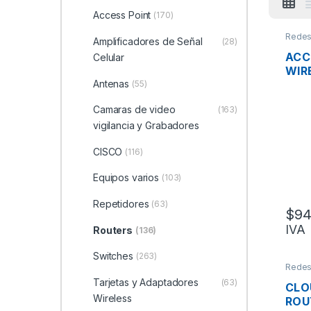
Access Point
(170)
Rede
Amplificadores de Señal
(28)
ACC
Celular
WIR
Antenas
MIK
(55)
2AX
Camaras de video
(163)
2.4
PUE
vigilancia y Grabadores
OS 
CISCO
(116)
Equipos varios
(103)
Repetidores
(63)
$
94
IVA
Routers
(136)
Switches
(263)
Rede
Tarjetas y Adaptadores
(63)
CLO
Wireless
ROU