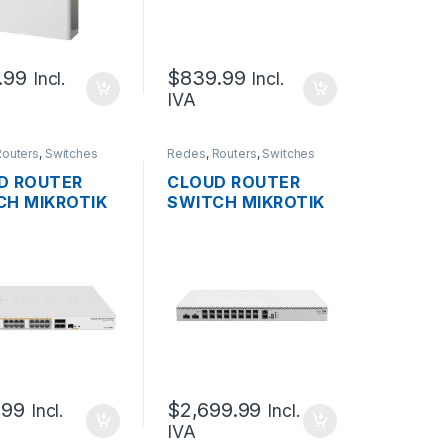
UERTOS 10G
+8POE++ 600W + 4
IP54
PUERTOS 10G SFP+
OOR OS L5
OS L5 RACKEABLE
.99
$
839.99
Incl.
Incl.
IVA
Routers
,
Switches
Redes
,
Routers
,
Switches
D ROUTER
CLOUD ROUTER
CH MIKROTIK
SWITCH MIKROTIK
28-24P-
CRS518-16XS-2XQ-
M
RM
NISTRABLE
ADMINISTRABLE L3
2 DUAL BOOT
DE 16 PUERTOS 25G
4 PUERTOS
SFP28 + 2 PUERTOS
IT POE+
100G QSFP28 + 1
 + 4 PUERTOS
PUERTO GIGABIT
FP+ OS L5
USB 2XPSU OS L6
EABLE
RACKEABLE
.99
$
2,699.99
Incl.
Incl.
IVA