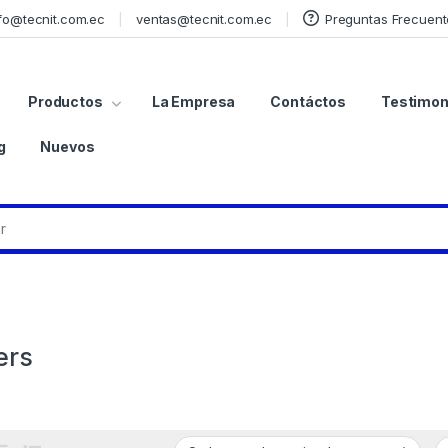
fo@tecnit.com.ec
ventas@tecnit.com.ec
Preguntas Frecuent
Productos
La Empresa
Contáctos
Testimon
g
Nuevos
ers