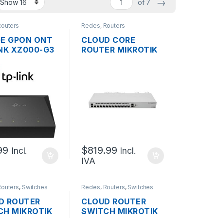
→
of 7
Routers
Redes
,
Routers
GE GPON ONT
CLOUD CORE
INK XZ000-G3
ROUTER MIKROTIK
 1GPON
CCR2004-1G-
PC
12S+2XS DE 12
PUERTOS 10G SFP+
+ 2 PUERTOS 25G
SFP28, + 1 PUERTO
GIGABIT 2XPSU OS
L6 RACKEABLE
99
$
819.99
Incl.
Incl.
IVA
Routers
,
Switches
Redes
,
Routers
,
Switches
D ROUTER
CLOUD ROUTER
CH MIKROTIK
SWITCH MIKROTIK