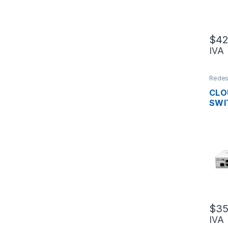
RAC
$
42
IVA
Rede
CLO
SWI
CRS
ADM
L3/
DE 
GIGA
PUE
OS 
$
35
IVA