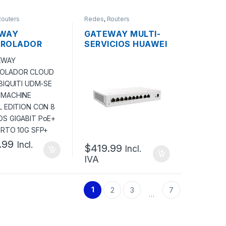
Routers
Redes
,
Routers
WAY
GATEWAY MULTI-
ROLADOR
SERVICIOS HUAWEI
 UNIFI
EKIT S380-S8P2T
ITI UDM-SE
SWITCH ROUTER
M MACHINE
CONTROLADOR
AL EDITION
CLOUD 64APS, 8
8 PUERTOS
PUERTOS LAN
IT POE+ + 2
GIGABIT POE+
O 10G SFP+
124W, 2 WAN
GIGABIT
.99
Incl.
$
419.99
Incl.
IVA
1
2
3
7
…