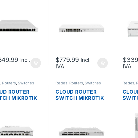
2216-1G-12XS-
CCR2004-16G-2S+
CRS11
 DE 2 PUERTOS
16 PUERTOS
ADMI
G QSFP28 + 12
GIGABIT
L3/L2
RTOS 25G
10/100/1000 +2SF
PUER
28 + 1 PUERTO
POE+ 
ABIT 2XPSU OS
PUERT
RACKEABLE
RACK
349.99
$
779.99
$
339
Incl.
Incl.
IVA
IVA
s
,
Routers
,
Switches
Redes
,
Routers
,
Switches
Redes
,
UD ROUTER
CLOUD ROUTER
CLOU
TCH MIKROTIK
SWITCH MIKROTIK
SWIT
309-1G-8S+IN
CRS317-1G-16S+RM
CRS31
INISTRABLE
ADMINISTRABLE
2S+O
L2 DUAL BOOT
DUAL BOOT L3/L2
ADMI
8 PUERTOS 10G
DE 16 PUERTOS 10G
L3/L
+ + 1 PUERTO
SFP+ + 1 PUERTO
DE 16
ABIT OS L5
GIGABIT 2XPSU OS
GIGAB