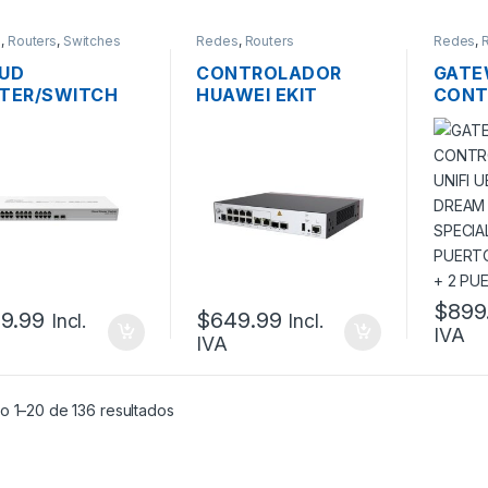
s
,
Routers
,
Switches
Redes
,
Routers
Redes
,
UD
CONTROLADOR
GATE
TER/SWITCH
HUAWEI EKIT
CONT
ROTIK CRS326-
AC650-128AP 10
CLOUD
-2S+RM
PUERTOS GIGABIT +
UBIQU
INISTRABLE
2 PUERTO 10G SFP+
DREA
2 DE 24
SPECI
RTOS GIGABIT
CON 
100/1000+2SFP
GIGAB
PUERT
$
899
9.99
$
649.99
Incl.
Incl.
IVA
IVA
o 1–20 de 136 resultados