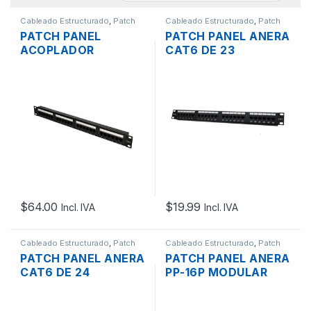
Cableado Estructurado
,
Patch
Cableado Estructurado
,
Patch
Panel
Panel
PATCH PANEL
PATCH PANEL ANERA
ACOPLADOR
CAT6 DE 23
LYSYMIXS CAT6 24
PUERTOS PARA RACK
PUERTOS
DE 19″ – USADO
$
64.00
$
19.99
Incl. IVA
Incl. IVA
Cableado Estructurado
,
Patch
Cableado Estructurado
,
Patch
Panel
Panel
PATCH PANEL ANERA
PATCH PANEL ANERA
CAT6 DE 24
PP-16P MODULAR
PUERTOS PARA RACK
UNIVERSAL 16
DE 19″
PUERTOS