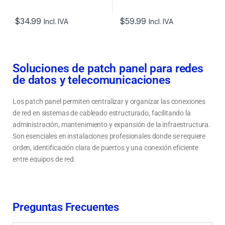
$
34.99
$
59.99
Incl. IVA
Incl. IVA
Soluciones de patch panel para redes
de datos y telecomunicaciones
Los patch panel permiten centralizar y organizar las conexiones
de red en sistemas de cableado estructurado, facilitando la
administración, mantenimiento y expansión de la infraestructura.
Son esenciales en instalaciones profesionales donde se requiere
orden, identificación clara de puertos y una conexión eficiente
entre equipos de red.
Tipos de patch panel para redes: Cat5e, Cat6 y Cat6a
Cómo elegir un patch panel según puertos y tipo de instalación
Organización de cableado estructurado con patch panel en racks
Preguntas Frecuentes