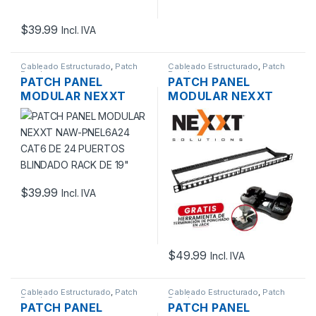
$
39.99
Incl. IVA
Cableado Estructurado
,
Patch
Cableado Estructurado
,
Patch
Panel
Panel
PATCH PANEL
PATCH PANEL
MODULAR NEXXT
MODULAR NEXXT
NAW-PNEL6A24
PCGPPMO1U48HDBK
CAT6 DE 24
CAT6 HD DE 48
PUERTOS BLINDADO
PUERTOS PARA RACK
RACK DE 19″
DE 19″
$
39.99
Incl. IVA
$
49.99
Incl. IVA
Cableado Estructurado
,
Patch
Cableado Estructurado
,
Patch
Panel
Panel
PATCH PANEL
PATCH PANEL