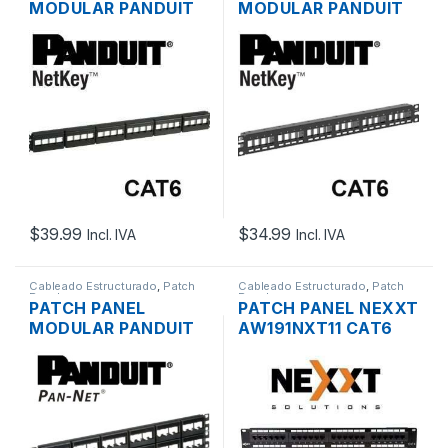
MODULAR PANDUIT
MODULAR PANDUIT
NETKEY NKFP24Y
NETKEY NKPP24FMY
CAT6 24 PUERTOS
CAT6 DE 24
RACK
PUERTOS RACK
$
39.99
$
34.99
Incl. IVA
Incl. IVA
Cableado Estructurado
,
Patch
Cableado Estructurado
,
Patch
Panel
Panel
PATCH PANEL
PATCH PANEL NEXXT
MODULAR PANDUIT
AW191NXT11 CAT6
PAN-NET
DE 48 PUERTOS
CPPL48WBLY CAT6
PARA RACK DE 19″
DE 48 PUERTOS
RACK