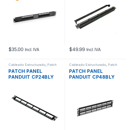
$
35.00
$
49.99
Incl. IVA
Incl. IVA
Cableado Estructurado
,
Patch
Cableado Estructurado
,
Patch
Panel
Panel
PATCH PANEL
PATCH PANEL
PANDUIT CP24BLY
PANDUIT CP48BLY
MODULAR CAT6 24
MODULAR CAT6 48
PUERTOS PAN-NET
PUERTOS PAN-NET