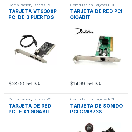
Computación
,
Tarjetas PCI
Computación
,
Tarjetas PCI
TARJETA VT6308P
TARJETA DE RED PCI
PCI DE 3 PUERTOS
GIGABIT
FIREWIRE IEEE 1394
10/100/1000MBPS
DELTA LOW PROFILE
$
28.00
$
14.99
Incl. IVA
Incl. IVA
Computación
,
Tarjetas PCI
Computación
,
Tarjetas PCI
TARJETA DE RED
TARJETA DE SONIDO
PCI-E X1 GIGABIT
PCI CMI8738
10/100/1000
SURROUND 5.1 DE 6
CANALES