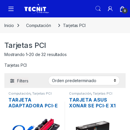
0
Inicio
Computación
Tarjetas PCI
Tarjetas PCI
Mostrando 1–20 de 32 resultados
Tarjetas PCI
Filters
Computación
,
Tarjetas PCI
Computación
,
Tarjetas PCI
TARJETA
TARJETA ASUS
ADAPTADORA PCI-E
XONAR SE PCI-E X1
X1 A X16
DE SONIDO 5.1
COMPATIBLE CON X1
GAMING CONECTOR
X4 X8 + USB 3.0
OPTICO CM6620A