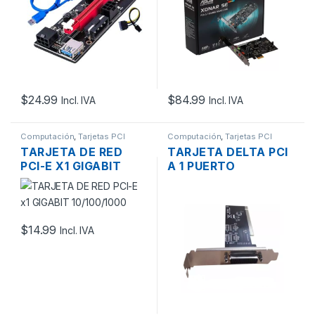
$
24.99
$
84.99
Incl. IVA
Incl. IVA
Computación
,
Tarjetas PCI
Computación
,
Tarjetas PCI
TARJETA DE RED
TARJETA DELTA PCI
PCI-E X1 GIGABIT
A 1 PUERTO
10/100/1000
PARALELO DB25
$
14.99
Incl. IVA