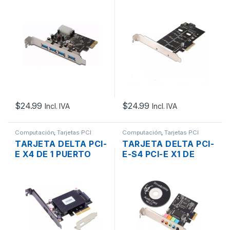
USB 3.0
CON X8, X16 PARA 2
DISCO M.2 NVME /
SATA, LP
$
24.99
$
24.99
Incl. IVA
Incl. IVA
Computación
,
Tarjetas PCI
Computación
,
Tarjetas PCI
TARJETA DELTA PCI-
TARJETA DELTA PCI-
E X4 DE 1 PUERTO
E-S4 PCI-E X1 DE
USB-C 1 PUERTO USB
SONIDO 5.1 DE 6
3.0 + LP
CANALES