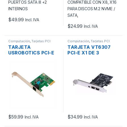
SATA,
$
49.99
Incl. IVA
$
24.99
Incl. IVA
Computación
,
Tarjetas PCI
Computación
,
Tarjetas PCI
TARJETA
TARJETA VT6307
USROBOTICS PCI-E
PCI-E X1 DE 3
X1 DE FAX MODEM
PUERTOS FIREWIRE
RJ11 56K CALL ID
IEEE 1394
$
59.99
$
34.99
Incl. IVA
Incl. IVA