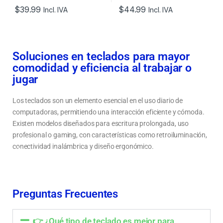
$
39.99
$
44.99
Incl. IVA
Incl. IVA
Soluciones en teclados para mayor
comodidad y eficiencia al trabajar o
jugar
Los teclados son un elemento esencial en el uso diario de
computadoras, permitiendo una interacción eficiente y cómoda.
Existen modelos diseñados para escritura prolongada, uso
profesional o gaming, con características como retroiluminación,
conectividad inalámbrica y diseño ergonómico.
Tipos de teclados: mecánicos, inalámbricos y ergonómicos
Cómo elegir un teclado según el uso: oficina, gaming o profesional
Teclados que mejoran la comodidad y productividad en el día a día
Preguntas Frecuentes
👉 ¿Qué tipo de teclado es mejor para