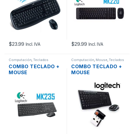
2.4GHZ
$
23.99
$
29.99
Incl. IVA
Incl. IVA
Computación
,
Teclados
Computación
,
Mouse
,
Teclados
COMBO TECLADO +
COMBO TECLADO +
MOUSE
MOUSE
INALAMBRICO
INALAMBRICO
LOGITECH MK235
LOGITECH MK270
2.4GHZ EN ESPAÑOL
2.4GHZ EN ESPAÑOL