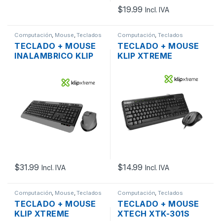
$
19.99
Incl. IVA
Computación
,
Mouse
,
Teclados
Computación
,
Teclados
TECLADO + MOUSE
TECLADO + MOUSE
INALAMBRICO KLIP
KLIP XTREME
XTREME KBK-520
DESKMATE KCK-251S
ESPAÑOL
USB ESPAÑOL
$
31.99
$
14.99
Incl. IVA
Incl. IVA
Computación
,
Mouse
,
Teclados
Computación
,
Teclados
TECLADO + MOUSE
TECLADO + MOUSE
KLIP XTREME
XTECH XTK-301S