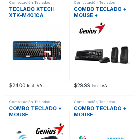
Computación
,
Teclados
Computación
,
Teclados
TECLADO XTECH
COMBO TECLADO +
XTK-M401CA
MOUSE +
MARVEL CAPTAIN
PARLANTES USB
AMERICA,
GENIUS KMS-U130
MULTIMEDIA,
COLOR NEGRO
ESPAÑOL, USB
NEGRO
$
24.00
$
29.99
Incl. IVA
Incl. IVA
Computación
,
Teclados
Computación
,
Teclados
COMBO TECLADO +
COMBO TECLADO +
MOUSE
MOUSE
INALAMBRICO
INALAMBRICO
GENIUS KB-8000X
LOGITECH MK220
MULTIMEDIA DE
2.4GHZ EN ESPAÑOL