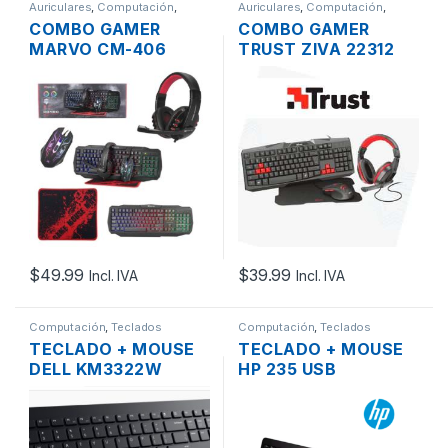
Auriculares
,
Computación
,
Auriculares
,
Computación
,
Mouse
,
Teclados
Mouse
,
Teclados
COMBO GAMER
COMBO GAMER
MARVO CM-406
TRUST ZIVA 22312
TECLADO
USB RGB LED
MULTICOLOR USB +
TECLADO + MOUSE +
MOUSE OPTICO
AUDIFONOS + PAD
1600DPI USB +
MOUSE
PADMOUSE +
HEADSET MIC +
AUDIO 3.5MM
$
49.99
$
39.99
Incl. IVA
Incl. IVA
Computación
,
Teclados
Computación
,
Teclados
TECLADO + MOUSE
TECLADO + MOUSE
DELL KM3322W
HP 235 USB
WIRELESS ESPAÑOL
WIRELESS ESPAÑOL