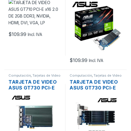
X16 2.0 DE 2GB
X16 2.0 DE 2GB
DDR3, NVIDIA, HDMI,
DDR5, HDMI, DVI Y D-
DVI, VGA, LP
SUB
$
109.99
Incl. IVA
$
109.99
Incl. IVA
Computación
,
Tarjetas de Video
Computación
,
Tarjetas de Video
TARJETA DE VIDEO
TARJETA DE VIDEO
ASUS GT730 PCI-E
ASUS GT730 PCI-E
X1 2.0 DE 2GB
X16 2.0 DE 2GB
4XHDMI GDDR5
GDDR5 NVIDIA,
NVIDIA
HDMI, DVI-D, VGA, LP