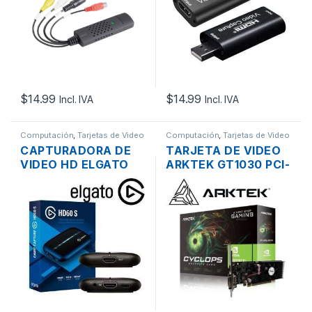
$
14.99
$
14.99
Incl. IVA
Incl. IVA
Computación
,
Tarjetas de Video
Computación
,
Tarjetas de Video
CAPTURADORA DE
TARJETA DE VIDEO
VIDEO HD ELGATO
ARKTEK GT1030 PCI-
HD60 S HDMI 1080P
E X16 3.0 DE 2GB
INTERFAZ USB-C 3.0
DDR5, HDMI, DVI-D,
+ CABLES
NVIDIA