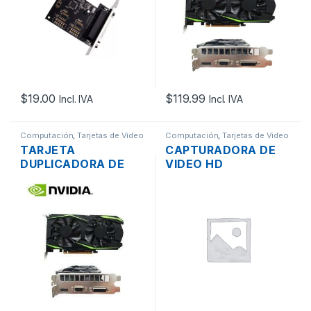
$
19.00
$
119.99
Incl. IVA
Incl. IVA
Computación
,
Tarjetas de Video
Computación
,
Tarjetas de Video
TARJETA
CAPTURADORA DE
DUPLICADORA DE
VIDEO HD
SEÑAL DE VIDEO
PUTELTAL1080 FULL
PCI-E X16 A 3.0 DE 3
HDMI 4K 1080P
TERMINALES HDMI,
SOPORTA MIC +
DVI-I, VGA
CABLE HDMI +
CABLE USB 3.0