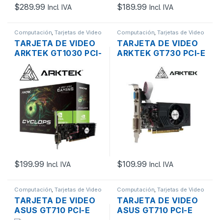
$
289.99
$
189.99
Incl. IVA
Incl. IVA
Computación
,
Tarjetas de Video
Computación
,
Tarjetas de Video
TARJETA DE VIDEO
TARJETA DE VIDEO
ARKTEK GT1030 PCI-
ARKTEK GT730 PCI-E
E X16 3.0 DE 2GB
X16 2.0 DE 4GB
DDR5, HDMI, DVI-D,
DDR3, NVIDIA, HDMI,
NVIDIA
DVI-D, VGA LP
$
199.99
$
109.99
Incl. IVA
Incl. IVA
Computación
,
Tarjetas de Video
Computación
,
Tarjetas de Video
TARJETA DE VIDEO
TARJETA DE VIDEO
ASUS GT710 PCI-E
ASUS GT710 PCI-E