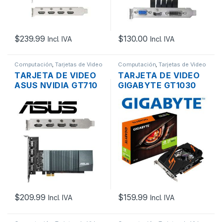
$
239.99
$
130.00
Incl. IVA
Incl. IVA
Computación
,
Tarjetas de Video
Computación
,
Tarjetas de Video
TARJETA DE VIDEO
TARJETA DE VIDEO
ASUS NVIDIA GT710
GIGABYTE GT1030
PCI-E X1 2.0 DE 2GB
PCI-E X16 3.0 DE 2GB
4 PUERTOS HDMI
DDR5 NVIDIA, LP
DDR5
$
209.99
$
159.99
Incl. IVA
Incl. IVA