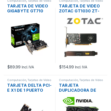
Computación
,
Tarjetas de Video
Computación
,
Tarjetas de Video
TARJETA DE VIDEO
TARJETA DE VIDEO
GIGABYTE GT710
ZOTAC GT1030 ZT-
PCI-E X8 2.0 DE 2GB
P10300A-10L PCI-E
DDR3 NVIDIA, VGA,
X16 3.0 DE 2GB DDR5
HDMI, DVI, LP
NVIDIA, LP
$
89.99
$
154.99
Incl. IVA
Incl. IVA
Computación
,
Tarjetas de Video
Computación
,
Tarjetas de Video
TARJETA DELTA PCI-
TARJETA
E X1 DE 1 PUERTO
DUPLICADORA DE
PARALELO DB25
SEÑAL DE VIDEO
PCI-E X16 3.0 3
TERMINALES HDMI,
DVI-I, VGA