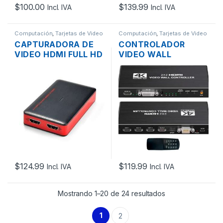
$
100.00
$
139.99
Incl. IVA
Incl. IVA
Computación
,
Tarjetas de Video
Computación
,
Tarjetas de Video
CAPTURADORA DE
CONTROLADOR
VIDEO HDMI FULL HD
VIDEO WALL
1080P USB 3.0 PARA
HDMI/DVI 4K, AUDIO
STREAMING MAC /
SPDIF, 2X2 1X2 1X3
LINUX
1X4 2X1 3×1 4X1 +
RS232 + CONTROL
REMOTO
$
124.99
$
119.99
Incl. IVA
Incl. IVA
Mostrando 1–20 de 24 resultados
1
2