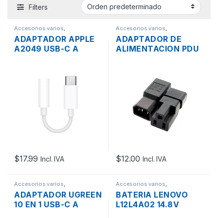
Filters
Accesorios varios
,
Accesorios varios
,
Computación
Computación
ADAPTADOR APPLE
ADAPTADOR DE
A2049 USB-C A
ALIMENTACION PDU
JACK AUXILIAR DE
DE C14 MACHO A
AUDIO 3.5MM
NEMA 5-15R HEMBRA
HEMBRA
$
17.99
$
12.00
Incl. IVA
Incl. IVA
Accesorios varios
,
Accesorios varios
,
Computación
,
Dispositivos USB
Computación
ADAPTADOR UGREEN
BATERIA LENOVO
10 EN 1 USB-C A
L12L4A02 14.8V
HDMI 4K, VGA, RJ45,
2200MAH ORIGINAL