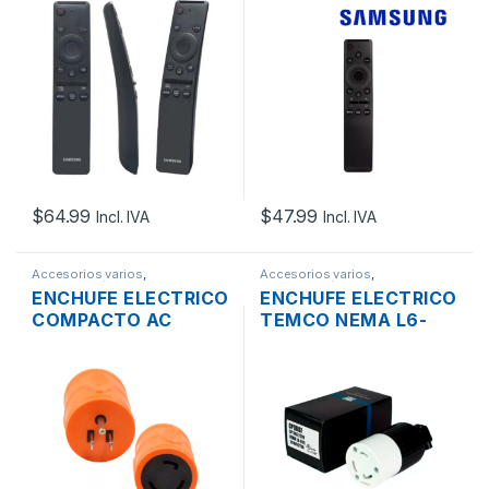
4K ULTRA HDTV
4K ULTRA HDTV
SERIES UN
PARA UN43RU7100/
UN49/ UN50/ UN55/
UN58
$
64.99
$
47.99
Incl. IVA
Incl. IVA
Accesorios varios
,
Accesorios varios
,
Computación
Computación
ENCHUFE ELECTRICO
ENCHUFE ELECTRICO
COMPACTO AC
TEMCO NEMA L6-
WORKS A 5-15P
30C HEMBRA 30A
MACHO A L5-30R 15A
120V