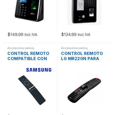
CONTRASEÑA
PANTALLA TACTIL IP
+ USB2.0
$
149.99
$
134.99
Incl. IVA
Incl. IVA
Accesorios varios
,
Accesorios varios
,
Computación
Computación
CONTROL REMOTO
CONTROL REMOTO
COMPATIBLE CON
LG MR22GN PARA
SAMSUNG BN59-
SMART COMPATIBLE
01354A SMART TV
OLED/ QNED/
4K BT COMANDO DE
NANOCELL/ UHD
VOZ
COMANDO DE VOZ