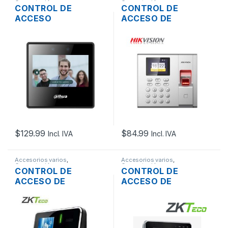
Computación
Computación
CONTROL DE
CONTROL DE
ACCESO
ACCESO DE
BIOMETRICO DAHUA
HUELLAS HIKVISION
DHI-ASA3223A-W
DS-K1T8003EF
FACIAL,
DACTILARES,
CONTRASEÑA, WIFI,
ROSTRO,
PANTALLA 4.3″, IR
CONTRASEÑA
PANTALLA TACTIL IP
+ USB2.0
$
129.99
$
84.99
Incl. IVA
Incl. IVA
Accesorios varios
,
Accesorios varios
,
Computación
Computación
CONTROL DE
CONTROL DE
ACCESO DE
ACCESO DE
HUELLAS ZKTECO
HUELLAS ZKTECO
K50 DACTILARES
MB20L-VL
PANTALLA TACTIL IP
DACTILARES,
ROSTRO, RFID Y