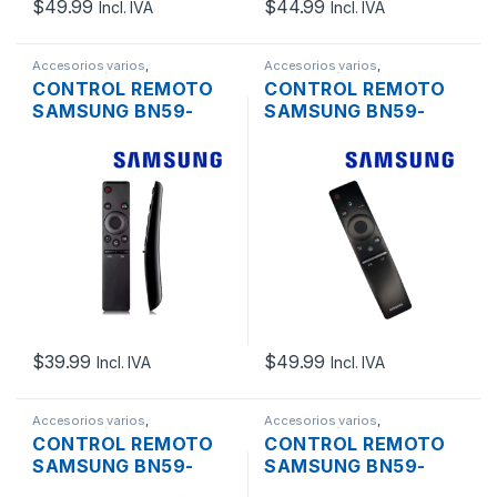
$
49.99
$
44.99
Incl. IVA
Incl. IVA
Accesorios varios
,
Accesorios varios
,
Computación
Computación
CONTROL REMOTO
CONTROL REMOTO
SAMSUNG BN59-
SAMSUNG BN59-
01259D PARA SMART
01266A PARA SMART
4K ULTRA HDTV
4K ULTRA HDTV BT +
COMANDO DE VOZ
$
39.99
$
49.99
Incl. IVA
Incl. IVA
Accesorios varios
,
Accesorios varios
,
Computación
Computación
CONTROL REMOTO
CONTROL REMOTO
SAMSUNG BN59-
SAMSUNG BN59-
01310A PARA SMART
01310C PARA SMART