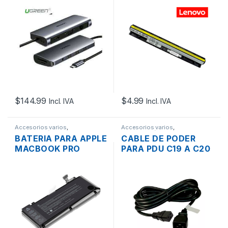
3XUSB 3.0, SD-
– USADO
CARD, USB-C Y
AUDIO 3.5
$
144.99
$
4.99
Incl. IVA
Incl. IVA
Accesorios varios
,
Accesorios varios
,
Computación
Computación
BATERIA PARA APPLE
CABLE DE PODER
MACBOOK PRO
PARA PDU C19 A C20
A1322 MB990/
15A 250V 3MTS.
MB991/ MC374