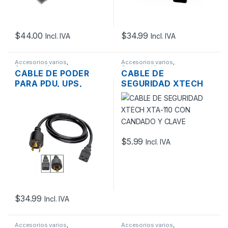
$
44.00
$
34.99
Incl. IVA
Incl. IVA
Accesorios varios
,
Accesorios varios
,
Computación
Computación
CABLE DE PODER
CABLE DE
PARA PDU, UPS,
SEGURIDAD XTECH
SERVIDOR L5-20P A
XTA-110 CON
C19 20A 125V
CANDADO Y CLAVE
2.5MTS.
$
5.99
Incl. IVA
$
34.99
Incl. IVA
Accesorios varios
,
Accesorios varios
,