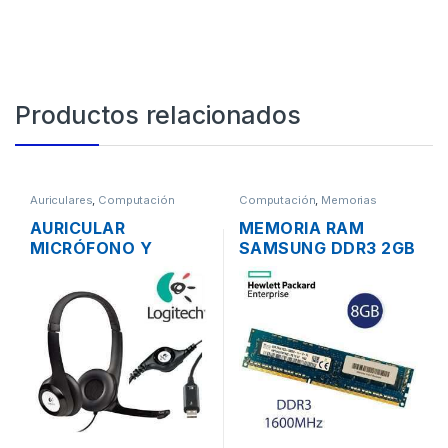
Productos relacionados
Auriculares
,
Computación
Computación
,
Memorias
AURICULAR
MEMORIA RAM
MICRÓFONO Y
SAMSUNG DDR3 2GB
CONTROL DE
PC3-12800 1600MHZ
VOLUMEN LOGITECH
PARA PC
H390 USB