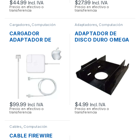
$
44.99
$
27.99
Incl. IVA
Incl. IVA
Precio en efectivo o
Precio en efectivo o
transferencia
transferencia
Cargadores
,
Computación
Adaptadores
,
Computación
CARGADOR
ADAPTADOR DE
ADAPTADOR DE
DISCO DURO OMEGA
ENERGÍA PARA
DE 2.5″ A 3.5″ TIPO
LAPTOP MAC APPLE
RACK
MAGSAFE 2 16.5V
3.65A 60W
ORIGINAL + CABLE
DE PODER
$
99.99
$
4.99
Incl. IVA
Incl. IVA
Precio en efectivo o
Precio en efectivo o
transferencia
transferencia
Cables
,
Computación
CABLE FIREWIRE