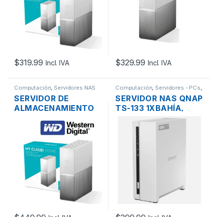
$
319.99
$
329.99
Incl. IVA
Incl. IVA
Computación
,
Servidores NAS
Computación
,
Servidores - PCs
,
Servidores NAS
SERVIDOR DE
SERVIDOR NAS QNAP
ALMACENAMIENTO
TS-133 1XBAHÍA,
NAS MY CLOUD
SATA, 1.8GHZ, 2GB
WESTERN DIGITAL
ON BOARD, PUERTOS
8TB USB3.0 LAN
USB, USB 3.2, 1GBE,
GIGABIT
1XLAN