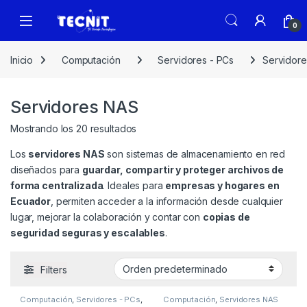
0
Inicio
Computación
Servidores - PCs
Servidor
Servidores NAS
Mostrando los 20 resultados
Los
servidores NAS
son sistemas de almacenamiento en red
diseñados para
guardar, compartir y proteger archivos de
forma centralizada
. Ideales para
empresas y hogares en
Ecuador
, permiten acceder a la información desde cualquier
lugar, mejorar la colaboración y contar con
copias de
seguridad seguras y escalables
.
Filters
Computación
,
Servidores - PCs
,
Computación
,
Servidores NAS
Servidores NAS