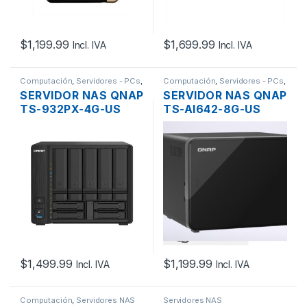
$
1,199.99
$
1,699.99
Incl. IVA
Incl. IVA
Computación
,
Servidores - PCs
,
Computación
,
Servidores - PCs
,
Servidores NAS
Servidores NAS
SERVIDOR NAS QNAP
SERVIDOR NAS QNAP
TS-932PX-4G-US
TS-AI642-8G-US
9XBAHIAS SATA
6XBAHIAS, SATA,
HDD/SSD, RAID 0-10,
QC 2.2GHZ, DDR3
QC 1.7GHZ, 4GB RAM
8GB,2 PUERTOS USB
DDR4, PUERTOS USB
3.0, 2 GIGABIT
3.2, 2×2.5GBE,
2XSFP+ 10GBE
$
1,499.99
$
1,199.99
Incl. IVA
Incl. IVA
Computación
,
Servidores NAS
Servidores NAS