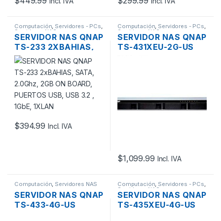
$
449.99
$
299.99
Incl. IVA
Incl. IVA
Computación
,
Servidores - PCs
,
Computación
,
Servidores - PCs
,
Servidores NAS
Servidores NAS
SERVIDOR NAS QNAP
SERVIDOR NAS QNAP
TS-233 2XBAHIAS,
TS-431XEU-2G-US
SATA, 2.0GHZ, 2GB
4XBAHIAS, SATA, QC
ON BOARD, PUERTOS
1.7GHZ, DDR3 2GB,4
USB, USB 3.2 , 1GBE,
PUERTOS USB 3.0, 2
1XLAN
GIGABIT + 1
10GIGABIT SFP+
RACK
$
394.99
Incl. IVA
$
1,099.99
Incl. IVA
Computación
,
Servidores NAS
Computación
,
Servidores - PCs
,
Servidores NAS
SERVIDOR NAS QNAP
SERVIDOR NAS QNAP
TS-433-4G-US
TS-435XEU-4G-US
4XBAHIAS, SATA,
4XBAHÍAS, SATA, QC