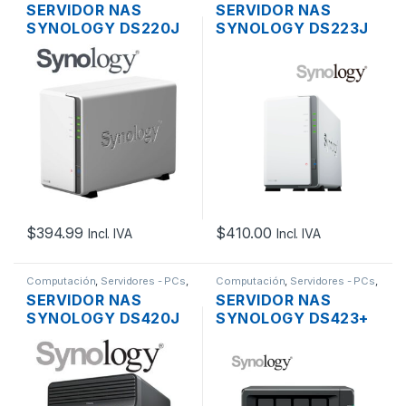
SERVIDOR NAS
SERVIDOR NAS
SYNOLOGY DS220J
SYNOLOGY DS223J
HYBRID 2XBAHIAS
HYBRID 2XBAHIAS
MAX 32TB, SATA,
MAX 36TB, SATA,
RAM 512MB DDR4,
RAID 1 1.7GHZ, DDR4
1.4GHZ, 32TB RAID
1GB , PUERTO
DE 2TB, PUERTO USB
USB3.0, GIGABIT
GIGABIT
$
394.99
$
410.00
Incl. IVA
Incl. IVA
Computación
,
Servidores - PCs
,
Computación
,
Servidores - PCs
,
Servidores NAS
Servidores NAS
SERVIDOR NAS
SERVIDOR NAS
SYNOLOGY DS420J
SYNOLOGY DS423+
HYBRID 4XBAHIAS
HYBRID 4XBAHIAS
MAX 64TB, SATA,
MAX 72TB, SATA,
RAID 1, 1.4GHZ, DDR4
RAID 0-10,
1GB , PUERTO USB,
PROCESADOR J4125