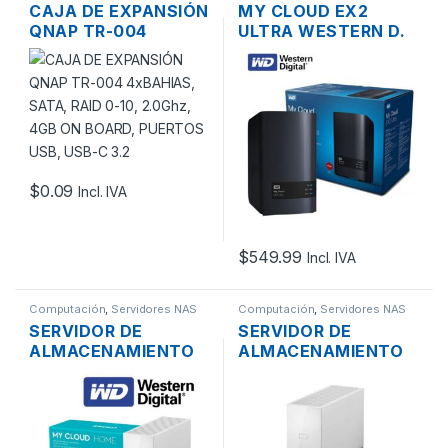
CAJA DE EXPANSIÓN
MY CLOUD EX2
QNAP TR-004
ULTRA WESTERN D.
4XBAHIAS, SATA,
WDBVBZ0040JCH-
RAID 0-10, 2.0GHZ,
20 NAS DE 2 BAHIAS
4GB ON BOARD,
4TB, RAM 1GB,
PUERTOS USB, USB-
2XUSB 3.0 RED
C 3.2
$
0.09
Incl. IVA
$
549.99
Incl. IVA
Computación
,
Servidores NAS
Computación
,
Servidores NAS
SERVIDOR DE
SERVIDOR DE
ALMACENAMIENTO
ALMACENAMIENTO
NAS MY CLOUD
NAS MY CLOUD
WESTERN DIGITAL
WESTERN DIGITAL
3TB USB3.0 LAN
4TB USB3.0 LAN
GIGABIT
GIGABIT