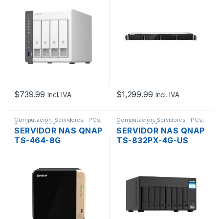
RAID 0-10, 2.0GHZ,
2.0GHZ, DDR4 4GB,2
4GB ON BOARD,
PUERTOS USB 3.2, 2
PUERTOS USB, USB
PUERTOS 2.5GBE + 1
3.2 , 2.5GBE
10GIGABIT SFP+
RACK
$
739.99
$
1,299.99
Incl. IVA
Incl. IVA
Computación
,
Servidores - PCs
,
Computación
,
Servidores - PCs
,
Servidores NAS
Servidores NAS
SERVIDOR NAS QNAP
SERVIDOR NAS QNAP
TS-464-8G
TS-832PX-4G-US
4XBAHÍAS, SATA,
8XBAHÍAS, SATA,
RAID 0-10, QC
RAID 0-10, QC
2.9GHZ, 8GB RAM
1.7GHZ, DDR4 4GB, 3
DDR4, 2XM.2 NVME,
PUERTOS USB 3.2, 2
PUERTOS USB 3.2,
PUERTOS 2.5GBE + 2
2.5GBE, 2XLAN
10GIGABIT SFP+,
TORRE