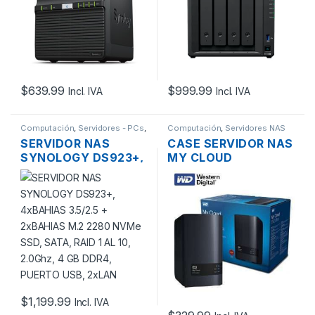
GIGABIT
2.0GHZ, DDR4 2GB,
PUERTOS USB,
2XGIGABIT
$
639.99
$
999.99
Incl. IVA
Incl. IVA
Computación
,
Servidores - PCs
,
Computación
,
Servidores NAS
Servidores NAS
SERVIDOR NAS
CASE SERVIDOR NAS
SYNOLOGY DS923+,
MY CLOUD
4XBAHIAS 3.5/2.5 +
WESTERN DIGITAL 2
2XBAHIAS M.2 2280
BAHÍAS SATA CON
NVME SSD, SATA,
USB 3.0 Y PUERTO
RAID 1 AL 10, 2.0GHZ,
DE RED GIGABIT
4 GB DDR4, PUERTO
USB, 2XLAN
$
1,199.99
Incl. IVA