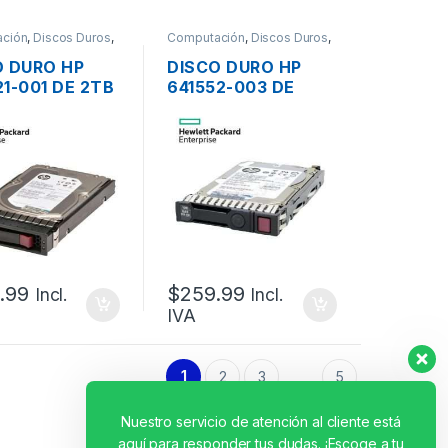
ción
,
Discos Duros
,
Computación
,
Discos Duros
,
es - PCs
Servidores - PCs
O DURO HP
DISCO DURO HP
1-001 DE 2TB
641552-003 DE
.5″ 6G 7.2K
600GB SAS PARA
PARA
SERVIDOR 2.5″ SFF
IDOR
6G 10K HOT PLUG
IANT HOT
.99
$
259.99
Incl.
Incl.
IVA
1
2
3
5
…
Nuestro servicio de atención al cliente está
aquí para responder tus dudas. ¡Escoge a tu