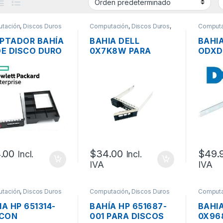
tación
,
Discos Duros
Computación
,
Discos Duros
,
Computa
Servidores - PCs
PTADOR BAHÍA
BAHIA DELL
BAHIA
DE DISCO DURO
0X7K8W PARA
ODXD
SERVIDOR SATA
DISCOS SATA DE
DISC
S 3.5”
3.5″
DE 2,
.00
$
34.00
$
49.
Incl.
Incl.
IVA
IVA
tación
,
Discos Duros
Computación
,
Discos Duros
Computa
IA HP 651314-
BAHÍA HP 651687-
BAHI
 CON
001 PARA DISCOS
0X96