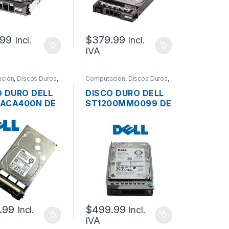
.99
$
379.99
Incl.
Incl.
IVA
ción
,
Discos Duros
,
Computación
,
Discos Duros
,
es - PCs
Servidores - PCs
O DURO DELL
DISCO DURO DELL
ACA400N DE
ST1200MM0099 DE
G 7.2K HOT
1.2TB SAS 12G
SERVIDOR 3.5″ HOT
PLUG
.99
$
499.99
Incl.
Incl.
IVA