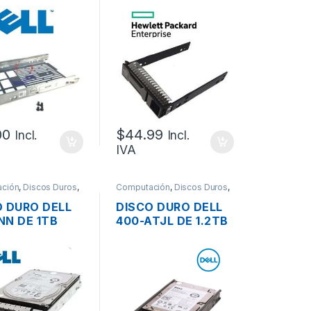
OS SATA DE
DISCOS SAS/SATA
DE 3.5″ NO HOT
PLUG G8
00
$
44.99
Incl.
Incl.
IVA
ción
,
Discos Duros
,
Computación
,
Discos Duros
,
es - PCs
Servidores - PCs
O DURO DELL
DISCO DURO DELL
NN DE 1TB
400-ATJL DE 1.2TB
 PARA
SAS PARA
DOR 3.5″ LFF
SERVIDOR 2.5″ 12G
2K HOT PLUG
10K HOT PLUG