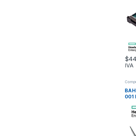
ADA
DIS
SAT
$
44
IVA
Compu
BAH
001
SAS
G10