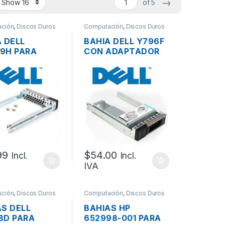
→
of 5
ción
,
Discos Duros
Computación
,
Discos Duros
 DELL
BAHIA DELL Y796F
9H PARA
CON ADAPTADOR
O /SAS/SATA
DE DISCO SSD 2.5″
5″
SATA A 3.5″
99
$
54.00
Incl.
Incl.
IVA
ción
,
Discos Duros
Computación
,
Discos Duros
AS DELL
BAHIAS HP
8D PARA
652998-001 PARA