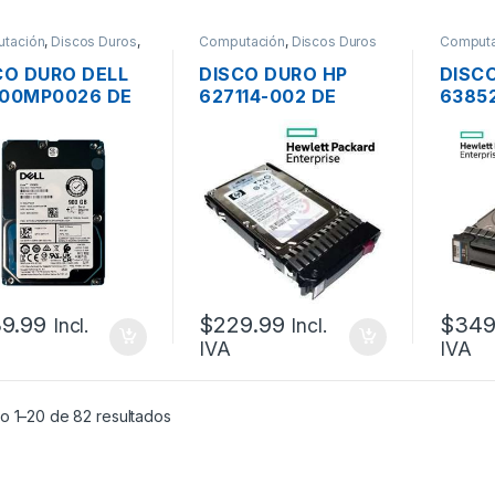
tación
,
Discos Duros
,
Computación
,
Discos Duros
Computa
dores - PCs
Servidor
CO DURO DELL
DISCO DURO HP
DISC
00MP0026 DE
627114-002 DE
63852
GB SAS PARA
300GB SAS 2.5″ 6G
SAS 3
VIDOR 2.5″ SFF
15K MDL PARA
MDL 
 15K HOT PLUG
SERVIDOR HP
SERV
PROLIANT HOT
PROL
PLUG
PLUG
9.99
$
229.99
$
349
Incl.
Incl.
IVA
IVA
o 1–20 de 82 resultados