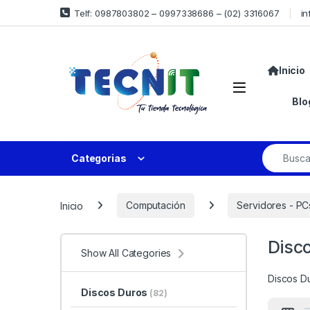
Telf: 0987803802 – 0997338686 – (02) 3316067
in
Inicio
Blo
Categorias
Inicio
Computación
Servidores - PC
Disc
Show All Categories
Discos D
Discos Duros
(82)