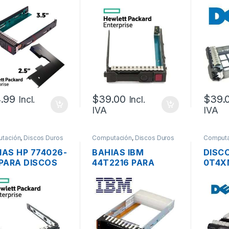
PTADOR DE
SAS/SATA DE 2.5″
DISC
CO SSD 2.5″
3.5″
A A 3.5″ G8 G9
.99
$
39.00
$
39.
Incl.
Incl.
IVA
IVA
tación
,
Discos Duros
Computación
,
Discos Duros
Computa
Servidor
IAS HP 774026-
BAHIAS IBM
DISC
 PARA DISCOS
44T2216 PARA
0T4X
/SATA DE 3.5″
DISCOS SATA 1TB
SATA
7.2K DE 2.5″
SERVI
6G 7.