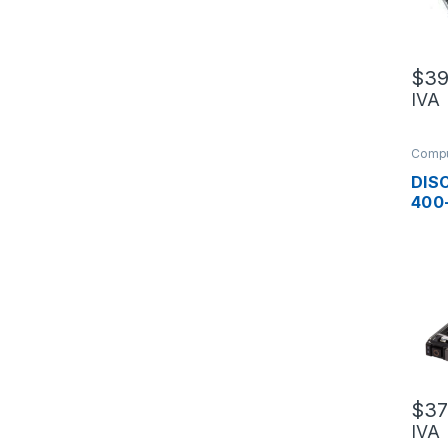
$
39
IVA
Compu
Servi
DIS
400
SAS
SER
10K
$
37
IVA