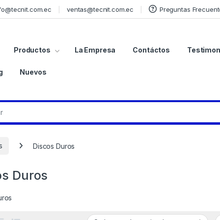
fo@tecnit.com.ec
ventas@tecnit.com.ec
Preguntas Frecuent
Productos
La Empresa
Contáctos
Testimon
g
Nuevos
s
Discos Duros
os Duros
uros