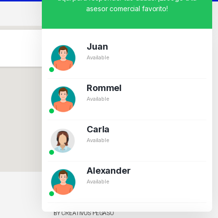
asesor comercial favorito!
Juan
Available
Rommel
Available
Carla
Available
Alexander
Available
BY CREATIVOS PEGASO