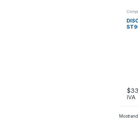
Compu
Servi
DIS
ST9
900
SER
12G
$
33
IVA
Mostrand