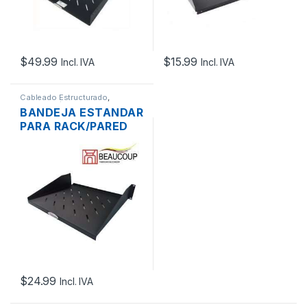
$
49.99
$
15.99
Incl. IVA
Incl. IVA
Cableado Estructurado
,
Metalmecánicos
BANDEJA ESTANDAR
PARA RACK/PARED
19″ 2UR BEAUCOUP I-
1101 37CM
$
24.99
Incl. IVA