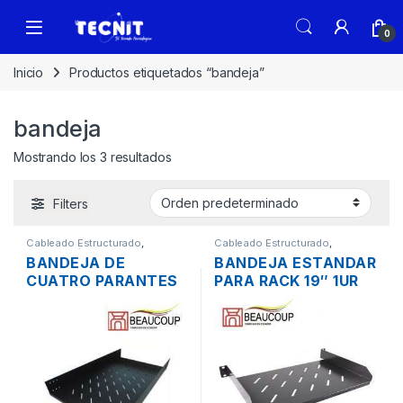
0
Inicio
Productos etiquetados “bandeja”
bandeja
Mostrando los 3 resultados
Filters
Cableado Estructurado
,
Cableado Estructurado
,
Metalmecánicos
Metalmecánicos
BANDEJA DE
BANDEJA ESTANDAR
CUATRO PARANTES
PARA RACK 19″ 1UR
BEAUCOUP I-1109
BEAUCOUP I-1106
75CM PARA RACK 19″
15CM