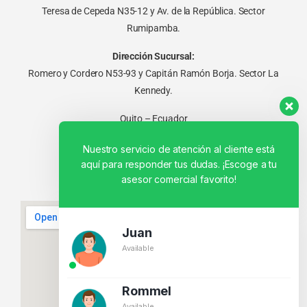
Teresa de Cepeda N35-12 y Av. de la República. Sector
Rumipamba.
Dirección Sucursal:
Romero y Cordero N53-93 y Capitán Ramón Borja. Sector La
Kennedy.
Quito – Ecuador
Nuestro servicio de atención al cliente está
aquí para responder tus dudas. ¡Escoge a tu
asesor comercial favorito!
Juan
Available
Rommel
Available