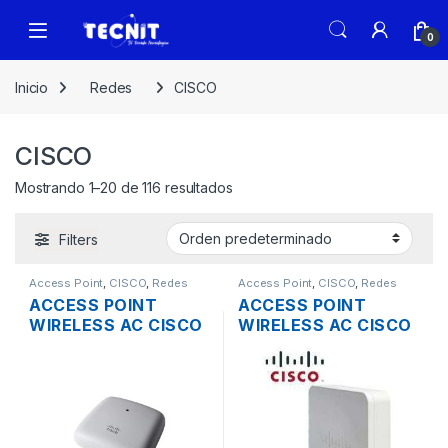
0
Inicio
Redes
CISCO
CISCO
Mostrando 1–20 de 116 resultados
Filters
Access Point
,
CISCO
,
Redes
Access Point
,
CISCO
,
Redes
ACCESS POINT
ACCESS POINT
WIRELESS AC CISCO
WIRELESS AC CISCO
BUSINESS
SMB WAP125 DUAL
CBW140AC-A DUAL
BAND 867MBPS
BAND WAVE2 MU-
GIGABIT SOPORTE
MIMO 2×2 867MBPS
POE + FUENTE
GIGABIT SOPORTA
POE TECHO