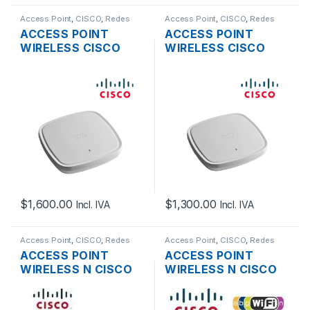
Access Point
,
CISCO
,
Redes
Access Point
,
CISCO
,
Redes
ACCESS POINT
ACCESS POINT
WIRELESS CISCO
WIRELESS CISCO
CATALYST 9120AX
CATALYST 9120AXI
DUAL BAND MU-
AX 2.5GB DUAL
MIMO 8×8 WAVE2
BAND MU-MIMO 4×4
WI-FI 6 GIGABIT
WAVE 2 WI-FI 6
BLUETOOTH
GIGABIT BLUETOOTH
SOPORTA POE+
SOPORTA POE+
TECHO
TECHO
$
1,600.00
$
1,300.00
Incl. IVA
Incl. IVA
Access Point
,
CISCO
,
Redes
Access Point
,
CISCO
,
Redes
ACCESS POINT
ACCESS POINT
WIRELESS N CISCO
WIRELESS N CISCO
AIRONET AIR-
AIRONET AIR-
CAP3502I-A-K9
CAP3602I-A-K9-U