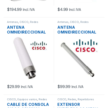
$
194.99
$
4.99
Incl. IVA
Incl. IVA
Antenas
,
CISCO
,
Redes
Antenas
,
CISCO
,
Redes
ANTENA
ANTENA
OMNIDIRECCIONAL
OMNIDIRECCIONAL
CISCO AIR-
CISCO AIR-
ANT2535SDW-R=
ANT2547VG-N DUAL
DUAL BAND DE
BAND 5/7DBI
2.4/5GHZ 3/5 DBI
2.4/5GHZ
$
29.99
$
99.99
Incl. IVA
Incl. IVA
CISCO
,
Equipos varios
,
Redes
CISCO
,
Redes
,
Repetidores
CABLE DE CONSOLA
EXTENSOR