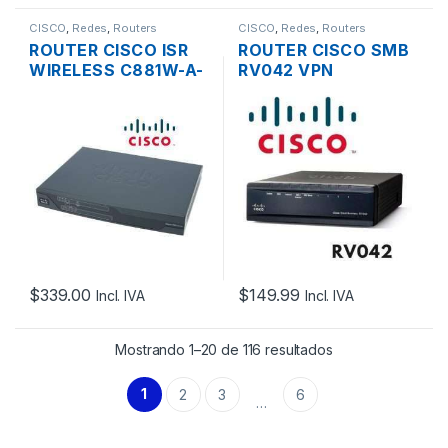
CISCO
,
Redes
,
Routers
CISCO
,
Redes
,
Routers
ROUTER CISCO ISR
ROUTER CISCO SMB
WIRELESS C881W-A-
RV042 VPN
K9 1 PUERTO WAN Y
FIREWALL CON DUAL
4 LAN FAST
WAN Y 4 LAN 10/100
ETHERNET, 1 XUSB
– USADO
2.0, 1XCONSOLA
ADAPTADOR POE
$
339.00
$
149.99
Incl. IVA
Incl. IVA
Mostrando 1–20 de 116 resultados
1
2
3
6
…