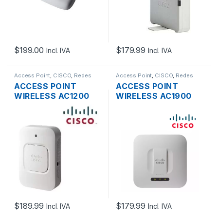
$
199.00
$
179.99
Incl. IVA
Incl. IVA
Access Point
,
CISCO
,
Redes
Access Point
,
CISCO
,
Redes
ACCESS POINT
ACCESS POINT
WIRELESS AC1200
WIRELESS AC1900
CISCO SMB WAP361-
CISCO SMBWAP561-
A-K9 DUAL BAND
A-K9 DUAL BAND
1200MBPS GIGABIT
450MBPS GIGABIT
SOPORTE POE
SOPORTE POE
$
189.99
$
179.99
Incl. IVA
Incl. IVA