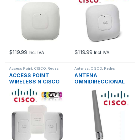
DUAL BAND
DUAL BAND
600MBPS GIGABIT
450MBPS GIGABIT
SOPORTE POE Y
SOPORTE POE Y
CONTROLADORA –
CONTROLADORA –
USADO
USADO
$
119.99
$
119.99
Incl. IVA
Incl. IVA
Access Point
,
CISCO
,
Redes
Antenas
,
CISCO
,
Redes
ACCESS POINT
ANTENA
WIRELESS N CISCO
OMNIDIRECCIONAL
AIRONET AIR-
CISCO AIR-
CAP702W-A-K9
ANT2422DG-R DE 2
DUAL BAND
DBI 2.4GHZ
600MBPS GIGABIT
SOPORTE POE Y
CONTROLADORA –
USADO