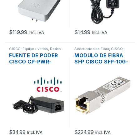
$
119.99
$
14.99
Incl. IVA
Incl. IVA
CISCO
,
Equipos varios
,
Redes
Accesorios de Fibra
,
CISCO
,
Fibra optica
FUENTE DE PODER
MODULO DE FIBRA
CISCO CP-PWR-
SFP CISCO SFP-10G-
CUBE-2= DE 48V
T-X 10 GIGABIT
0.38A PARA
CONECTOR RJ45
TELÉFONOS IP
30MTS.
$
34.99
$
224.99
Incl. IVA
Incl. IVA