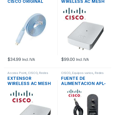
CISCO ORIGINAL
WIRELESS AC MESH
RJ45 A USB C 1.8M
CISCO BUSINESS
CBW142ACM-A-NA
DUAL BAND WAVE2
MU-MIMO 2×2
867MBPS PLUG
PARED
$
34.99
$
99.00
Incl. IVA
Incl. IVA
Access Point
,
CISCO
,
Redes
CISCO
,
Equipos varios
,
Redes
EXTENSOR
FUENTE DE
WIRELESS AC MESH
ALIMENTACION APL-
CISCO BUSINESS
WA01-050200 DE 5V
CBW143ACM-A-NA
2A 5.5X2.5MM PARA
DUAL BAND WAVE2
TELÉFONOS CISCO
MU-MIMO 2×2
SPA502 525 301 303
867MBPS PLUG
PARED + 1GB DWL