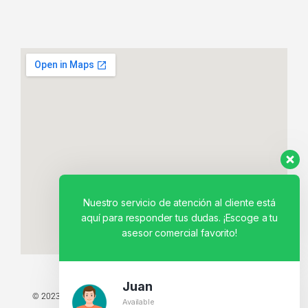
Nuestro servicio de atención al cliente está
aquí para responder tus dudas. ¡Escoge a tu
asesor comercial favorito!
Juan
© 2023 TODOS LOS DERECHOS RESERVADOS - TECNIT TU TIENDA
Available
TECNOLÓGICA.