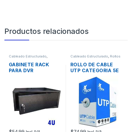
Productos relacionados
Cableado Estructurado
,
Cableado Estructurado
,
Rollos
Metalmecánicos
,
Redes
de Cable
GABINETE RACK
ROLLO DE CABLE
PARA DVR
UTP CATEGORIA 5E
COMPACTO DE
XTECH XTC-220 305
PARED
MTS.
MONOBLOQUE
$
54.99
$
74.99
Incl. IVA
Incl. IVA