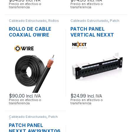
Precio en efectivo o
Precio en efectivo o
transferencia
transferencia
Cableado Estructurado
,
Rollos
Cableado Estructurado
,
Patch
de Cable
Panel
ROLLO DE CABLE
PATCH PANEL
COAXIAL OWIRE
VERTICAL NEXXT
RG58 50 OHM
CAT6 DE 12
NEGRO COBRE POR
PUERTOS SOBRE
METROS
PARED
$
90.00
$
24.99
Incl. IVA
Incl. IVA
Precio en efectivo o
Precio en efectivo o
transferencia
transferencia
Cableado Estructurado
,
Patch
Panel
PATCH PANEL
NEXXT AW191NXT06