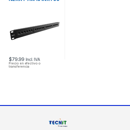
CAT6 DE 24
PUERTOS PARA
RACK DE 19″
$
79.99
Incl. IVA
Precio en efectivo o
transferencia