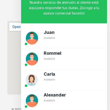
Nuestro servicio de atención al cliente está
aquí para responder tus dudas. ¡Escoge a tu
asesor comercial favorito!
Juan
Available
Rommel
Available
Carla
Available
Alexander
Available
© 2023 TODOS LOS DERECHOS RESERVADOS - TECNIT TU TIENDA