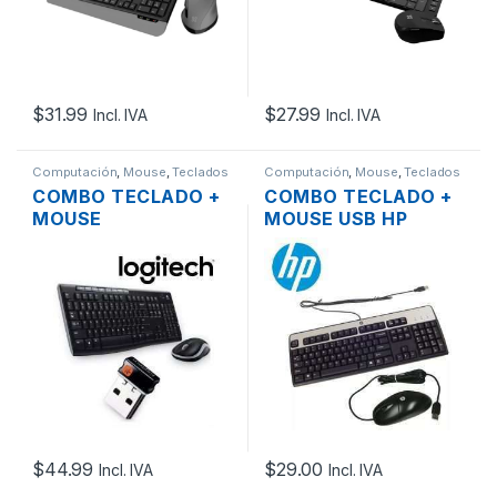
$
31.99
$
27.99
Incl. IVA
Incl. IVA
Computación
,
Mouse
,
Teclados
Computación
,
Mouse
,
Teclados
COMBO TECLADO +
COMBO TECLADO +
MOUSE
MOUSE USB HP
INALAMBRICO
631341-B21 COLOR
LOGITECH MK270
NEGRO Y PLATA
2.4GHZ EN ESPAÑOL
$
44.99
$
29.00
Incl. IVA
Incl. IVA