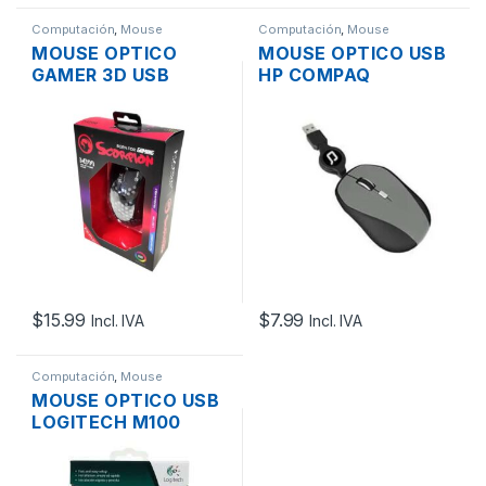
Computación
,
Mouse
Computación
,
Mouse
MOUSE OPTICO
MOUSE OPTICO USB
GAMER 3D USB
HP COMPAQ
SCORPION M399
LE569LA SCROLL
SCROLL RGB 6
BOTONES
PROGRAMABLES
$
15.99
$
7.99
Incl. IVA
Incl. IVA
Computación
,
Mouse
MOUSE OPTICO USB
LOGITECH M100
SCROLL