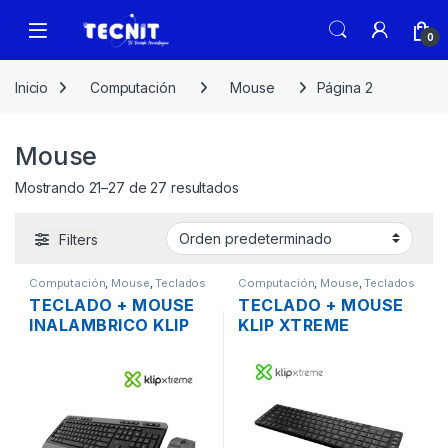
0
Inicio
Computación
Mouse
Página 2
Mouse
Mostrando 21–27 de 27 resultados
Filters
Computación
,
Mouse
,
Teclados
Computación
,
Mouse
,
Teclados
TECLADO + MOUSE
TECLADO + MOUSE
INALAMBRICO KLIP
KLIP XTREME
XTREME KBK-520
REVOLUTION KCK-
ESPAÑOL
270S INALAMBRICO