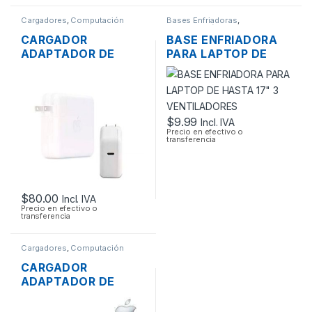
Cargadores
,
Computación
Bases Enfriadoras
,
Computación
CARGADOR
BASE ENFRIADORA
ADAPTADOR DE
PARA LAPTOP DE
ENERGÍA MAC APPLE
HASTA 17″ 3
A1719 PARA
VENTILADORES
MACBOOK PRO USB
TIPO-C 3.1 20.2V
$
9.99
Incl. IVA
4.3A 87W ORIGINAL
Precio en efectivo o
transferencia
$
80.00
Incl. IVA
Precio en efectivo o
transferencia
Cargadores
,
Computación
CARGADOR
ADAPTADOR DE
ENERGÍA PARA
LAPTOP MAC APPLE