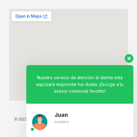
Nuestro servicio de atención al cliente está
aquí para responder tus dudas. ¡Escoge a tu
asesor comercial favorito!
Juan
© 2023 TODOS LOS DERECHOS RESERVADOS - TECNIT TU TIENDA
Available
TECNOLÓGICA.
BY CREATIVOS PEGASO