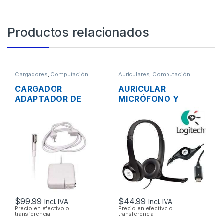
Productos relacionados
Cargadores
,
Computación
Auriculares
,
Computación
CARGADOR
AURICULAR
ADAPTADOR DE
MICRÓFONO Y
ENERGÍA PARA
CONTROL DE
LAPTOP MAC APPLE
VOLUMEN LOGITECH
MAGSAFE 16.5V
H390 USB
3.65A 60W
ORIGINAL + CABLE
DE PODER
$
99.99
$
44.99
Incl. IVA
Incl. IVA
Precio en efectivo o
Precio en efectivo o
transferencia
transferencia