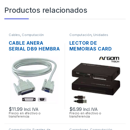
Productos relacionados
Cables
,
Computación
Computación
,
Unidades
Opticas - Lectores
CABLE ANERA
LECTOR DE
SERIAL DB9 HEMBRA
MEMORIAS CARD
A SERIAL DB25
READER EXTERNO
MACHO 1.8MTS
ARGOM 88R USB 2.0
TODO EN 1
$
11.99
$
6.99
Incl. IVA
Incl. IVA
Precio en efectivo o
Precio en efectivo o
transferencia
transferencia
Computación
,
Fuentes de
Cargadores
,
Computación