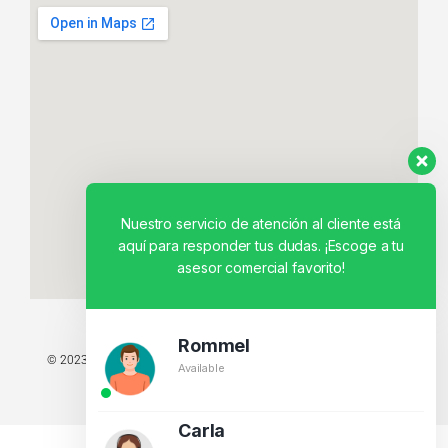
Nuestro servicio de atención al cliente está
aquí para responder tus dudas. ¡Escoge a tu
asesor comercial favorito!
Rommel
© 2023 TODOS LOS DERECHOS RESERVADOS - TECNIT TU TIENDA
Available
TECNOLÓGICA.
BY CREATIVOS PEGASO
Carla