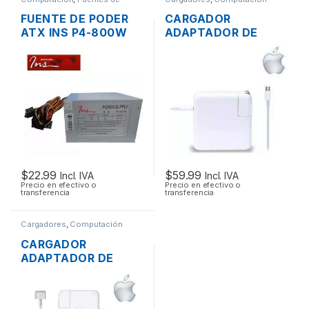
Poder
FUENTE DE PODER
CARGADOR
ATX INS P4-800W
ADAPTADOR DE
DE 800W
ENERGÍA MAC APPLE
CONECTORES
A1718 PARA
SATA/IDE 38A
MACBOOK PRO USB-
C 20V 3A 61W
$
22.99
$
59.99
Incl. IVA
Incl. IVA
Precio en efectivo o
Precio en efectivo o
transferencia
transferencia
Cargadores
,
Computación
CARGADOR
ADAPTADOR DE
ENERGÍA PARA
LAPTOP MAC APPLE
MAGSAFE 2 16.5V