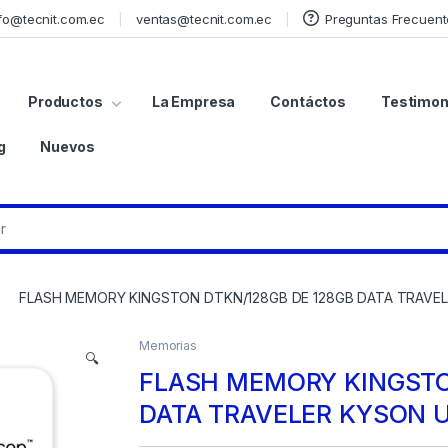
fo@tecnit.com.ec
ventas@tecnit.com.ec
Preguntas Frecuent
Productos
La Empresa
Contáctos
Testimon
g
Nuevos
FLASH MEMORY KINGSTON DTKN/128GB DE 128GB DATA TRAVEL
Memorias
🔍
FLASH MEMORY KINGSTO
DATA TRAVELER KYSON U