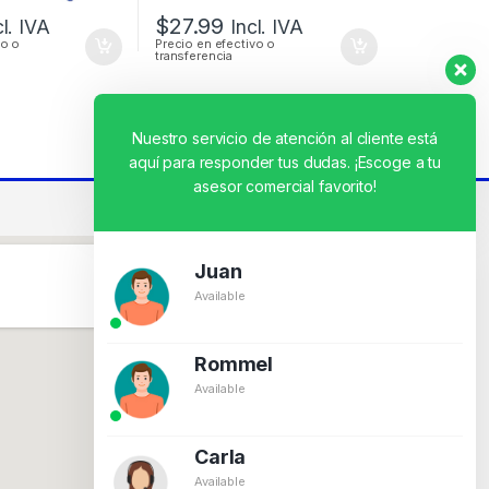
$
27.99
cl. IVA
Incl. IVA
vo o
Precio en efectivo o
transferencia
Nuestro servicio de atención al cliente está
aquí para responder tus dudas. ¡Escoge a tu
asesor comercial favorito!
Juan
Available
Rommel
Available
Carla
Available