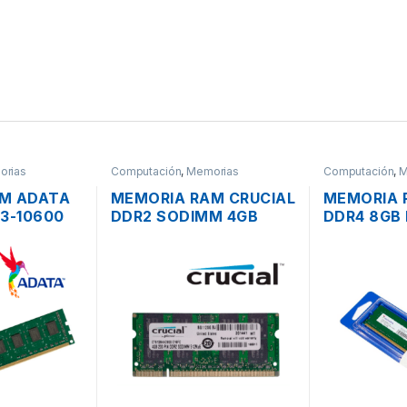
orias
Computación
,
Memorias
Computación
,
M
M ADATA
MEMORIA RAM CRUCIAL
MEMORIA 
3-10600
DDR2 SODIMM 4GB
DDR4 8GB 
RA PC
PC2-6400 800MHZ
2400MHZ 
PARA LAPTOP O
ESCRITOR
NOTEBOOK