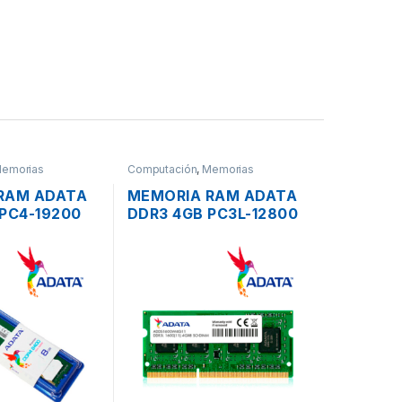
emorias
Computación
,
Memorias
RAM ADATA
MEMORIA RAM ADATA
PC4-19200
DDR3 4GB PC3L-12800
PARA PC DE
DE 1600MHZ PARA
IO
LAPTOP