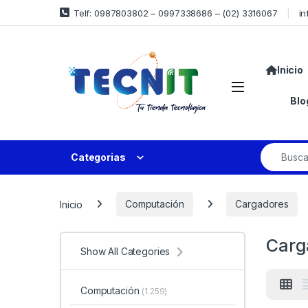
Telf: 0987803802 – 0997338686 – (02) 3316067
in
Inicio
Blo
Categorias
Inicio
Computación
Cargadores
Carg
Show All Categories
Computación
(1.259)