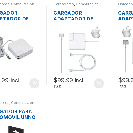
dores
,
Computación
Cargadores
,
Computación
Cargado
GADOR
CARGADOR
CARG
PTADOR DE
ADAPTADOR DE
ADAP
RGIA PARA
ENERGÍA PARA
ENER
TOP MAC
LAPTOP MAC
LAPT
LE MAGSAFE
APPLE MAGSAFE 2
APPL
5V 4.6A 85W
16.5V 3.65A 60W
20V 
ORIGINAL + CABLE
ORIGI
DE PODER
DE P
.99
$
99.99
$
99.
Incl.
Incl.
IVA
IVA
dores
,
Computación
GADOR PARA
OMOVIL UNNO
021BK 2
RTOS USB CON