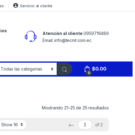
es
Servicio al cliente
ios
Atención al cliente
0959716489
Email: info@tecnit.com.ec
$
0.00
0
Mostrando 21–25 de 25 resultados
←
of 2