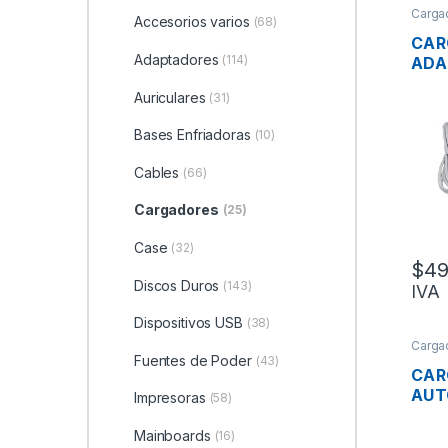
Carga
Accesorios varios
(68)
CAR
Adaptadores
(114)
ADA
ENE
Auriculares
(31)
LAP
APP
Bases Enfriadoras
(10)
18.
Cables
(66)
Cargadores
(25)
Case
(32)
$
49
Discos Duros
(143)
IVA
Dispositivos USB
(38)
Carga
Fuentes de Poder
(43)
CAR
AUT
Impresoras
(58)
PW5
PUE
Mainboards
(16)