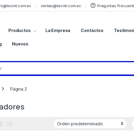
fo@tecnit.com.ec
ventas@tecnit.com.ec
Preguntas Frecuent
Productos
La Empresa
Contáctos
Testimon
g
Nuevos
Página 2
adores