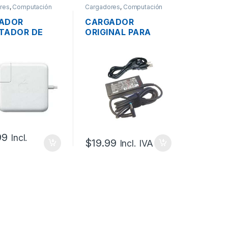
res
,
Computación
Cargadores
,
Computación
ADOR
CARGADOR
TADOR DE
ORIGINAL PARA
GÍA PARA
LAPTOP HP
OP MAC
PPP009H 19.5V
E MAGSAFE 2
2.31A PLUG AZUL
4.25A 85W
4.5*3.0
NAL + CABLE
ODER
99
Incl.
$
19.99
Incl. IVA