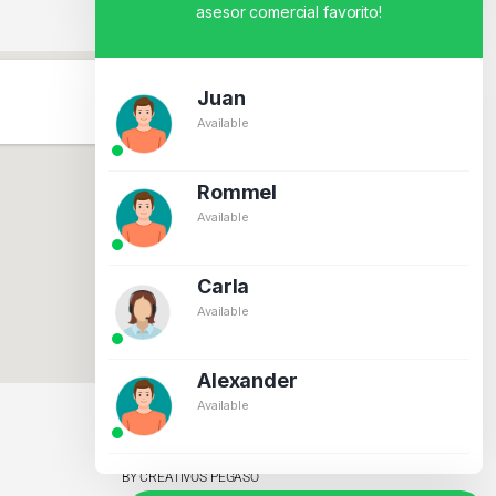
asesor comercial favorito!
Juan
Available
Rommel
Available
Carla
Available
Alexander
Available
BY CREATIVOS PEGASO