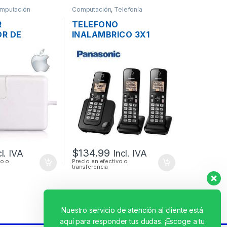
mputación
Computación
,
Telefonía
R
TELEFONO
R DE
INALAMBRICO 3X1
MAC APPLE
PANASONIC KX-TGC353
RA MACBOOK
DECT 6.0 C-ID 1.9 GHZ
FE2 14.85V
ALTAVOZ
 ORIGINAL
CONTESTADOR
$
134.99
cl. IVA
Incl. IVA
vo o
Precio en efectivo o
transferencia
Nuestro servicio de atención al cliente está
aquí para responder tus dudas. ¡Escoge a tu