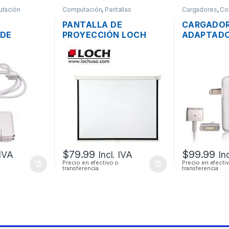
tación
Computación
,
Pantallas
Cargadores
,
Co
PANTALLA DE
CARGADO
 DE
PROYECCIÓN LOCH
ADAPTADO
RA LAPTOP
MS84 MANUAL
ENERGÍA 
MAGSAFE
PLEGABLE 177 X 134CM
A1436 PA
 60W
(84 PULGADAS)
AIR MAGSA
CABLE DE
3.05A 45W
$
79.99
$
99.99
 IVA
Incl. IVA
In
Precio en efectivo o
Precio en efecti
transferencia
transferencia