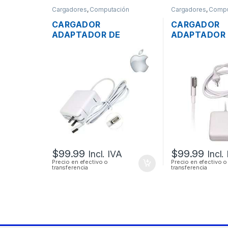
Cargadores
,
Computación
Cargadores
,
Compu
CARGADOR
CARGADOR
ADAPTADOR DE
ADAPTADOR
ENERGÍA MAC APPLE
ENERGÍA PA
A1374 PARA MACBOOK
MAC APPLE 
AIR MAGSAFE 15.4V 3.1A
16.5V 3.65A
45W ORIGINAL
ORIGINAL + 
PODER
$
99.99
$
99.99
Incl. IVA
Incl.
Precio en efectivo o
Precio en efectivo o
transferencia
transferencia