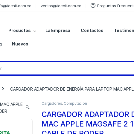
fo@tecnit.com.ec
ventas@tecnit.com.ec
Preguntas Frecuent
Productos
La Empresa
Contáctos
Testimon
g
Nuevos
CARGADOR ADAPTADOR DE ENERGÍA PARA LAPTOP MAC APPLE 
Cargadores
,
Computación
🔍
CARGADOR ADAPTADOR D
MAC APPLE MAGSAFE 2 16
CABLE DE PODER