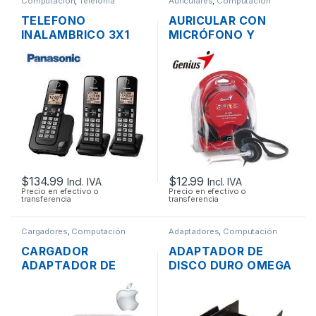
Computación
,
Telefonía
Auriculares
,
Computación
TELEFONO
AURICULAR CON
INALAMBRICO 3X1
MICRÓFONO Y
PANASONIC KX-
CONTROL DE
TGC353 DECT 6.0 C-
VOLUMEN GENIUS
ID 1.9 GHZ ALTAVOZ
HS-300N PLUG
CONTESTADOR
3.5MM PLEGABLE
$
134.99
$
12.99
Incl. IVA
Incl. IVA
Precio en efectivo o
Precio en efectivo o
transferencia
transferencia
Cargadores
,
Computación
Adaptadores
,
Computación
CARGADOR
ADAPTADOR DE
ADAPTADOR DE
DISCO DURO OMEGA
ENERGÍA MAC APPLE
DE 2.5″ A 3.5″ TIPO
A1436 PARA
RACK
MACBOOK AIR