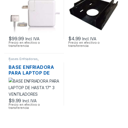
MAGSAFE2 14.85V
3.05A 45W ORIGINAL
$
99.99
$
4.99
Incl. IVA
Incl. IVA
Precio en efectivo o
Precio en efectivo o
transferencia
transferencia
Bases Enfriadoras
,
Computación
BASE ENFRIADORA
PARA LAPTOP DE
HASTA 17″ 3
VENTILADORES
$
9.99
Incl. IVA
Precio en efectivo o
transferencia