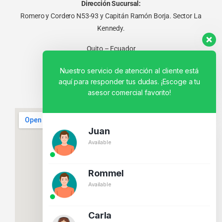
Dirección Sucursal:
Romero y Cordero N53-93 y Capitán Ramón Borja. Sector La
Kennedy.
Quito – Ecuador
Nuestro servicio de atención al cliente está
aquí para responder tus dudas. ¡Escoge a tu
asesor comercial favorito!
Juan
Available
Rommel
Available
Carla