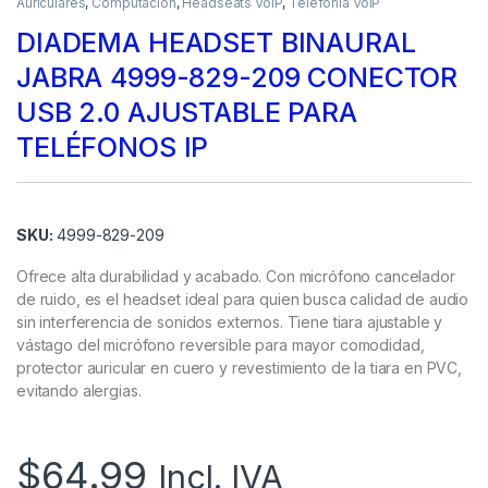
Auriculares
,
Computación
,
Headseats VoIP
,
Telefonía VoIP
DIADEMA HEADSET BINAURAL
JABRA 4999-829-209 CONECTOR
USB 2.0 AJUSTABLE PARA
TELÉFONOS IP
SKU:
4999-829-209
Ofrece alta durabilidad y acabado. Con micrófono cancelador
de ruido, es el headset ideal para quien busca calidad de audio
sin interferencia de sonidos externos. Tiene tiara ajustable y
vástago del micrófono reversible para mayor comodidad,
protector auricular en cuero y revestimiento de la tiara en PVC,
evitando alergias.
$
64.99
Incl. IVA