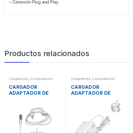
– Conexión Plug and Play
Productos relacionados
Cargadores
,
Computación
Cargadores
,
Computación
CARGADOR
CARGADOR
ADAPTADOR DE
ADAPTADOR DE
ENERGÍA PARA
ENERGÍA MAC APPLE
LAPTOP MAC APPLE
A1374 PARA
MAGSAFE 16.5V
MACBOOK AIR
3.65A 60W
MAGSAFE 15.4V 3.1A
ORIGINAL + CABLE
45W ORIGINAL
DE PODER