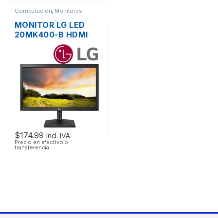
Computación
,
Monitores
MONITOR LG LED
20MK400-B HDMI
VGA FLAT PANEL
WIDE SCREEN DE
20”
$
174.99
Incl. IVA
Precio en efectivo o
transferencia