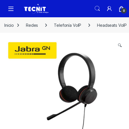
0
Inicio
Redes
Telefonía VoIP
Headseats VoIP
🔍