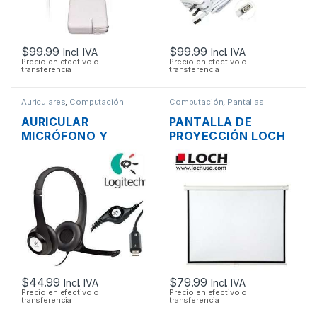
$
99.99
$
99.99
Incl. IVA
Incl. IVA
Precio en efectivo o
Precio en efectivo o
transferencia
transferencia
Auriculares
,
Computación
Computación
,
Pantallas
AURICULAR
PANTALLA DE
MICRÓFONO Y
PROYECCIÓN LOCH
CONTROL DE
MS84 MANUAL
VOLUMEN LOGITECH
PLEGABLE 177 X
H390 USB
134CM (84
PULGADAS)
$
44.99
$
79.99
Incl. IVA
Incl. IVA
Precio en efectivo o
Precio en efectivo o
transferencia
transferencia