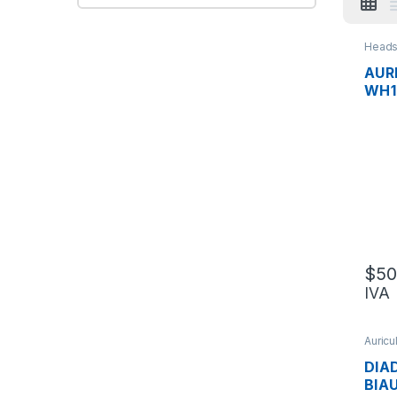
Heads
AUR
WH1
MIC
CON
VOL
$
50
IVA
Auricu
Heads
VoIP
DIA
BIA