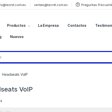
fo@tecnit.com.ec
ventas@tecnit.com.ec
Preguntas Frecuent
Productos
La Empresa
Contáctos
Testimon
g
Nuevos
Headseats VoIP
seats VoIP
ts