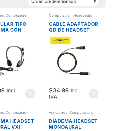
res
,
Computación
,
Computación
,
Headseats
ts VoIP
,
Telefonía
VoIP
,
Telefonía VoIP
CULAR TIPO
CABLE ADAPTADOR
EMA CON
QD DE HEADSET
ÓFONO
JABRA 230-09 USB
ECH H110
2.0 PARA
 3.5MM
TELÉFONOS IP
99
$
34.99
Incl.
Incl.
IVA
res
,
Computación
,
Auriculares
,
Computación
,
ts VoIP
,
Telefonía
Headseats VoIP
,
Telefonía
VoIP
EMA HEADSET
DIADEMA HEADSET
RAL VXI
MONOAURAL