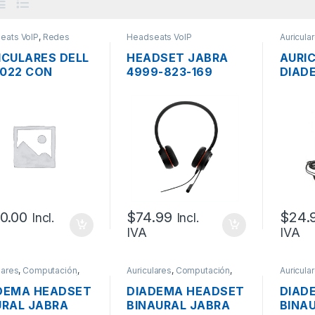
eats VoIP
,
Redes
Headseats VoIP
Auricula
Headsea
VoIP
ICULARES DELL
HEADSET JABRA
AURI
022 CON
4999-823-169
DIAD
ROFONO Y
EVOLVE 20 MS
MICR
TROL DE
USB/USB-C NEGRO
LOGIT
UMEN
PLUG
0.00
$
74.99
$
24.
Incl.
Incl.
IVA
IVA
lares
,
Computación
,
Auriculares
,
Computación
,
Auricula
eats VoIP
,
Telefonía
Headseats VoIP
,
Telefonía
Headsea
VoIP
VoIP
DEMA HEADSET
DIADEMA HEADSET
DIAD
URAL JABRA
BINAURAL JABRA
BINAU