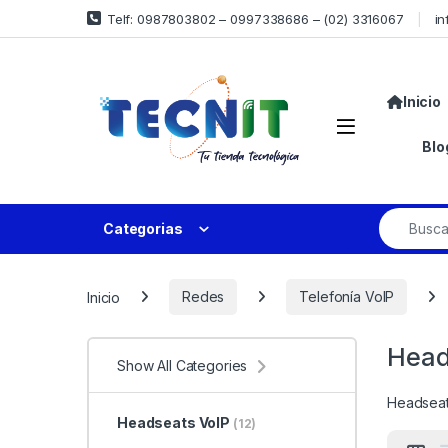
Telf: 0987803802 – 0997338686 – (02) 3316067
in
Inicio
Blo
Categorias
Inicio
Redes
Telefonía VoIP
Head
Show All Categories
Headsea
Headseats VoIP
(12)