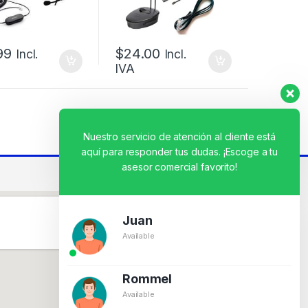
99
$
24.00
Incl.
Incl.
IVA
Nuestro servicio de atención al cliente está
aquí para responder tus dudas. ¡Escoge a tu
asesor comercial favorito!
Juan
Available
Rommel
Available